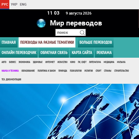
РУС
УКР
ENG
11:03
9 августа 2026
Мир переводов
ГЛАВНАЯ
ПЕРЕВОДЫ НА РАЗНЫЕ ТЕМАТИКИ
БОЛЬШЕ ПЕРЕВОДОВ
ОНЛАЙН ПЕРЕВОДЧИК
ОБРАТНАЯ СВЯЗЬ
КАРТА САЙТА
РЕКЛАМА
АВТО
БИЗНЕС
ЭКОНОМИКА
ЗДОРОВЬЕ
ИНТЕРНЕТ
ИСКУССТВО
КИНО
ПК, СОФТ
ЛИТЕРАТУРА
МЕДИЦИНА
МУЗЫКА
НАУКА И ТЕХНИКА
ОБРАЗОВАНИЕ
ПОЛИТИКА И ЗАКОН
ПРИРОДА
ПСИХОЛОГИЯ
РЕЛИГИЯ
СПОРТ
СТРАНЫ
СТРОИТЕЛЬСТВО
ТЕХ. ДОКУМЕНТАЦИЯ