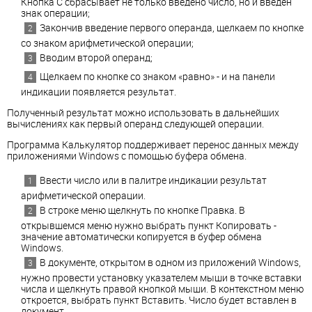
Кнопка С сбрасывает не только введено число, но и введен
знак операции;
Закончив введение первого операнда, щелкаем по кнопке
со знаком арифметической операции;
Вводим второй операнд;
Щелкаем по кнопке со знаком «равно» - и на панели
индикации появляется результат.
Полученный результат можно использовать в дальнейших
вычислениях как первый операнд следующей операции.
Программа Калькулятор поддерживает перенос данных между
приложениями Windows с помощью буфера обмена.
Ввести число или в палитре индикации результат
арифметической операции.
В строке меню щелкнуть по кнопке Правка. В
открывшемся меню нужно выбрать пункт Копировать -
значение автоматически копируется в буфер обмена
Windows.
В документе, открытом в одном из приложений Windows,
нужно провести установку указателем мыши в точке вставки
числа и щелкнуть правой кнопкой мыши. В контекстном меню
откроется, выбрать пункт Вставить. Число будет вставлен в
документ.