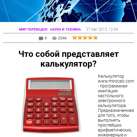
:
27 Авг 2015
, 12:04
МИР ПЕРЕВОДОВ
НАУКА И ТЕХНИКА
0
2596
Что собой представляет
калькулятор?
Калькулятор
www.mirocalc.com
- программная
имитация
настольного
электронного
калькулятора.
Предназначенная
для того, чтобы
выполнять
простейших
арифметических,
инженерные и