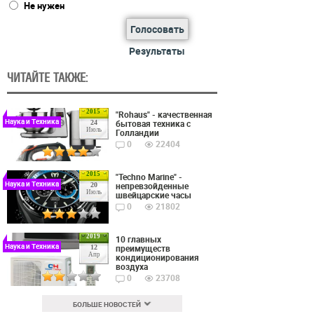
Не нужен
Голосовать
Результаты
ЧИТАЙТЕ ТАКЖЕ:
2015
"Rohaus" - качественная
Наука и Техника
бытовая техника с
24
Июль
Голландии
0
22404
2015
"Techno Marine" -
Наука и Техника
непревзойденные
20
Июль
швейцарские часы
0
21802
2019
10 главных
Наука и Техника
преимуществ
12
Апр
кондиционирования
воздуха
0
23708
БОЛЬШЕ НОВОСТЕЙ