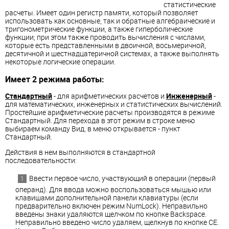
статистические
расчеты. Имеет один регистр памяти, который позволяет
использовать как основные, так и обратные алгебраические и
тригонометрические функции, а также гиперболические
функции; при этом также проводить вычисления с числами,
которые есть представленными в двоичной, восьмеричной,
десятичной и шестнадцатеричной системах, а также выполнять
некоторые логические операции.
Имеет 2 режима работы:
Стандартный
- для арифметических расчетов и
Инженерный
-
для математических, инженерных и статистических вычислений.
Простейшие арифметические расчеты производятся в режиме
Стандартный. Для перехода в этот режим в строке меню
выбираем команду Вид, в меню открывается - пункт
Стандартный.
Действия в нем выполняются в стандартной
последовательности:
Ввести первое число, участвующий в операции (первый
операнд). Для ввода можно воспользоваться мышью или
клавишами дополнительной панели клавиатуры (если
предварительно включен режим NumLock). Неправильно
введены знаки удаляются щелчком по кнопке Backspace.
Неправильно введено число удаляем, щелкнув по кнопке СЕ.