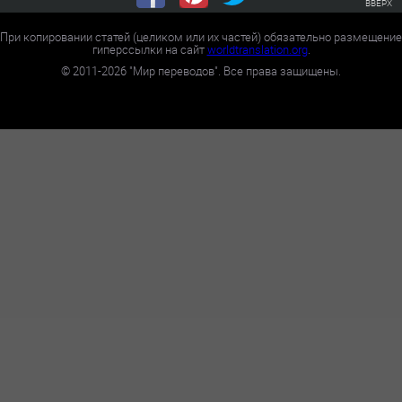
ВВЕРХ
При копировании статей (целиком или их частей) обязательно размещение
гиперссылки на сайт
worldtranslation.org
.
©
2011-2026
"Мир переводов". Все права защищены.