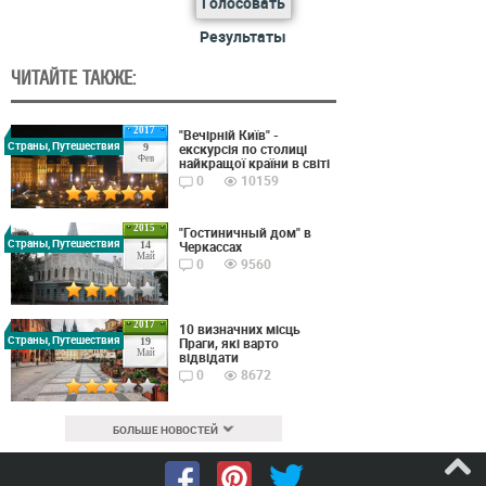
Голосовать
Результаты
ЧИТАЙТЕ ТАКЖЕ:
2017
"Вечірній Київ" -
Страны, Путешествия
екскурсія по столиці
9
Фев
найкращої країни в світі
0
10159
2015
"Гостиничный дом" в
Страны, Путешествия
Черкассах
14
Май
0
9560
2017
10 визначних місць
Страны, Путешествия
Праги, які варто
19
Май
відвідати
0
8672
БОЛЬШЕ НОВОСТЕЙ