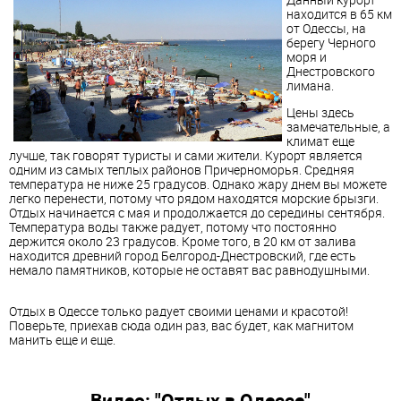
находится в 65 км
от Одессы, на
берегу Черного
моря и
Днестровского
лимана.
Цены здесь
замечательные, а
климат еще
лучше, так говорят туристы и сами жители. Курорт является
одним из самых теплых районов Причерноморья. Средняя
температура не ниже 25 градусов. Однако жару днем ​​вы можете
легко перенести, потому что рядом находятся морские брызги.
Отдых начинается с мая и продолжается до середины сентября.
Температура воды также радует, потому что постоянно
держится около 23 градусов. Кроме того, в 20 км от залива
находится древний город Белгород-Днестровский, где есть
немало памятников, которые не оставят вас равнодушными.
Отдых в Одессе только радует своими ценами и красотой!
Поверьте, приехав сюда один раз, вас будет, как магнитом
манить еще и еще.
Видео: "Отдых в Одессе"