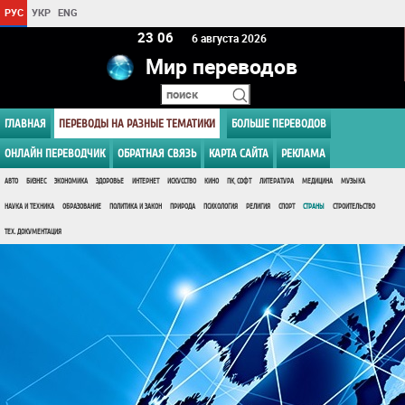
РУС
УКР
ENG
23 06
6 августа 2026
Мир переводов
ГЛАВНАЯ
ПЕРЕВОДЫ НА РАЗНЫЕ ТЕМАТИКИ
БОЛЬШЕ ПЕРЕВОДОВ
ОНЛАЙН ПЕРЕВОДЧИК
ОБРАТНАЯ СВЯЗЬ
КАРТА САЙТА
РЕКЛАМА
АВТО
БИЗНЕС
ЭКОНОМИКА
ЗДОРОВЬЕ
ИНТЕРНЕТ
ИСКУССТВО
КИНО
ПК, СОФТ
ЛИТЕРАТУРА
МЕДИЦИНА
МУЗЫКА
НАУКА И ТЕХНИКА
ОБРАЗОВАНИЕ
ПОЛИТИКА И ЗАКОН
ПРИРОДА
ПСИХОЛОГИЯ
РЕЛИГИЯ
СПОРТ
СТРАНЫ
СТРОИТЕЛЬСТВО
ТЕХ. ДОКУМЕНТАЦИЯ