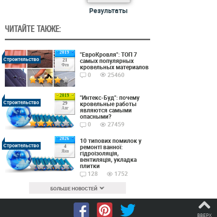
Результаты
ЧИТАЙТЕ ТАКЖЕ:
2019
"ЕвроКровля": ТОП 7
Строительство
самых популярных
21
Фев
кровельных материалов
0
25460
2019
"Интекс-Буд": почему
Строительство
кровельные работы
29
Авг
являются самыми
опасными?
0
27459
2026
10 типових помилок у
Строительство
ремонті ванної:
4
Янв
гідроізоляція,
вентиляція, укладка
плитки
128
1752
БОЛЬШЕ НОВОСТЕЙ
ВВЕРХ