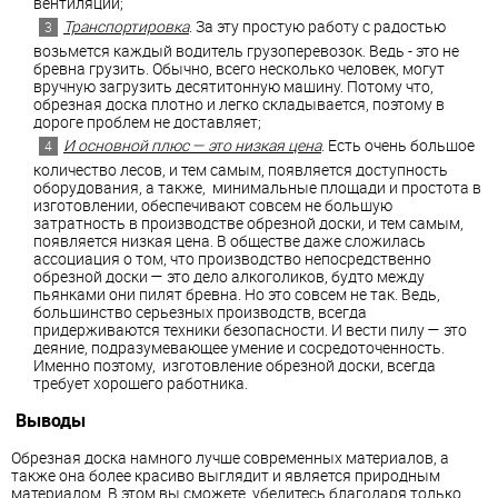
вентиляции;
Транспортировка
. За эту простую работу с радостью
возьмется каждый водитель грузоперевозок. Ведь - это не
бревна грузить. Обычно, всего несколько человек, могут
вручную загрузить десятитонную машину. Потому что,
обрезная доска плотно и легко складывается, поэтому в
дороге проблем не доставляет;
И основной плюс — это низкая цена
. Есть очень большое
количество лесов, и тем самым, появляется доступность
оборудования, а также, минимальные площади и простота в
изготовлении, обеспечивают совсем не большую
затратность в производстве обрезной доски, и тем самым,
появляется низкая цена. В обществе даже сложилась
ассоциация о том, что производство непосредственно
обрезной доски — это дело алкоголиков, будто между
пьянками они пилят бревна. Но это совсем не так. Ведь,
большинство серьезных производств, всегда
придерживаются техники безопасности. И вести пилу — это
деяние, подразумевающее умение и сосредоточенность.
Именно поэтому, изготовление обрезной доски, всегда
требует хорошего работника.
Выводы
Обрезная доска намного лучше современных материалов, а
также она более красиво выглядит и является природным
материалом. В этом вы сможете, убедитесь благодаря только