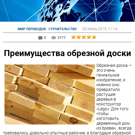
:
20 Июль 2015
, 11:14
МИР ПЕРЕВОДОВ
СТРОИТЕЛЬСТВО
0
3777
Преимущества обрезной доски
Обрезная доска —
это очень
гениальное
изобретение, и
именно оно
превратило
растущие
деревья в
конструктор
«Lego». Для того
чтобы
изготовить
деревянный дом
из бревен, всегда
требовались довольно опытные рабочие, а благодаря обрезной