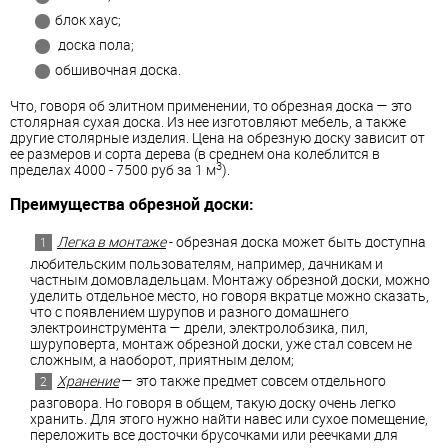
блок хаус;
доска пола;
обшивочная доска.
Что, говоря об элитном применении, то обрезная доска — это
столярная сухая доска. Из нее изготовляют мебель, а также
другие столярные изделия. Цена на обрезную доску зависит от
ее размеров и сорта дерева (в среднем она колеблится в
3
пределах 4000 - 7500 руб за 1 м
).
Преимущества обрезной доски:
Легка в монтаже
- обрезная доска может быть доступна
любительским пользователям, например, дачникам и
частным домовладельцам. Монтажу обрезной доски, можно
уделить отдельное место, но говоря вкратце можно сказать,
что с появлением шурупов и разного домашнего
электроинструмента — дрели, электролобзика, пил,
шуруповерта, монтаж обрезной доски, уже стал совсем не
сложным, а наоборот, приятным делом;
Хранение
— это также предмет совсем отдельного
разговора. Но говоря в общем, такую доску очень легко
хранить. Для этого нужно найти навес или сухое помещение,
переложить все досточки брусочками или реечками для