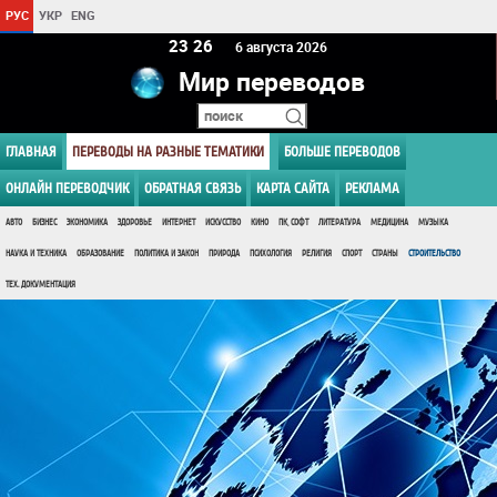
РУС
УКР
ENG
23 26
6 августа 2026
Мир переводов
ГЛАВНАЯ
ПЕРЕВОДЫ НА РАЗНЫЕ ТЕМАТИКИ
БОЛЬШЕ ПЕРЕВОДОВ
ОНЛАЙН ПЕРЕВОДЧИК
ОБРАТНАЯ СВЯЗЬ
КАРТА САЙТА
РЕКЛАМА
АВТО
БИЗНЕС
ЭКОНОМИКА
ЗДОРОВЬЕ
ИНТЕРНЕТ
ИСКУССТВО
КИНО
ПК, СОФТ
ЛИТЕРАТУРА
МЕДИЦИНА
МУЗЫКА
НАУКА И ТЕХНИКА
ОБРАЗОВАНИЕ
ПОЛИТИКА И ЗАКОН
ПРИРОДА
ПСИХОЛОГИЯ
РЕЛИГИЯ
СПОРТ
СТРАНЫ
СТРОИТЕЛЬСТВО
ТЕХ. ДОКУМЕНТАЦИЯ