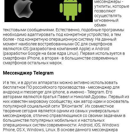
мессенджеры -
утилиты, которые
позволяют
осуществлять
мгновенный
обмен
текстовыми сообщениями. Естественно, подобные программы
необходимо адаптировать под конкретное устройство, а тем
более - под конкретную операционную систему. На данный
момент наиболее востребованными ОС для смартфонов
являются iOS (разработана компанией Apple) и Android
(разработки Google на базе ядра Linux). Первая используется в
смартфонах iPhone, а вторая - в большинстве современных
смартфонов остальных марок.
Мессенджер Telegram
И в тех, и в других аппаратах можно активно использовать
бесплатное ПО российского производства - мессенджер для
андроид и messenger для iphone, а именно - Telegram. Его
авторами являются братья Павел и Николай Дуровы. Первый из
них известен мировому сообществу, как автор идеи и основатель
популярной социальной сети "ВКонтакте". Их совместное
творение сегодня является одним из самых универсальных
мессенджеров, отлично справляющимся со своими задачами в
большинстве популярных мобильных и настольных
операционных систем современности: Android, iOS, Windows
Phone, OS X, Windows, Linux. В основе данного мессенджера