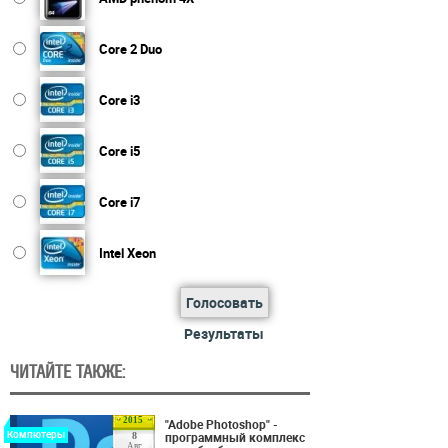
Core 2 Duo
Core i3
Core i5
Core i7
Intel Xeon
Голосовать
Результаты
ЧИТАЙТЕ ТАКЖЕ:
2015
"Adobe Photoshop" -
Компютеры
программный комплекс
8
Авг