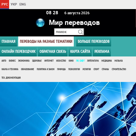
РУС
УКР
ENG
08:28
6 августа 2026
Мир переводов
ГЛАВНАЯ
ПЕРЕВОДЫ НА РАЗНЫЕ ТЕМАТИКИ
БОЛЬШЕ ПЕРЕВОДОВ
ОНЛАЙН ПЕРЕВОДЧИК
ОБРАТНАЯ СВЯЗЬ
КАРТА САЙТА
РЕКЛАМА
АВТО
БИЗНЕС
ЭКОНОМИКА
ЗДОРОВЬЕ
ИНТЕРНЕТ
ИСКУССТВО
КИНО
ПК, СОФТ
ЛИТЕРАТУРА
МЕДИЦИНА
МУЗЫКА
НАУКА И ТЕХНИКА
ОБРАЗОВАНИЕ
ПОЛИТИКА И ЗАКОН
ПРИРОДА
ПСИХОЛОГИЯ
РЕЛИГИЯ
СПОРТ
СТРАНЫ
СТРОИТЕЛЬСТВО
ТЕХ. ДОКУМЕНТАЦИЯ