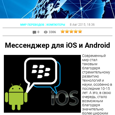
:
8 Авг 2015
, 18:36
МИР ПЕРЕВОДОВ
КОМПЮТЕРЫ
0
3306
Мессенджер для iOS и Android
Современный
мир стал
таковым
благодаря
стремительному
развитию
технологий и
науки, особенно в
последние 10-15
лет. А это, в свою
очередь, стало
возможным
благодаря
значительно
более широким