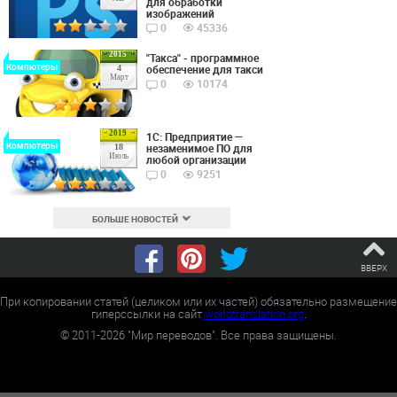
для обработки
изображений
0
45336
2015
"Такса" - программное
Компютеры
обеспечение для такси
4
Март
0
10174
2019
1С: Предприятие —
Компютеры
незаменимое ПО для
18
Июль
любой организации
0
9251
БОЛЬШЕ НОВОСТЕЙ
ВВЕРХ
При копировании статей (целиком или их частей) обязательно размещение
гиперссылки на сайт
worldtranslation.org
.
©
2011-2026
"Мир переводов". Все права защищены.