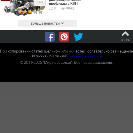
Июнь
проблемы с КПП
0
9842
БОЛЬШЕ НОВОСТЕЙ
ВВЕРХ
При копировании статей (целиком или их частей) обязательно размещение
гиперссылки на сайт
worldtranslation.org
.
©
2011-2026
"Мир переводов". Все права защищены.