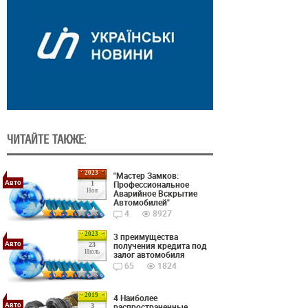
ЧИТАЙТЕ ТАКЖЕ:
2023
"Мастер Замков:
Авто
Профессиональное
1
Ноя
Аварийное Вскрытие
Автомобилей"
4
8927
2023
3 преимущества
Авто
получения кредита под
23
Июль
залог автомобиля
65
1824
2019
4 Наиболее
Авто
распространенные
3