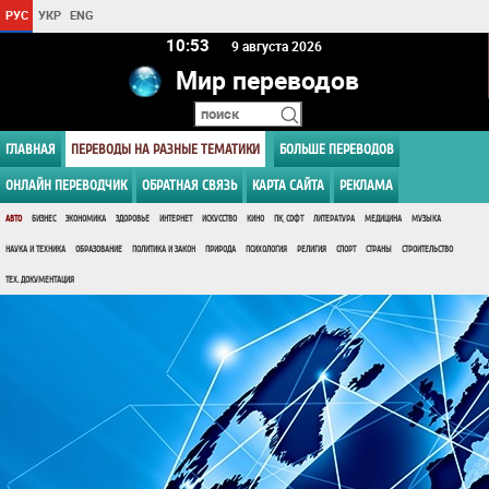
РУС
УКР
ENG
10 53
9 августа 2026
Мир переводов
ГЛАВНАЯ
ПЕРЕВОДЫ НА РАЗНЫЕ ТЕМАТИКИ
БОЛЬШЕ ПЕРЕВОДОВ
ОНЛАЙН ПЕРЕВОДЧИК
ОБРАТНАЯ СВЯЗЬ
КАРТА САЙТА
РЕКЛАМА
АВТО
БИЗНЕС
ЭКОНОМИКА
ЗДОРОВЬЕ
ИНТЕРНЕТ
ИСКУССТВО
КИНО
ПК, СОФТ
ЛИТЕРАТУРА
МЕДИЦИНА
МУЗЫКА
НАУКА И ТЕХНИКА
ОБРАЗОВАНИЕ
ПОЛИТИКА И ЗАКОН
ПРИРОДА
ПСИХОЛОГИЯ
РЕЛИГИЯ
СПОРТ
СТРАНЫ
СТРОИТЕЛЬСТВО
ТЕХ. ДОКУМЕНТАЦИЯ