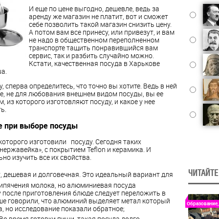
И еще по цене выгодно, дешевле, ведь за
аренду же магазин не платит, вот и сможет
себе позволить такой магазин снизить цену.
А потом вам все принесу, или привезут, и вам
не надо в общественном переполненном
транспорте тащить понравившийся вам
сервис, так и разбить случайно можно.
Кстати, качественная посуда в Харькове
ua.
 сперва определитесь, что точно вы хотите. Ведь в ней
ле, не для любования внешнем видом посуды, вы ее
, из которого изготовляют посуду, и какое у нее
ь.
е при выборе посуды
 которого изготовили посуду. Сегодня таких
нержавейка», с покрытием Teflon и керамика. И
но изучить все их свойства.
ЧИТАЙТЕ
, дешевая и долговечная. Это идеальный вариант для
кипячения молока, но алюминиевая посуда
у после приготовления блюде следует переложить в
ьше говорили, что алюминий выделяет метал который
Образование,
а, но исследование показали обратное;
 Во время готовки пищи, такая посуда долго