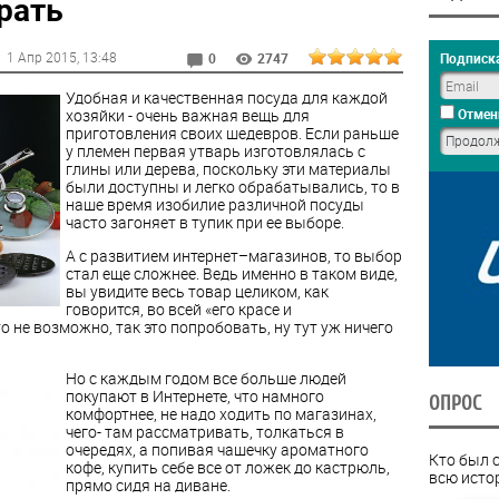
рать
1 Апр 2015
, 13:48
Подписка
0
2747
Удобная и качественная посуда для каждой
хозяйки - очень важная вещь для
Отмен
приготовления своих шедевров. Если раньше
у племен первая утварь изготовлялась с
глины или дерева, поскольку эти материалы
были доступны и легко обрабатывались, то в
наше время изобилие различной посуды
часто загоняет в тупик при ее выборе.
А с развитием интернет–магазинов, то выбор
стал еще сложнее. Ведь именно в таком виде,
вы увидите весь товар целиком, как
говорится, во всей «его красе и
о не возможно, так это попробовать, ну тут уж ничего
Но с каждым годом все больше людей
покупают в Интернете, что намного
ОПРОС
комфортнее, не надо ходить по магазинах,
чего- там рассматривать, толкаться в
очередях, а попивая чашечку ароматного
Кто был 
кофе, купить себе все от ложек до кастрюль,
всю исто
прямо сидя на диване.