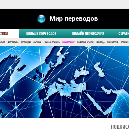
Мир переводов
АТИКИ
БОЛЬШЕ ПЕРЕВОДОВ
ОНЛАЙН ПЕРЕВОДЧИК
ОБРАТ
 СОФТ
ЛИТЕРАТУРА
МЕДИЦИНА
МУЗЫКА
НАУКА И ТЕХНИКА
ОБРАЗОВАНИЕ
ПОЛИТИКА И ЗАКОН
ПРИРОДА
ПСИХОЛОГИЯ
РЕЛИГИЯ
ПОДПИСА