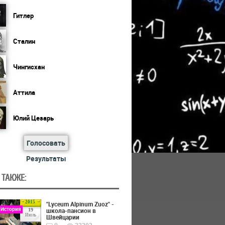
Гитлер
Сталин
Чингисхан
Аттила
Юлий Цезарь
Голосовать
Результаты
 ТАКЖЕ:
2015
"Lyceum Alpinum Zuoz" -
 История
школа-пансион в
19
Июль
Швейцарии