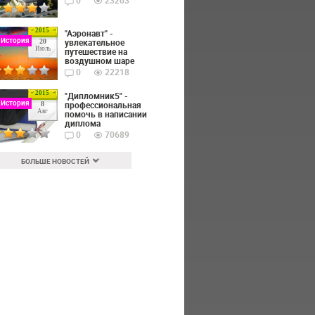
0
23203
2015
"Аэронавт" -
 История
увлекательное
20
Июль
путешествие на
воздушном шаре
0
22218
2015
"Дипломник5" -
 История
профессиональная
8
Авг
помочь в написании
диплома
0
70689
БОЛЬШЕ НОВОСТЕЙ