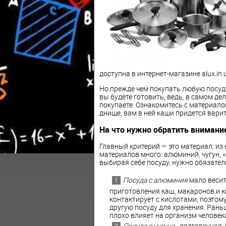
доступна в интернет-магазине alux.in.
Но прежде чем покупать любую посуду,
вы будете готовить, ведь, в самом де
покупаете. Ознакомитесь с материалом
днище, вам в ней каши придется варит
На что нужно обратить внимани
Главный критерий — это материал, из
материалов много: алюминий, чугун, «
выбирая себе посуду, нужно обязатель
Посуда с алюминия
мало весит
приготовления каш, макаронов и 
контактирует с кислотами, поэтом
другую посуду для хранения. Ран
плохо влияет на организм человек
Посуда с чугуна
- долговечная.