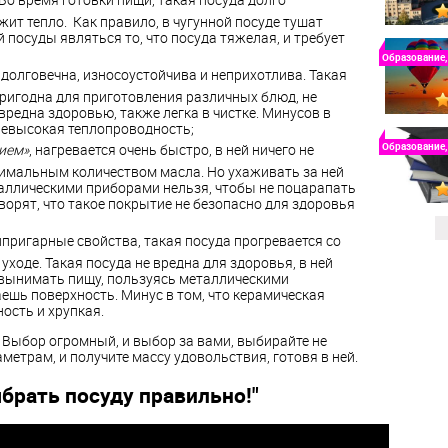
жит тепло. Как правило, в чугунной посуде тушат
 посуды являться то, что посуда тяжелая, и требует
Образование,
долговечна, износоустойчива и неприхотлива. Такая
пригодна для приготовления различных блюд, не
вредна здоровью, также легка в чистке. Минусов в
невысокая теплопроводность;
Образование,
ием»
, нагревается очень быстро, в ней ничего не
нимальным количеством масла. Но ухаживать за ней
аллическими приборами нельзя, чтобы не поцарапать
ворят, что такое покрытие не безопасно для здоровья
пригарные свойства, такая посуда прогревается со
уходе. Такая посуда не вредна для здоровья, в ней
 вынимать пищу, пользуясь металлическими
аешь поверхность. Минус в том, что керамическая
ость и хрупкая.
. Выбор огромный, и выбор за вами, выбирайте не
аметрам, и получите массу удовольствия, готовя в ней.
ыбрать посуду правильно!"