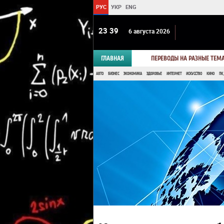
РУС
УКР
ENG
23:39
6 августа 2026
ГЛАВНАЯ
ПЕРЕВОДЫ НА РАЗНЫЕ ТЕМ
АВТО
БИЗНЕС
ЭКОНОМИКА
ЗДОРОВЬЕ
ИНТЕРНЕТ
ИСКУССТВО
КИНО
ПК,