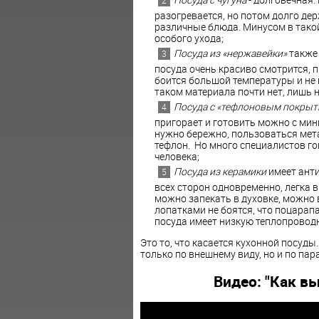
разогревается, но потом долго дер
различные блюда. Минусом в такой
особого ухода;
Посуда из «нержавейки»
также 
посуда очень красиво смотрится, 
боится большой температуры и не 
таком материала почти нет, лишь 
Посуда с «тефлоновым покрыт
пригорает и готовить можно с ми
нужно бережно, пользоваться мет
тефлон. Но много специалистов го
человека;
Посуда из керамики
имеет анти
всех сторон одновременно, легка в 
можно запекать в духовке, можно
лопатками не боятся, что поцарап
посуда имеет низкую теплопроводн
Это то, что касается кухонной посуды
только по внешнему виду, но и по пар
Видео: "Как в