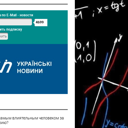
 по E-Mail - новости
4699
ить подписку
самым влиятельным человеком за
рию?