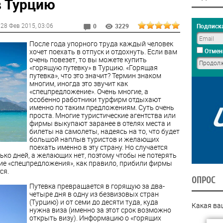
в Турцию
28 Фев 2015
, 03:06
Подписка
0
3229
После года упорного труда каждый человек
хочет поехать в отпуск и отдохнуть. Если вам
Отмен
очень повезет, то вы можете купить
«горящую путевку» в Турцию. «Горящая
путевка», что это значит? Термин знаком
многим, иногда это звучит как
«спецпредложение». Очень многие, а
особенно работники турфирм отдыхают
именно по таким предложениям. Суть очень
проста. Многие туристические агентства или
фирмы выкупают заранее в отелях места и
билеты на самолеты, надеясь на то, что будет
большой наплыв туристов и желающих
поехать именно в эту страну. Но случается
лько дней, а желающих нет, поэтому чтобы не потерять
кие «спецпредложения», как правило, прибили фирмы
ся.
ОПРОС
Путевка превращается в горящую за два-
четыре дня в одну из безвизовых стран
(Турцию) и от семи до десяти туда, куда
Какая ва
нужна виза (именно за этот срок возможно
открыть визу). Информацию о «горящих