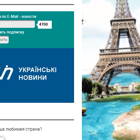
 по E-Mail - новости
4700
ить подписку
ша любимая страна?