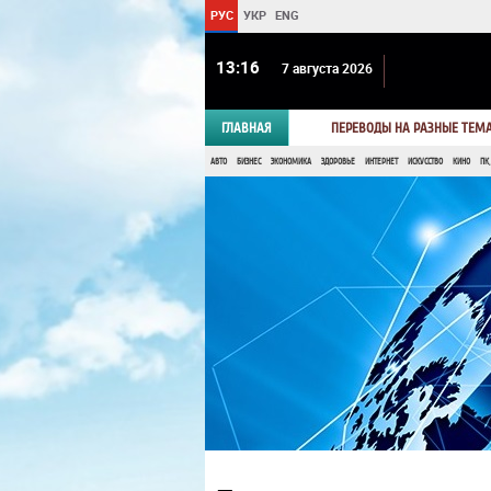
РУС
УКР
ENG
13 16
7 августа 2026
ГЛАВНАЯ
ПЕРЕВОДЫ НА РАЗНЫЕ ТЕМ
АВТО
БИЗНЕС
ЭКОНОМИКА
ЗДОРОВЬЕ
ИНТЕРНЕТ
ИСКУССТВО
КИНО
ПК,