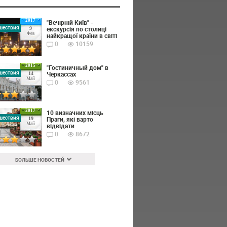
2017
"Вечірній Київ" -
шествия
екскурсія по столиці
9
Фев
найкращої країни в світі
0
10159
2015
"Гостиничный дом" в
шествия
Черкассах
14
Май
0
9561
2017
10 визначних місць
шествия
Праги, які варто
19
Май
відвідати
0
8672
БОЛЬШЕ НОВОСТЕЙ