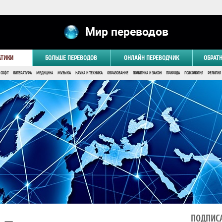
Мир переводов
АТИКИ
БОЛЬШЕ ПЕРЕВОДОВ
ОНЛАЙН ПЕРЕВОДЧИК
ОБРАТ
 СОФТ
ЛИТЕРАТУРА
МЕДИЦИНА
МУЗЫКА
НАУКА И ТЕХНИКА
ОБРАЗОВАНИЕ
ПОЛИТИКА И ЗАКОН
ПРИРОДА
ПСИХОЛОГИЯ
РЕЛИГИЯ
ПОДПИСА