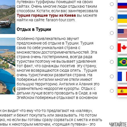
путевках» турфирмы помещают на своих
сайтах. Очень многие люди отдыхаю таким
способом. Кстати,
если вас заинтересовала
Турция горящие туры из Киева
вы можете
найти на сайте: faraon-tour.com.
Отдых в Турции
Особенно привлекательно звучит
предложение об отдыхе в Турции. Турция
сама по себе уникальная страна с
множеством достопримечательностей. Эта
страна очень гостеприимна, всегда рада
туристам поэтому не вызывает удивления
тот факт, что однажды посетив эту страну,
многие возвращаются сюда опять . Турция
очень туристически развитая страна. На
побережье Анталии многие отели имеют
большую территорию. Анталия и Алания это
сравнительно недорогие курорты. Отдых с
детьми лучше всего проводить в Сиде, а на
Эгейском побережье отдыхают в основном
и он видит что ему что-то предлагают на «халяву»,
акивает и бежит покупать или заказывать. Но потом
дко, но если вы готовы сразу сорваться с места и ехать
чивы к некоторым мелочам, «горящая путевка» - это
ЧИТАЙТЕ