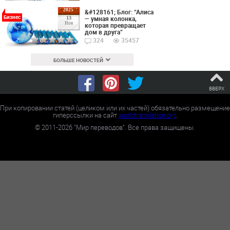
2025
&#128161; Блог: “Алиса
Бизнес
— умная колонка,
13
Ноя
которая превращает
дом в друга”
324
35457
БОЛЬШЕ НОВОСТЕЙ
ВВЕРХ
При копировании статей (целиком или их частей) обязательно размещение
гиперссылки на сайт
worldtranslation.org
.
©
2011-2026
"Мир переводов". Все права защищены.