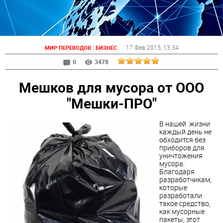
:
17 Фев 2015
, 13:34
МИР ПЕРЕВОДОВ
БИЗНЕС
0
3478
Мешков для мусора от ООО
"Мешки-ПРО"
В нашей жизни
каждый день не
обходится без
приборов для
уничтожения
мусора.
Благодаря
разработчикам,
которые
разработали
такое средство,
как мусорные
пакеты, этот