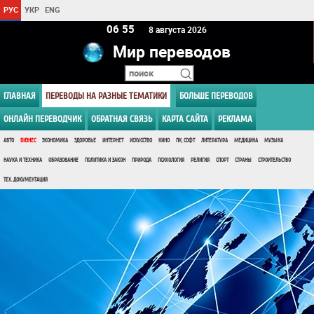
РУС
УКР
ENG
06 55
8 августа 2026
Мир переводов
ГЛАВНАЯ
ПЕРЕВОДЫ НА РАЗНЫЕ ТЕМАТИКИ
БОЛЬШЕ ПЕРЕВОДОВ
ОНЛАЙН ПЕРЕВОДЧИК
ОБРАТНАЯ СВЯЗЬ
КАРТА САЙТА
РЕКЛАМА
АВТО
БИЗНЕС
ЭКОНОМИКА
ЗДОРОВЬЕ
ИНТЕРНЕТ
ИСКУССТВО
КИНО
ПК, СОФТ
ЛИТЕРАТУРА
МЕДИЦИНА
МУЗЫКА
НАУКА И ТЕХНИКА
ОБРАЗОВАНИЕ
ПОЛИТИКА И ЗАКОН
ПРИРОДА
ПСИХОЛОГИЯ
РЕЛИГИЯ
СПОРТ
СТРАНЫ
СТРОИТЕЛЬСТВО
ТЕХ. ДОКУМЕНТАЦИЯ