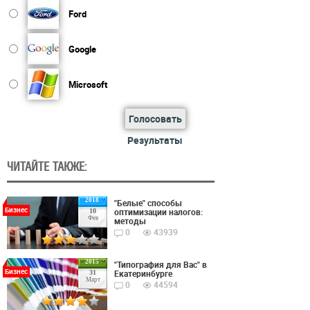
Ford
Google
Microsoft
Голосовать
Результаты
ЧИТАЙТЕ ТАКЖЕ:
2018
"Белые" способы
Бизнес
оптимизации налогов:
10
Фев
методы
0
43939
2015
"Типография для Вас" в
Бизнес
Екатеринбурге
31
Март
0
44594