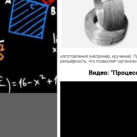
изготовления (например, кручение).
рельефность, что позволяет организо
Видео: "Процес