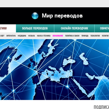
Мир переводов
АТИКИ
БОЛЬШЕ ПЕРЕВОДОВ
ОНЛАЙН ПЕРЕВОДЧИК
ОБРАТ
 СОФТ
ЛИТЕРАТУРА
МЕДИЦИНА
МУЗЫКА
НАУКА И ТЕХНИКА
ОБРАЗОВАНИЕ
ПОЛИТИКА И ЗАКОН
ПРИРОДА
ПСИХОЛОГИЯ
РЕЛИГИЯ
ПОДПИСА