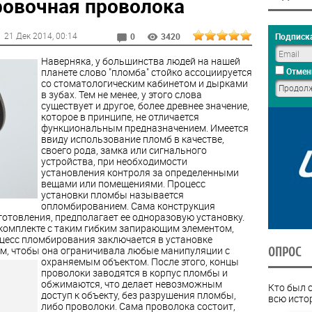
ровочная проволока
21 Дек 2014
, 00:14
Подписка
0
3420
Наверняка, у большинства людей на нашей
планете слово "пломба" стойко ассоциируется
Отмен
со стоматологическим кабинетом и дырками
в зубах. Тем не менее, у этого слова
существует и другое, более древнее значение,
которое в принципе, не отличается
функциональным предназначением. Имеется
ввиду использование пломб в качестве,
своего рода, замка или сигнального
устройства, при необходимости
установления контроля за определенными
вещами или помещениями. Процесс
установки пломбы называется
опломбированием. Сама конструкция
отовления, предполагает ее одноразовую установку.
 комплекте с таким гибким запирающим элементом,
оцесс пломбирования заключается в установке
м, чтобы она ограничивала любые манипуляции с
ОПРОС
охраняемым объектом.
После этого, концы
проволоки заводятся в корпус пломбы и
обжимаются, что делает невозможным
Кто был 
доступ к объекту, без разрушения пломбы,
всю исто
либо проволоки. Сама проволока состоит,