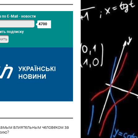
 по E-Mail - новости
4700
ить подписку
самым влиятельным человеком за
рию?