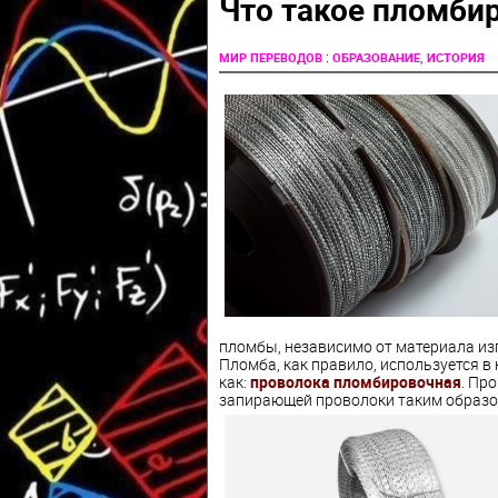
Что такое пломби
:
МИР ПЕРЕВОДОВ
ОБРАЗОВАНИЕ, ИСТОРИЯ
пломбы, независимо от материала изг
Пломба, как правило, используется в
как:
проволока пломбировочная
. Пр
запирающей проволоки таким образо