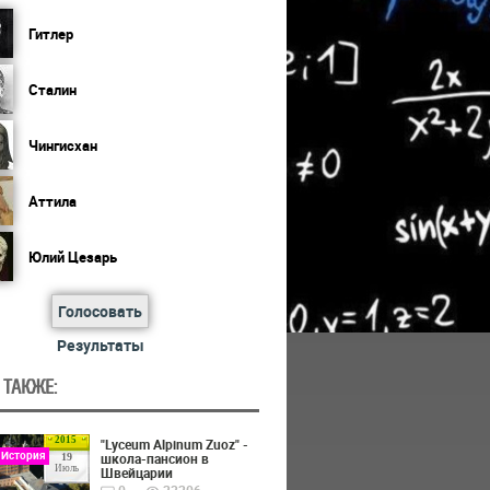
Гитлер
Сталин
Чингисхан
Аттила
Юлий Цезарь
Голосовать
Результаты
 ТАКЖЕ:
2015
"Lyceum Alpinum Zuoz" -
 История
школа-пансион в
19
Июль
Швейцарии