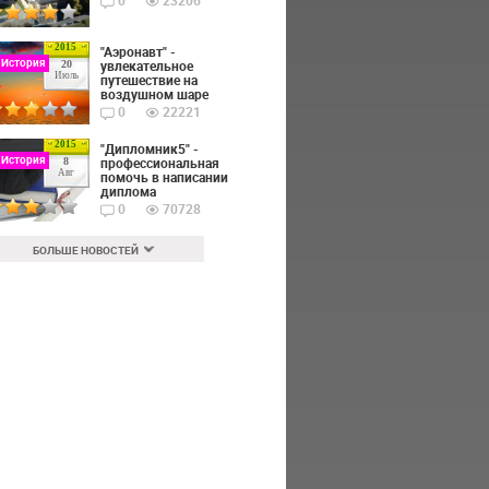
0
23206
2015
"Аэронавт" -
 История
увлекательное
20
Июль
путешествие на
воздушном шаре
0
22221
2015
"Дипломник5" -
 История
профессиональная
8
Авг
помочь в написании
диплома
0
70728
БОЛЬШЕ НОВОСТЕЙ