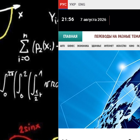
РУС
УКР
ENG
21 56
7 августа 2026
ГЛАВНАЯ
ПЕРЕВОДЫ НА РАЗНЫЕ ТЕМ
АВТО
БИЗНЕС
ЭКОНОМИКА
ЗДОРОВЬЕ
ИНТЕРНЕТ
ИСКУССТВО
КИНО
ПК,