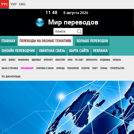
РУС
УКР
ENG
11:48
8 августа 2026
Мир переводов
ГЛАВНАЯ
ПЕРЕВОДЫ НА РАЗНЫЕ ТЕМАТИКИ
БОЛЬШЕ ПЕРЕВОДОВ
ОНЛАЙН ПЕРЕВОДЧИК
ОБРАТНАЯ СВЯЗЬ
КАРТА САЙТА
РЕКЛАМА
АВТО
БИЗНЕС
ЭКОНОМИКА
ЗДОРОВЬЕ
ИНТЕРНЕТ
ИСКУССТВО
КИНО
ПК, СОФТ
ЛИТЕРАТУРА
МЕДИЦИНА
МУЗЫКА
НАУКА И ТЕХНИКА
ОБРАЗОВАНИЕ
ПОЛИТИКА И ЗАКОН
ПРИРОДА
ПСИХОЛОГИЯ
РЕЛИГИЯ
СПОРТ
СТРАНЫ
СТРОИТЕЛЬСТВО
ТЕХ. ДОКУМЕНТАЦИЯ