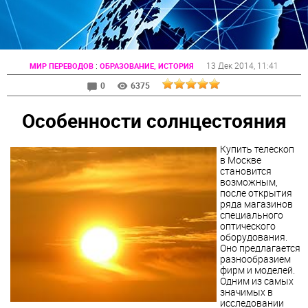
:
13 Дек 2014
, 11:41
МИР ПЕРЕВОДОВ
ОБРАЗОВАНИЕ, ИСТОРИЯ
0
6375
Особенности солнцестояния
Купить телескоп
в Москве
становится
возможным,
после открытия
ряда магазинов
специального
оптического
оборудования.
Оно предлагается
разнообразием
фирм и моделей.
Одним из самых
значимых в
исследовании