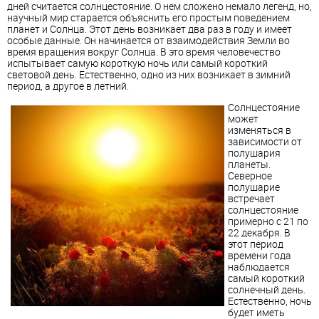
дней считается солнцестояние. О нем сложено немало легенд, но,
научный мир старается объяснить его простым поведением
планет и Солнца. Этот день возникает два раз в году и имеет
особые данные. Он начинается от взаимодействия Земли во
время вращения вокруг Солнца. В это время человечество
испытывает самую короткую ночь или самый короткий
световой день. Естественно, одно из них возникает в зимний
период, а другое в летний.
Солнцестояние
может
изменяться в
зависимости от
полушария
планеты.
Северное
полушарие
встречает
солнцестояние
примерно с 21 по
22 декабря. В
этот период
времени года
наблюдается
самый короткий
солнечный день.
Естественно, ночь
будет иметь