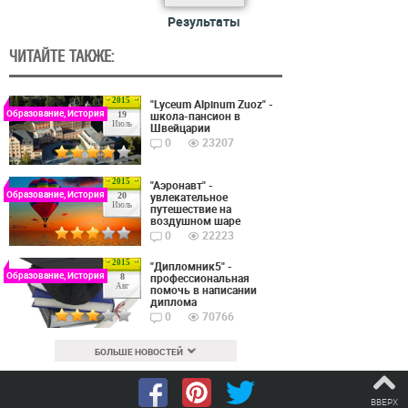
Результаты
ЧИТАЙТЕ ТАКЖЕ:
2015
"Lyceum Alpinum Zuoz" -
Образование, История
школа-пансион в
19
Июль
Швейцарии
0
23207
2015
"Аэронавт" -
Образование, История
увлекательное
20
Июль
путешествие на
воздушном шаре
0
22223
2015
"Дипломник5" -
Образование, История
профессиональная
8
Авг
помочь в написании
диплома
0
70766
БОЛЬШЕ НОВОСТЕЙ
ВВЕРХ