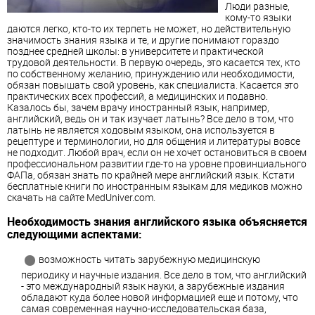
Люди разные,
кому-то языки
даются легко, кто-то их терпеть не может, но действительную
значимость знания языка и те, и другие понимают гораздо
позднее средней школы: в университете и практической
трудовой деятельности. В первую очередь, это касается тех, кто
по собственному желанию, принуждению или необходимости,
обязан повышать свой уровень, как специалиста. Касается это
практических всех профессий, а медицинских и подавно.
Казалось бы, зачем врачу иностранный язык, например,
английский, ведь он и так изучает латынь? Все дело в том, что
латынь не является ходовым языком, она используется в
рецептуре и терминологии, но для общения и литературы вовсе
не подходит. Любой врач, если он не хочет остановиться в своем
профессиональном развитии где-то на уровне провинциального
ФАПа, обязан знать по крайней мере английский язык. Кстати
бесплатные книги по иностранным языкам для медиков можно
скачать на сайте MedUniver.com.
Необходимость знания английского языка объясняется
следующими аспектами:
возможность читать зарубежную медицинскую
периодику и научные издания. Все дело в том, что английский
- это международный язык науки, а зарубежные издания
обладают куда более новой информацией еще и потому, что
самая современная научно-исследовательская база,