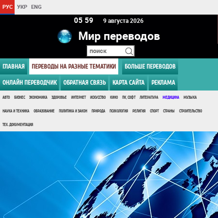
РУС
УКР
ENG
05:59
9 августа 2026
Мир переводов
ГЛАВНАЯ
ПЕРЕВОДЫ НА РАЗНЫЕ ТЕМАТИКИ
БОЛЬШЕ ПЕРЕВОДОВ
ОНЛАЙН ПЕРЕВОДЧИК
ОБРАТНАЯ СВЯЗЬ
КАРТА САЙТА
РЕКЛАМА
АВТО
БИЗНЕС
ЭКОНОМИКА
ЗДОРОВЬЕ
ИНТЕРНЕТ
ИСКУССТВО
КИНО
ПК, СОФТ
ЛИТЕРАТУРА
МЕДИЦИНА
МУЗЫКА
НАУКА И ТЕХНИКА
ОБРАЗОВАНИЕ
ПОЛИТИКА И ЗАКОН
ПРИРОДА
ПСИХОЛОГИЯ
РЕЛИГИЯ
СПОРТ
СТРАНЫ
СТРОИТЕЛЬСТВО
ТЕХ. ДОКУМЕНТАЦИЯ