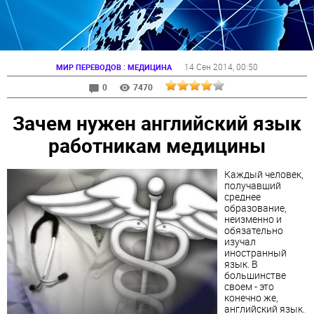
:
14 Сен 2014
, 00:50
МИР ПЕРЕВОДОВ
МЕДИЦИНА
0
7470
Зачем нужен английский язык
работникам медицины
Каждый человек,
получавший
среднее
образование,
неизменно и
обязательно
изучал
иностранный
язык. В
большинстве
своем - это
конечно же,
английский язык.