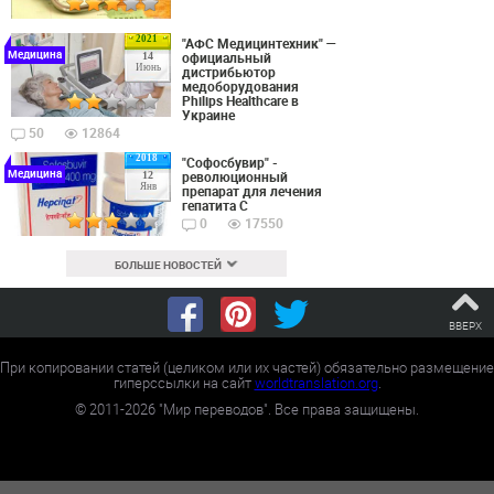
2021
"АФС Медицинтехник" —
Медицина
официальный
14
Июнь
дистрибьютор
медоборудования
Philips Healthcare в
Украине
50
12864
2018
"Софосбувир" -
Медицина
революционный
12
Янв
препарат для лечения
гепатита С
0
17550
БОЛЬШЕ НОВОСТЕЙ
ВВЕРХ
При копировании статей (целиком или их частей) обязательно размещение
гиперссылки на сайт
worldtranslation.org
.
©
2011-2026
"Мир переводов". Все права защищены.