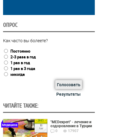
ОПРОС
Как часто вы болеете?
Постоянно
2-3 раза в год
1 раз в год
1 раз в 3 года
никогда
Голосовать
Результаты
ЧИТАЙТЕ ТАКЖЕ:
2015
"MEDexpert" - лечение и
Медицина
оздоровление в Турции
11
Авг
0
17907