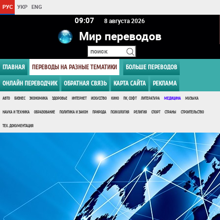
РУС
УКР
ENG
09 07
8 августа 2026
Мир переводов
ГЛАВНАЯ
ПЕРЕВОДЫ НА РАЗНЫЕ ТЕМАТИКИ
БОЛЬШЕ ПЕРЕВОДОВ
ОНЛАЙН ПЕРЕВОДЧИК
ОБРАТНАЯ СВЯЗЬ
КАРТА САЙТА
РЕКЛАМА
АВТО
БИЗНЕС
ЭКОНОМИКА
ЗДОРОВЬЕ
ИНТЕРНЕТ
ИСКУССТВО
КИНО
ПК, СОФТ
ЛИТЕРАТУРА
МЕДИЦИНА
МУЗЫКА
НАУКА И ТЕХНИКА
ОБРАЗОВАНИЕ
ПОЛИТИКА И ЗАКОН
ПРИРОДА
ПСИХОЛОГИЯ
РЕЛИГИЯ
СПОРТ
СТРАНЫ
СТРОИТЕЛЬСТВО
ТЕХ. ДОКУМЕНТАЦИЯ