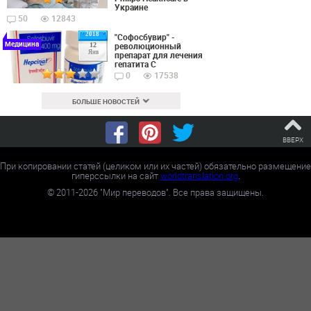
Украине
50
12843
2018
"Софосбувир" -
Медицина
революционный
12
Янв
препарат для лечения
гепатита С
0
17538
БОЛЬШЕ НОВОСТЕЙ
ВВЕРХ
При копировании статей (целиком или их частей) обязательно размещение
гиперссылки на сайт
worldtranslation.org
.
©
2011-2026
"Мир переводов". Все права защищены.