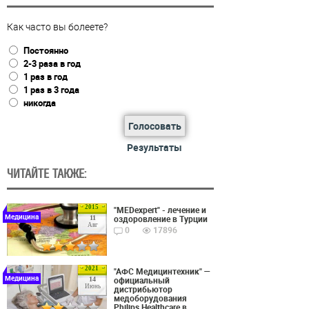
Как часто вы болеете?
Постоянно
2-3 раза в год
1 раз в год
1 раз в 3 года
никогда
Голосовать
Результаты
ЧИТАЙТЕ ТАКЖЕ:
2015
"MEDexpert" - лечение и
Медицина
оздоровление в Турции
11
Авг
0
17896
2021
"АФС Медицинтехник" —
Медицина
официальный
14
Июнь
дистрибьютор
медоборудования
Philips Healthcare в