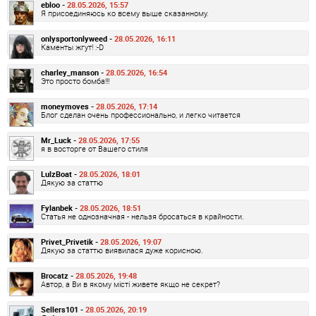
ebloo -
28.05.2026, 15:57
Я присоединяюсь ко всему выше сказанному.
onlysportonlyweed -
28.05.2026, 16:11
Каменты жгут! :-D
charley_manson -
28.05.2026, 16:54
Это просто бомба!!!
moneymoves -
28.05.2026, 17:14
Блог сделан очень профессионально, и легко читается
Mr_Luck -
28.05.2026, 17:55
я в восторге от Вашего стиля
LulzBoat -
28.05.2026, 18:01
Дякую за статтю
Fylanbek -
28.05.2026, 18:51
Статья не однозначная - нельзя бросаться в крайности.
Privet_Privetik -
28.05.2026, 19:07
Дякую за статтю виявилася дуже корисною.
Brocatz -
28.05.2026, 19:48
Автор, а Ви в якому місті живете якщо не секрет?
Sellers101 -
28.05.2026, 20:19