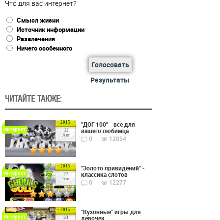
Что для вас интернет?
Смысл жизни
Источник информации
Развлечения
Ничего особенного
Голосовать
Результаты
ЧИТАЙТЕ ТАКЖЕ:
2015
"ДОГ-100" - все для
Интернет
вашего любимца
11
Авг
0
12854
2015
"Золото привидений" -
Интернет
классика слотов
27
Авг
0
12277
2015
"Кухонные" игры для
Интернет
девочек
23