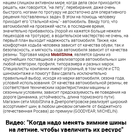
нашем слишком активном мире, когда дела свои приходится
решать, как говорится, "на лету", перебирания, даже очень
быстрого, ногами по тротуару не достаточно для оперативного
решения поставленных задач. В этом на помощь человеку
приходит его "стальной конь" - автомобиль. Ввиду того, что
автомобилей на проезжей части, в последнее время,
значительно прибавилось (порой их кажется больше нежели
пешеходов на тротуаре), а водительское мастерство не очень, на
первый план выходит надежность автомобиля. Также, как
комфортная ходьба человека зависит от качества обуви, так и
безопасность, и мягкость хода автомобиля зависит от качества
резины. Торговая марка
MobilShina
, является одним из
крупнейших поставщиков и реализаторов автомобильных шин
любой категории, профиля, типоразмера и разных марок.
Специалисты компании имеют огромный, в том числе и СТО,
шиномонтаже и помогут Вам сделать исключительно
правильный выбор, исходя из марки автомобиля, сезона года,
условий использования. От качества автомобильной резины, ее
соответствия техническим характеристикам машины и
сезонным условиям, зависит предсказуемость ее поведения на
дороге (динамика, устойчивость, длина тормозного пути).
Магазин сети
MobilShina
в Днепропетровске реализует широкий
ассортимент шин, в любом ценовом сегменте: от бюджетного
(отечественная Росава) до премиум (GOODYEAR, MICHELIN).
Видео: "Когда надо менять зимние шины
на летние, чтобы увеличить их ресурс"