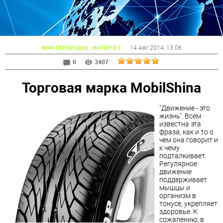
:
14 Авг 2014
, 13:06
МИР ПЕРЕВОДОВ
ИНТЕРНЕТ
0
3407
Торговая марка MobilShina
"Движение - это
жизнь". Всем
известна эта
фраза, как и то о
чем она говорит и
к чему
подталкивает.
Регулярное
движение
поддерживает
мышцы и
организм в
тонусе, укрепляет
здоровье. К
сожалению, в