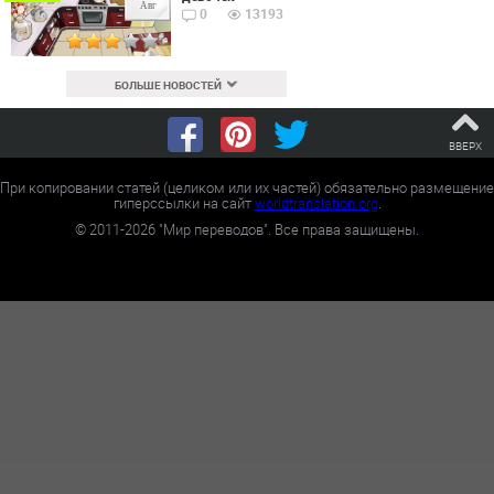
Авг
0
13193
БОЛЬШЕ НОВОСТЕЙ
ВВЕРХ
При копировании статей (целиком или их частей) обязательно размещение
гиперссылки на сайт
worldtranslation.org
.
©
2011-2026
"Мир переводов". Все права защищены.