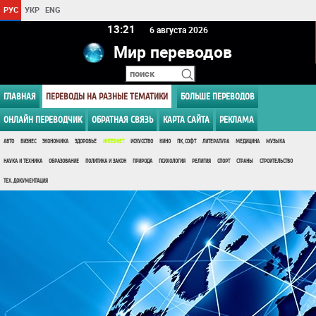
РУС
УКР
ENG
13 21
6 августа 2026
Мир переводов
ГЛАВНАЯ
ПЕРЕВОДЫ НА РАЗНЫЕ ТЕМАТИКИ
БОЛЬШЕ ПЕРЕВОДОВ
ОНЛАЙН ПЕРЕВОДЧИК
ОБРАТНАЯ СВЯЗЬ
КАРТА САЙТА
РЕКЛАМА
АВТО
БИЗНЕС
ЭКОНОМИКА
ЗДОРОВЬЕ
ИНТЕРНЕТ
ИСКУССТВО
КИНО
ПК, СОФТ
ЛИТЕРАТУРА
МЕДИЦИНА
МУЗЫКА
НАУКА И ТЕХНИКА
ОБРАЗОВАНИЕ
ПОЛИТИКА И ЗАКОН
ПРИРОДА
ПСИХОЛОГИЯ
РЕЛИГИЯ
СПОРТ
СТРАНЫ
СТРОИТЕЛЬСТВО
ТЕХ. ДОКУМЕНТАЦИЯ