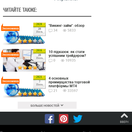
ЧИТАЙТЕ ТАКЖЕ:
2020
"Викинг-займ": обзор
Экономика
28
34
5833
Июль
2016
10 підказок: як стати
Экономика
успішним трейдером?
28
Июнь
0
10935
2021
4 основных
Экономика
преимущества торговой
7
Июнь
платформы MT4
21
33597
БОЛЬШЕ НОВОСТЕЙ
ВВЕРХ