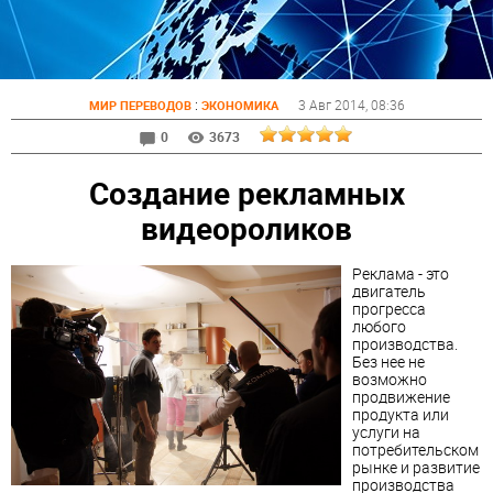
:
3 Авг 2014
, 08:36
МИР ПЕРЕВОДОВ
ЭКОНОМИКА
0
3673
Создание рекламных
видеороликов
Реклама - это
двигатель
прогресса
любого
производства.
Без нее не
возможно
продвижение
продукта или
услуги на
потребительском
рынке и развитие
производства