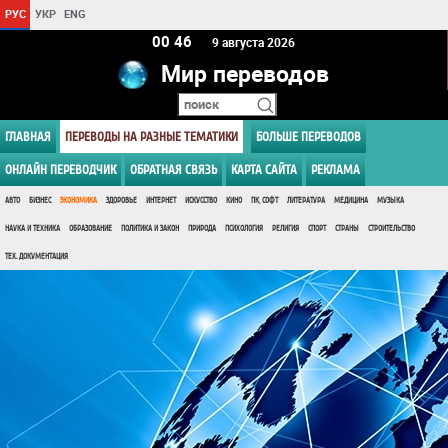
РУС
УКР
ENG
00 46
9 августа 2026
Мир переводов
ГЛАВНАЯ
ПЕРЕВОДЫ НА РАЗНЫЕ ТЕМАТИКИ
БОЛЬШЕ ПЕРЕВОДОВ
ОНЛАЙН ПЕРЕВОДЧИК
ОБРАТНАЯ СВЯЗЬ
КАРТА САЙТА
РЕКЛАМА
АВТО
БИЗНЕС
ЭКОНОМИКА
ЗДОРОВЬЕ
ИНТЕРНЕТ
ИСКУССТВО
КИНО
ПК, СОФТ
ЛИТЕРАТУРА
МЕДИЦИНА
МУЗЫКА
НАУКА И ТЕХНИКА
ОБРАЗОВАНИЕ
ПОЛИТИКА И ЗАКОН
ПРИРОДА
ПСИХОЛОГИЯ
РЕЛИГИЯ
СПОРТ
СТРАНЫ
СТРОИТЕЛЬСТВО
ТЕХ. ДОКУМЕНТАЦИЯ