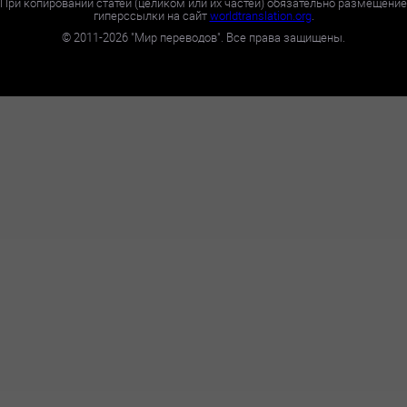
При копировании статей (целиком или их частей) обязательно размещение
гиперссылки на сайт
worldtranslation.org
.
©
2011-2026
"Мир переводов". Все права защищены.