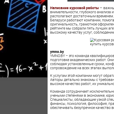
Написание курсовой работы
— важный
внимательности, глубокого анализа и
располагают достаточным временем д
Беларуси работают компании, помога
оригинальность, грамотное оформлени
рейтинге мы собрали пять лучших аге
высокому качеству услуг, соблюдени
ymno.by
YMNO.BY – это команда квалифициро
подготовке академических работ. Они
соблюдая установленные сроки, конф
сопровождение на всех этапах выпол
К услугам этой компании могут обра
Авторы детально знакомы с требован
высокое качество работ, их уникальн
Команда сотрудничает исключительн
учеными степенями в экономике, юрис
Специалисты, обладающие узкой спец
финансы, психология, философия, пр
обеспечивать безупречное качество 