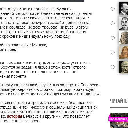
 этап учебного процесса, требующий
 знаний методологии. Однако не всегда студенты
ля подготовки качественного исследования. В
ющие в написании курсовых работ, обеспечивая
е и соблюдение всех требований вуза. В этом
нтств, которые заслужили доверие благодаря
ю сроков и индивидуальному подходу.
ванных специалистов, помогающих студентам в
 берутся за задания любой сложности, строго
иденциальность и предоставляя полное
нения проекта.
титься учащиеся любых учебных заведений Беларуси.
иями университетов страны, поэтому гарантируют
ость и соответствие всем академическим стандартам.
ЧИТАЙТЕ
о с экспертами и преподавателями, обладающими
пруденции, технических и социальных дисциплинах.
иализацией, работают с такими предметами, как
аво,
история
Беларуси и другими. Это позволяет
Образование,
выполненных заказов.