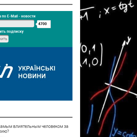
 по E-Mail - новости
4700
ить подписку
самым влиятельным человеком за
рию?