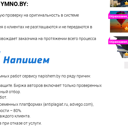
 YMNO.BY:
ую проверку на оригинальность в системе
Образование,
я о клиентах не разглашаются и не передаются в
вождает заказчика на протяжении всего процесса
Образование,
ных работ сервису napishem.by по ряду причин:
защите. Биржа авторов включает только проверенных
ный отбор.
бот.
еменных платформах (antiplagiat.ru, advego.com),
ости – 80%.
аждого клиента.
при отказе от услуги.