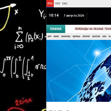
РУС
УКР
ENG
10:14
7 августа 2026
ГЛАВНАЯ
ПЕРЕВОДЫ НА РАЗНЫЕ ТЕМ
АВТО
БИЗНЕС
ЭКОНОМИКА
ЗДОРОВЬЕ
ИНТЕРНЕТ
ИСКУССТВО
КИНО
ПК,