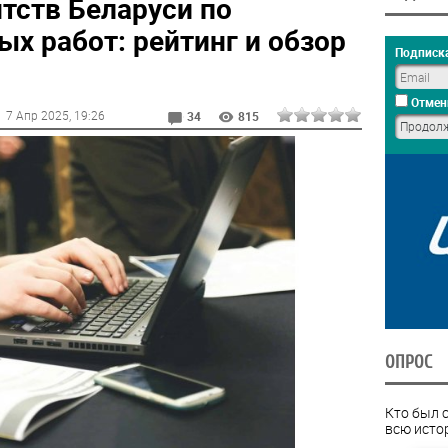
тств Беларуси по
х работ: рейтинг и обзор
Подписка
Отмен
7 Апр 2025
, 19:26
34
815
ОПРОС
Кто был 
всю исто