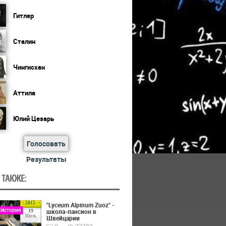
Гитлер
Сталин
Чингисхан
Аттила
Юлий Цезарь
Голосовать
Результаты
 ТАКЖЕ:
2015
"Lyceum Alpinum Zuoz" -
 История
школа-пансион в
19
Июль
Швейцарии