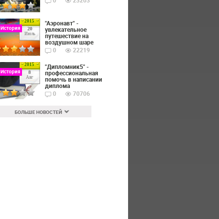
0
23203
2015
"Аэронавт" -
 История
увлекательное
20
Июль
путешествие на
воздушном шаре
0
22219
2015
"Дипломник5" -
 История
профессиональная
8
Авг
помочь в написании
диплома
0
70706
БОЛЬШЕ НОВОСТЕЙ