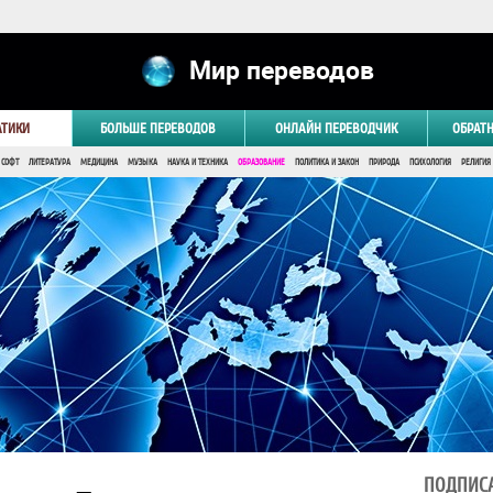
Мир переводов
АТИКИ
БОЛЬШЕ ПЕРЕВОДОВ
ОНЛАЙН ПЕРЕВОДЧИК
ОБРАТ
 СОФТ
ЛИТЕРАТУРА
МЕДИЦИНА
МУЗЫКА
НАУКА И ТЕХНИКА
ОБРАЗОВАНИЕ
ПОЛИТИКА И ЗАКОН
ПРИРОДА
ПСИХОЛОГИЯ
РЕЛИГИЯ
ПОДПИСА