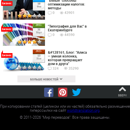
"Белые" способы
Бизнес
оптимизации налогов:
10
Фев
методы
0
43901
2015
"Типография для Вас" в
Бизнес
Екатеринбурге
31
Март
0
44590
2025
&#128161; Блог: “Алиса
Бизнес
— умная колонка,
13
Ноя
которая превращает
дом в друга”
324
35290
БОЛЬШЕ НОВОСТЕЙ
ВВЕРХ
При копировании статей (целиком или их частей) обязательно размещение
гиперссылки на сайт
worldtranslation.org
.
©
2011-2026
"Мир переводов". Все права защищены.