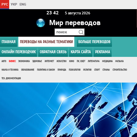
РУС
УКР
ENG
23:42
5 августа 2026
Мир переводов
ГЛАВНАЯ
ПЕРЕВОДЫ НА РАЗНЫЕ ТЕМАТИКИ
БОЛЬШЕ ПЕРЕВОДОВ
ОНЛАЙН ПЕРЕВОДЧИК
ОБРАТНАЯ СВЯЗЬ
КАРТА САЙТА
РЕКЛАМА
АВТО
БИЗНЕС
ЭКОНОМИКА
ЗДОРОВЬЕ
ИНТЕРНЕТ
ИСКУССТВО
КИНО
ПК, СОФТ
ЛИТЕРАТУРА
МЕДИЦИНА
МУЗЫКА
НАУКА И ТЕХНИКА
ОБРАЗОВАНИЕ
ПОЛИТИКА И ЗАКОН
ПРИРОДА
ПСИХОЛОГИЯ
РЕЛИГИЯ
СПОРТ
СТРАНЫ
СТРОИТЕЛЬСТВО
ТЕХ. ДОКУМЕНТАЦИЯ