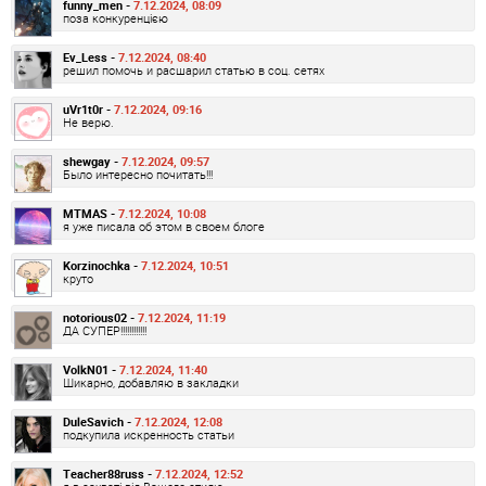
funny_men -
7.12.2024, 08:09
поза конкуренцією
Ev_Less -
7.12.2024, 08:40
решил помочь и расшарил статью в соц. сетях
uVr1t0r -
7.12.2024, 09:16
Не верю.
shewgay -
7.12.2024, 09:57
Было интересно почитать!!!
MTMAS -
7.12.2024, 10:08
я уже писала об этом в своем блоге
Korzinochka -
7.12.2024, 10:51
круто
notorious02 -
7.12.2024, 11:19
ДА СУПЕР!!!!!!!!!!!!
VolkN01 -
7.12.2024, 11:40
Шикарно, добавляю в закладки
DuleSavich -
7.12.2024, 12:08
подкупила искренность статьи
Teacher88russ -
7.12.2024, 12:52