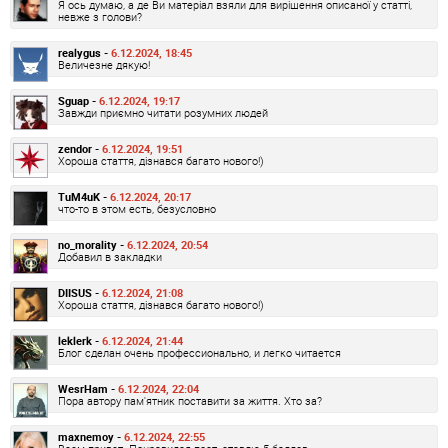
Я ось думаю, а де Ви матеріал взяли для вирішення описаної у статті,
невже з голови?
realygus -
6.12.2024, 18:45
Величезне дякую!
Sguap -
6.12.2024, 19:17
Завжди приємно читати розумних людей
zendor -
6.12.2024, 19:51
Хороша стаття, дізнався багато нового!)
TuM4uK -
6.12.2024, 20:17
что-то в этом есть, безусловно
no_morality -
6.12.2024, 20:54
Добавил в закладки
DIISUS -
6.12.2024, 21:08
Хороша стаття, дізнався багато нового!)
leklerk -
6.12.2024, 21:44
Блог сделан очень профессионально, и легко читается
WesrHam -
6.12.2024, 22:04
Пора автору пам'ятник поставити за життя. Хто за?
maxnemoy -
6.12.2024, 22:55