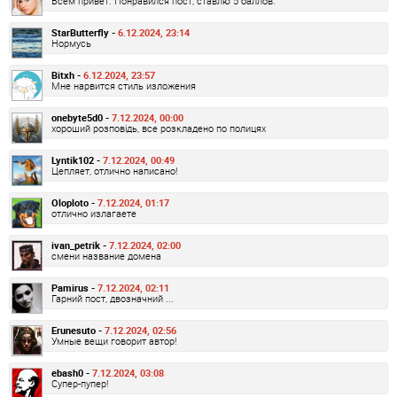
Всем привет. Понравился пост, ставлю 5 баллов.
StarButterfly -
6.12.2024, 23:14
Нормусь
Bitxh -
6.12.2024, 23:57
Мне нарвится стиль изложения
onebyte5d0 -
7.12.2024, 00:00
хороший розповідь, все розкладено по полицях
Lyntik102 -
7.12.2024, 00:49
Цепляет, отлично написано!
Oloploto -
7.12.2024, 01:17
отлично излагаете
ivan_petrik -
7.12.2024, 02:00
смени название домена
Pamirus -
7.12.2024, 02:11
Гарний пост, двозначний ...
Erunesuto -
7.12.2024, 02:56
Умные вещи говорит автор!
ebash0 -
7.12.2024, 03:08
Супер-пупер!