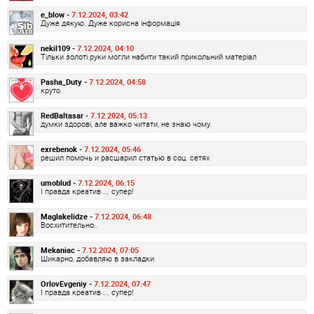
e_blow -
7.12.2024, 03:42
Дуже дякую. Дуже корисна інформація
nekil109 -
7.12.2024, 04:10
Тільки золоті руки могли набити такий прикольний матеріал
Pasha_Duty -
7.12.2024, 04:58
круто
RedBaltasar -
7.12.2024, 05:13
думки здорові, але важко читати, не знаю чому.
exrebenok -
7.12.2024, 05:46
решил помочь и расшарил статью в соц. сетях
umoblud -
7.12.2024, 06:15
І правда креатив ... супер!
Maglakelidze -
7.12.2024, 06:48
Восхитительно..
Mekaniac -
7.12.2024, 07:05
Шикарно, добавляю в закладки
OrlovEvgeniy -
7.12.2024, 07:47
І правда креатив ... супер!