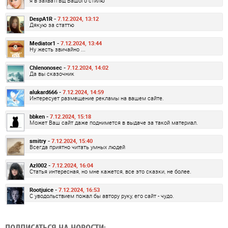
я в захваті від Вашого стилю
DespA1R -
7.12.2024, 13:12
Дякую за статтю
Mediator1 -
7.12.2024, 13:44
Ну жесть звичайно ...
Chlenonosec -
7.12.2024, 14:02
Да вы сказочник
alukard666 -
7.12.2024, 14:59
Интересует размещение рекламы на вашем сайте.
bbken -
7.12.2024, 15:18
Может Ваш сайт даже поднимется в выдаче за такой материал.
smitry -
7.12.2024, 15:40
Всегда приятно читать умных людей
Azl002 -
7.12.2024, 16:04
Статья интересная, но мне кажется, все это сказки, не более.
Rootjuice -
7.12.2024, 16:53
С уводольствием пожал бы автору руку, его сайт - чудо.