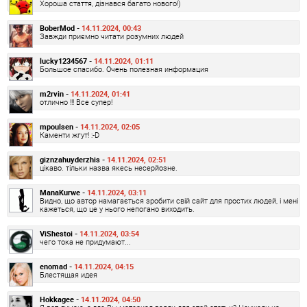
Хороша стаття, дізнався багато нового!)
BoberMod -
14.11.2024, 00:43
Завжди приємно читати розумних людей
lucky1234567 -
14.11.2024, 01:11
Большое спасибо. Очень полезная информация
m2rvin -
14.11.2024, 01:41
отлично !!! Все супер!
mpoulsen -
14.11.2024, 02:05
Каменти жгут! :-D
giznzahuyderzhis -
14.11.2024, 02:51
цікаво. тільки назва якесь несерйозне.
ManaKurwe -
14.11.2024, 03:11
Видно, що автор намагається зробити свій сайт для простих людей, і мені
кажеться, що це у нього непогано виходить.
ViShestoi -
14.11.2024, 03:54
чего тока не придумают...
enomad -
14.11.2024, 04:15
Блестящая идея
Hokkagee -
14.11.2024, 04:50