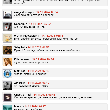
Я вот думаю, а где Вы материал взяли для этой статьи? Неужели из
головы?
akagi_destroyer -
14.11.2024, 05:04
Добавлю эту статью в закладки.
Gagarin37 -
14.11.2024, 05:52
Хм… Очень даже ничего.
WORK_PLACEMENT -
14.11.2024, 06:14
Блог зроблений дуже професійно, і легко читається
SaltyBob -
14.11.2024, 06:55
Привіт! Пропоную обмін постовими з вашим блогом.
Chlenonosec -
14.11.2024, 07:14
Дуже пізнавально, респект
MaxBrod -
14.11.2024, 07:43
Чіпляє, відмінно написано!
Zetgrash -
14.11.2024, 08:16
Актуальная и свежая инфа
Ghost_of_real -
14.11.2024, 08:45
Статья интересная, но мне кажется, все это сказки, не более.
Mevic -
14.11.2024, 09:17
ну, ничо так… в общем.