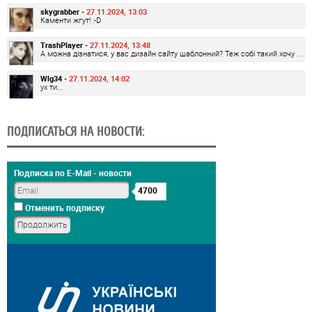
skygrabber -
27.11.2024, 13:03
Каменти жгут! :-D
TrashPlayer -
27.11.2024, 13:48
А можна дізнатися, у вас дизайн сайту шаблонний? Теж собі такий хочу ...
Wlg34 -
27.11.2024, 14:02
ух ти...
ПОДПИСАТЬСЯ НА НОВОСТИ:
Подписка по E-Mail - новости
4700
Отменить подписку