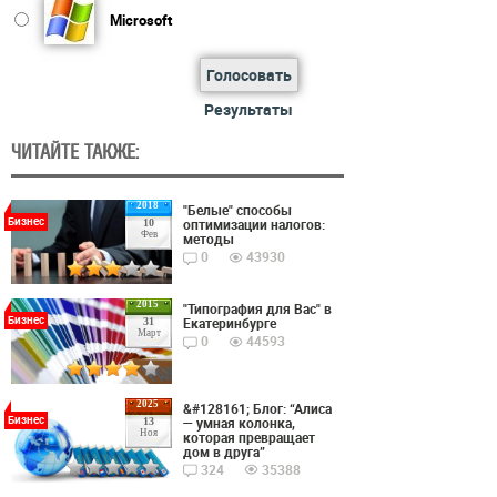
Microsoft
Голосовать
Результаты
ЧИТАЙТЕ ТАКЖЕ:
2018
"Белые" способы
Бизнес
оптимизации налогов:
10
Фев
методы
0
43930
2015
"Типография для Вас" в
Бизнес
Екатеринбурге
31
Март
0
44593
2025
&#128161; Блог: “Алиса
Бизнес
— умная колонка,
13
Ноя
которая превращает
дом в друга”
324
35388