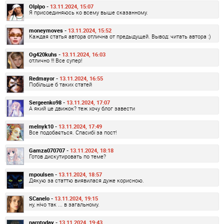
Olplpo -
13.11.2024, 15:07
Я присоединяюсь ко всему выше сказанному.
moneymoves -
13.11.2024, 15:52
Каждая статья автора отлична от предыдущей. Вывод: читать автора :)
Og420kuhs -
13.11.2024, 16:03
отлично !!! Все супер!
Redmayor -
13.11.2024, 16:55
Побільше б таких статей
Sergeenko98 -
13.11.2024, 17:07
А який це движок? теж хочу блог завести
melnyk10 -
13.11.2024, 17:49
Все подобається. Спасибі за пост!
Gamza070707 -
13.11.2024, 18:18
Готов дискутировать по теме?
mpoulsen -
13.11.2024, 18:57
Дякую за статтю виявилася дуже корисною.
SCanelo -
13.11.2024, 19:15
ну, нічо так ... в загальному.
narntoday -
13.11.2024, 19:43