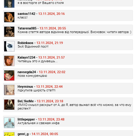
я в восторге от Вашего стиля
santos1142 -
13.11.2024, 20:16
класс!
Tatarena085 -
13.11.2024, 20:55
Кожна стаття автора відмінна від попередньої. Висновок: читати автора :)
Robinkaos -
13.11.2024, 21:19
5кА! Відмінний пост!
Kalayn1234 -
13.11.2024, 21:57
Читаешь это и думаешь...
navsegda24 -
13.11.2024, 22:02
поза конкуренцією
Heyminus -
13.11.2024, 22:44
підкупила щирість статті
BeL1keMe -
13.11.2024, 23:18
ИМХО смысл раскрыт от А, до Я, автор выжал всё что можно, за что ему
респект!
littlepepper -
13.11.2024, 23:48
Актуальная и свежая инфа
genri_g -
14.11.2024, 00:05