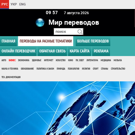
РУС
УКР
ENG
09:57
7 августа 2026
Мир переводов
ГЛАВНАЯ
ПЕРЕВОДЫ НА РАЗНЫЕ ТЕМАТИКИ
БОЛЬШЕ ПЕРЕВОДОВ
ОНЛАЙН ПЕРЕВОДЧИК
ОБРАТНАЯ СВЯЗЬ
КАРТА САЙТА
РЕКЛАМА
АВТО
БИЗНЕС
ЭКОНОМИКА
ЗДОРОВЬЕ
ИНТЕРНЕТ
ИСКУССТВО
КИНО
ПК, СОФТ
ЛИТЕРАТУРА
МЕДИЦИНА
МУЗЫКА
НАУКА И ТЕХНИКА
ОБРАЗОВАНИЕ
ПОЛИТИКА И ЗАКОН
ПРИРОДА
ПСИХОЛОГИЯ
РЕЛИГИЯ
СПОРТ
СТРАНЫ
СТРОИТЕЛЬСТВО
ТЕХ. ДОКУМЕНТАЦИЯ