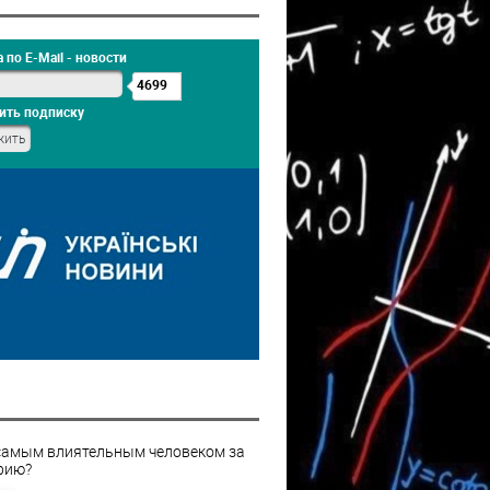
 по E-Mail - новости
4699
ить подписку
самым влиятельным человеком за
рию?