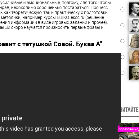
 неусидчивые и эмоциональные, поэтому, для того чтобы
 нрав, необходимо хорошенько постараться. Процесс
 как теоретическую, так и практическую подготовки
методики, например курсы ЕШКО: escc.ru (решение
ения информации в виде игровых заданий и прочее).
лыши скоро научатся произносить первые фразы и
авит с тетушкой Совой. Буква А"
ЧИТАЙТЕ
Образование,