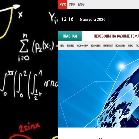
РУС
УКР
ENG
12 16
6 августа 2026
ГЛАВНАЯ
ПЕРЕВОДЫ НА РАЗНЫЕ ТЕМ
АВТО
БИЗНЕС
ЭКОНОМИКА
ЗДОРОВЬЕ
ИНТЕРНЕТ
ИСКУССТВО
КИНО
ПК,