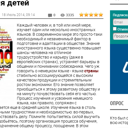
я детей
18 Июль 2014
, 09:14
Подписка
0
3335
Каждый человек и, в той или иной мере,
изучает один или несколько иностранных
Отмен
языков. В современном мире это просто-таки
необходимый и незаменимый фактор в
подготовке и адаптации в обществе. Знание
иностранного языка существенно повышает
шансы человека на отличное
трудоустройство и карьеру (даже в
европейских странах), устраняет барьеры в
общении и понимании собеседника. Чего уж
говорить о немецком языке - языке
страны
стабильно ассоциирующейся с высоким
качеством продукции и стремительным
ростом экономики. Его знание позволяет
приобщиться к этому развитому обществу и
на минуту почувствовать себя его частью.
Процесс изучения и усвоения немецкого
языка, как правило, сопряжен с
ОПРОС
тся еще в средней школе. Изучение языка в столь
чными трудностями и необходимостью: во-первых,
ствовать делу. Помните: попытаетесь силой выучить
Кто был 
добьётесь, поэтому организация процесса обучения,
всю исто
одчинение общему процессу, поощрение. В этом