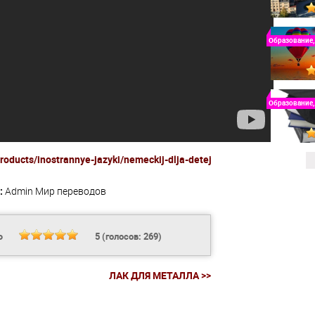
Образование,
Образование,
roducts/inostrannye-jazyki/nemeckij-dlja-detej
:
Admin
Мир переводов
Ь
5
(голосов:
269
)
ЛАК ДЛЯ МЕТАЛЛА >>