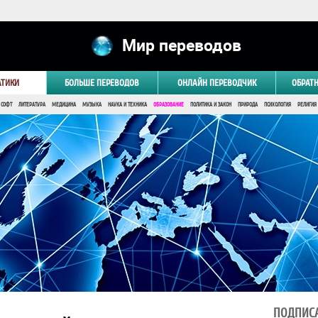
Мир переводов
АТИКИ
БОЛЬШЕ ПЕРЕВОДОВ
ОНЛАЙН ПЕРЕВОДЧИК
ОБРАТ
 СОФТ
ЛИТЕРАТУРА
МЕДИЦИНА
МУЗЫКА
НАУКА И ТЕХНИКА
ОБРАЗОВАНИЕ
ПОЛИТИКА И ЗАКОН
ПРИРОДА
ПСИХОЛОГИЯ
РЕЛИГИЯ
ПОДПИСА