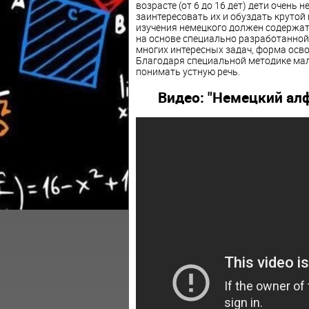
возрасте (от 6 до 16 дет) дети очень
заинтересовать их и обуздать крутой
изучения немецкого должен содержать
на основе специально разработанной 
многих интересных задач, форма осво
Благодаря специальной методике ма
понимать устную речь.
Видео: "Немецкий алф