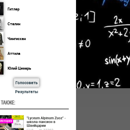
Гитлер
Сталин
Чингисхан
Аттила
Юлий Цезарь
Голосовать
Результаты
 ТАКЖЕ:
2015
"Lyceum Alpinum Zuoz" -
 История
школа-пансион в
19
Июль
Швейцарии