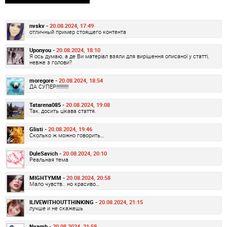
nvskv -
20.08.2024, 17:49
отличный пример стоящего контента
Uponyou -
20.08.2024, 18:10
Я ось думаю, а де Ви матеріал взяли для вирішення описаної у статті,
невже з голови?
moregore -
20.08.2024, 18:54
ДА СУПЕР!!!!!!!!!!!!
Tatarena085 -
20.08.2024, 19:08
Так, досить цікава стаття.
Glisti -
20.08.2024, 19:46
Сколько ж можно говорить…
DuleSavich -
20.08.2024, 20:10
Реальная тема
MIGHTYMM -
20.08.2024, 20:58
Мало чувств.. но красиво…
ILIVEWITHOUTTHINKING -
20.08.2024, 21:15
лучше и не скажешь
Nyamh -
20.08.2024, 21:58