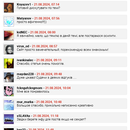
Knyazev1 -
21.08.2024, 07:14
Готовий дискутувати по темі?
Matyanov -
21.08.2024, 07:56
просто афигенно!!!!))
kidNEC -
21.08.2024, 08:00
Я звичайно, мало, що тямлю в даній темі, але постараюся осилити.
virus_od -
21.08.2024, 08:57
Сайт просто замечательный, порекомендую всем знакомым!
ivankinalec -
21.08.2024, 09:11
Спасибо, статья очень помогла.
maydan228 -
21.08.2024, 09:48
Дуже цікаво! Судячи з деяких відгуків ....
fckngufckngmom -
21.08.2024, 10:04
Мне все понравилось
mur_murka -
21.08.2024, 10:48
Большое спасибо, прикольно написанно креативно
sSLAVAs -
21.08.2024, 11:18
Звідки берете інфу для постів якщо не секрет?
hap33 -
21.08.2024, 11:48