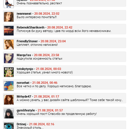
Очень познавательно, респект
iwannaeat -
20.08.2024, 22:02
Было интересно почитать!!!
RebenokSharikovih -
20.08.2024, 22:42
Потиснув би руку автору, і дав по морді всім його ненависникам.
FriendlyStoner -
20.08.2024, 23:04
Цепляет, отлично написано!
Marqu1ss -
20.08.2024, 23:58
подкупила искренность статьи
totokytynjo -
21.08.2024, 00:03
Хорошая статья, узнал много нового!)
norsehat -
21.08.2024, 00:46
Все четко и по делу. Хорошо написано, благодарю.
Mrhyde47 -
21.08.2024, 01:17
А можно узнать, у вас дизайн сайта шаблонный? Тоже себе такой хочу…
gymlifestyle -
21.08.2024, 01:57
Очень хороший пост! Спасибо за проделанную работу!
Drtinej -
21.08.2024, 02:16
Знакомый стиль...