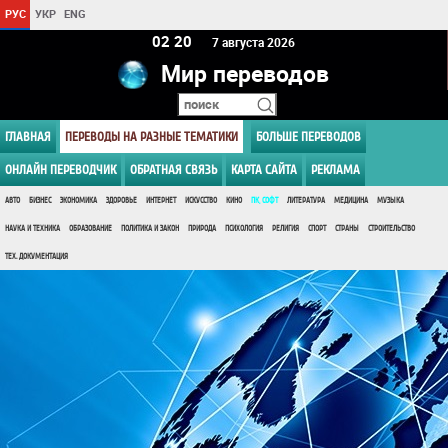
РУС
УКР
ENG
02:20
7 августа 2026
Мир переводов
ГЛАВНАЯ
ПЕРЕВОДЫ НА РАЗНЫЕ ТЕМАТИКИ
БОЛЬШЕ ПЕРЕВОДОВ
ОНЛАЙН ПЕРЕВОДЧИК
ОБРАТНАЯ СВЯЗЬ
КАРТА САЙТА
РЕКЛАМА
АВТО
БИЗНЕС
ЭКОНОМИКА
ЗДОРОВЬЕ
ИНТЕРНЕТ
ИСКУССТВО
КИНО
ПК, СОФТ
ЛИТЕРАТУРА
МЕДИЦИНА
МУЗЫКА
НАУКА И ТЕХНИКА
ОБРАЗОВАНИЕ
ПОЛИТИКА И ЗАКОН
ПРИРОДА
ПСИХОЛОГИЯ
РЕЛИГИЯ
СПОРТ
СТРАНЫ
СТРОИТЕЛЬСТВО
ТЕХ. ДОКУМЕНТАЦИЯ