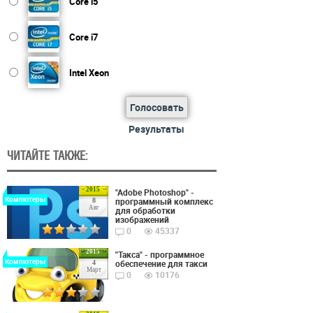
Core i5
Core i7
Intel Xeon
Голосовать
Результаты
ЧИТАЙТЕ ТАКЖЕ:
2015
"Adobe Photoshop" -
Компютеры
программный комплекс
8
Авг
для обработки
изображений
0
45337
2015
"Такса" - программное
Компютеры
обеспечение для такси
4
Март
0
10176