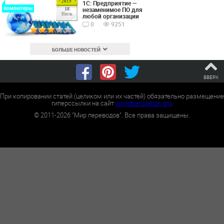
2019
1С: Предприятие —
Компютеры
незаменимое ПО для
18
Июль
любой организации
0
9251
БОЛЬШЕ НОВОСТЕЙ
ВВЕРХ
При копировании статей (целиком или их частей) обязательно размещение
гиперссылки на сайт
worldtranslation.org
.
©
2011-2026
"Мир переводов". Все права защищены.