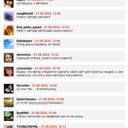
соглашусь с автором
senglbleidd -
21.08.2024, 12:06
Класс! Афтару респект!
Red_white_speed -
21.08.2024, 12:54
Help! У автора автограф можно взять?
Kalinkadze -
21.08.2024, 13:04
Готов дискутировать по теме?
dementos -
21.08.2024, 13:52
Хорошая статья, узнал много нового!)
cutmarilyn -
21.08.2024, 14:18
Видно, что автор старается сделать свой сайт для простых людей, и мне
кажеться, что это у него неплохо получается.
Rymshin -
21.08.2024, 14:42
ну, нічо так ... в загальному.
DanteYamato -
21.08.2024, 15:08
ух ти як крууууууууууутооооооо))
Ilya8960 -
21.08.2024, 15:40
статья неплохая но название как-то не очень
YOUNGPAYPAL -
21.08.2024, 16:13