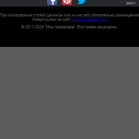
ВВЕРХ
При копировании статей (целиком или их частей) обязательно размещение
гиперссылки на сайт
worldtranslation.org
.
©
2011-2026
"Мир переводов". Все права защищены.