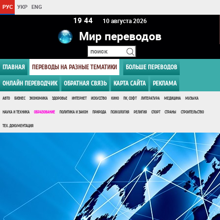
РУС
УКР
ENG
19:44
10 августа 2026
Мир переводов
ГЛАВНАЯ
ПЕРЕВОДЫ НА РАЗНЫЕ ТЕМАТИКИ
БОЛЬШЕ ПЕРЕВОДОВ
ОНЛАЙН ПЕРЕВОДЧИК
ОБРАТНАЯ СВЯЗЬ
КАРТА САЙТА
РЕКЛАМА
АВТО
БИЗНЕС
ЭКОНОМИКА
ЗДОРОВЬЕ
ИНТЕРНЕТ
ИСКУССТВО
КИНО
ПК, СОФТ
ЛИТЕРАТУРА
МЕДИЦИНА
МУЗЫКА
НАУКА И ТЕХНИКА
ОБРАЗОВАНИЕ
ПОЛИТИКА И ЗАКОН
ПРИРОДА
ПСИХОЛОГИЯ
РЕЛИГИЯ
СПОРТ
СТРАНЫ
СТРОИТЕЛЬСТВО
ТЕХ. ДОКУМЕНТАЦИЯ