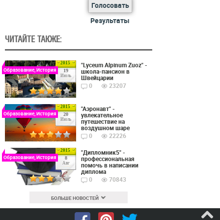
Голосовать
Результаты
ЧИТАЙТЕ ТАКЖЕ:
2015
"Lyceum Alpinum Zuoz" -
Образование, История
школа-пансион в
19
Июль
Швейцарии
0
23207
2015
"Аэронавт" -
Образование, История
увлекательное
20
Июль
путешествие на
воздушном шаре
0
22226
2015
"Дипломник5" -
Образование, История
профессиональная
8
Авг
помочь в написании
диплома
0
70843
БОЛЬШЕ НОВОСТЕЙ