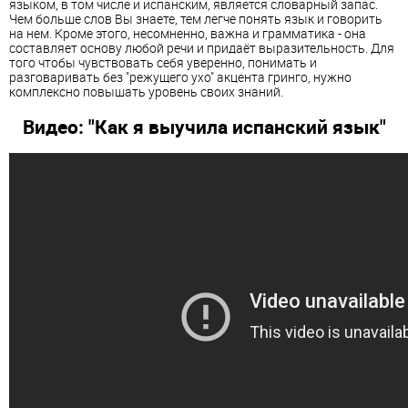
языком, в том числе и испанским, является словарный запас.
Чем больше слов Вы знаете, тем легче понять язык и говорить
на нем. Кроме этого, несомненно, важна и грамматика - она
составляет основу любой речи и придаёт выразительность. Для
того чтобы чувствовать себя уверенно, понимать и
разговаривать без "режущего ухо" акцента гринго, нужно
комплексно повышать уровень своих знаний.
Видео: "Как я выучила испанский язык"