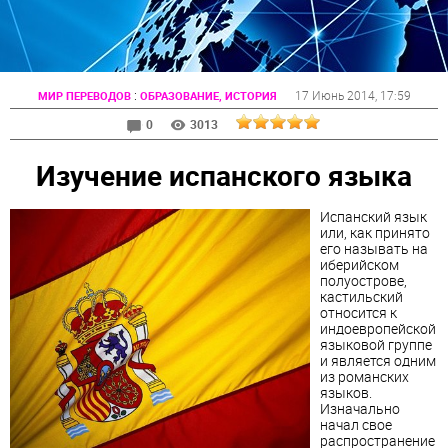
:
17 Июнь 2014
, 17:59
МИР ПЕРЕВОДОВ
ОБРАЗОВАНИЕ, ИСТОРИЯ
0
3013
Изучение испанского языка
Испанский язык
или, как принято
его называть на
иберийском
полуострове,
кастильский
относится к
индоевропейской
языковой группе
и является одним
из романских
языков.
Изначально
начал свое
распространение