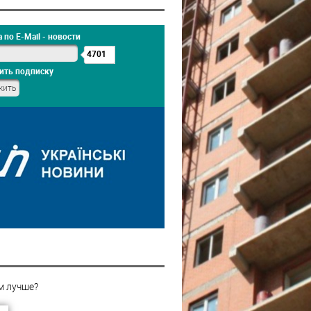
 по E-Mail - новости
4701
ить подписку
м лучше?