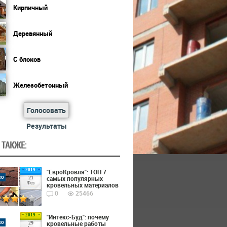
Кирпичный
Деревянный
С блоков
Железобетонный
Голосовать
Результаты
 ТАКЖЕ:
2019
"ЕвроКровля": ТОП 7
во
самых популярных
21
Фев
кровельных материалов
0
25466
2019
"Интекс-Буд": почему
во
кровельные работы
29