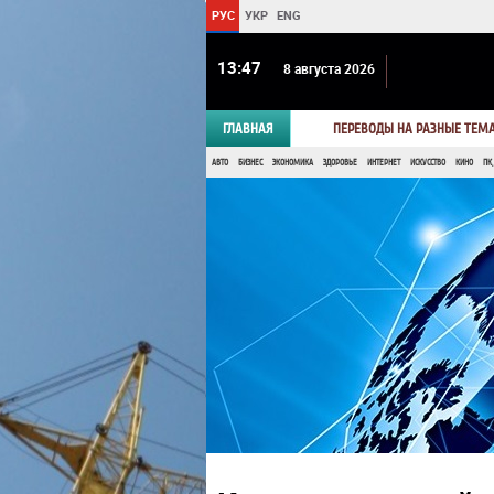
РУС
УКР
ENG
13:47
8 августа 2026
ГЛАВНАЯ
ПЕРЕВОДЫ НА РАЗНЫЕ ТЕМ
АВТО
БИЗНЕС
ЭКОНОМИКА
ЗДОРОВЬЕ
ИНТЕРНЕТ
ИСКУССТВО
КИНО
ПК,