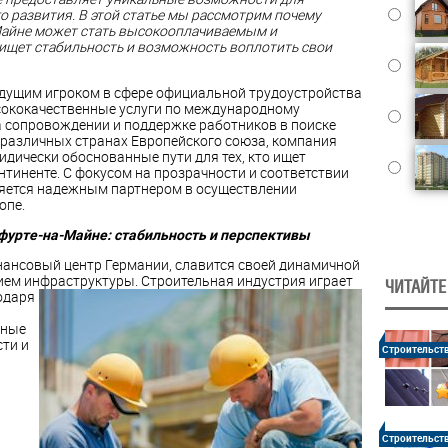
о развития. В этой статье мы рассмотрим почему
-Майне может стать высокооплачиваемым и
 ищет стабильность и возможность воплотить свои
едущим игроком в сфере официальной трудоустройства
сококачественные услуги по международному
а сопровождении и поддержке работников в поиске
различных странах Европейского союза, компания
дически обоснованные пути для тех, кто ищет
нтиненте. С фокусом на прозрачности и соответствии
вляется надежным партнером в осуществлении
опе.
фурте-на-Майне: стабильность и перспективы
ансовый центр Германии, славится своей динамичной
ием инфраструктуры. Строительная
индустрия играет
ЧИТАЙТЕ
одаря
ьные
ти и
Строительст
Строительст