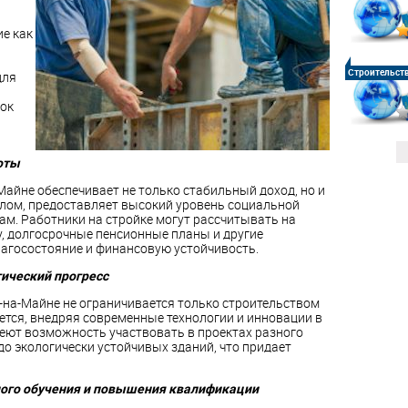
е как
Строительст
для
ок
оты
Майне обеспечивает не только стабильный доход, но и
елом, предоставляет высокий уровень социальной
м. Работники на стройке могут рассчитывать на
, долгосрочные пенсионные планы и другие
агосостояние и финансовую устойчивость.
гический прогресс
-на-Майне не ограничивается только строительством
ется, внедряя современные технологии и инновации в
еют возможность участвовать в проектах разного
о экологически устойчивых зданий, что придает
ого обучения и повышения квалификации