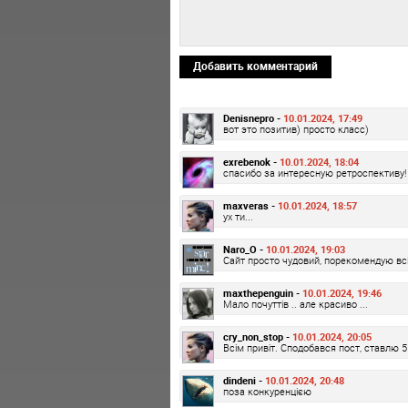
Добавить комментарий
Denisnepro -
10.01.2024, 17:49
вот это позитив) просто класс)
exrebenok -
10.01.2024, 18:04
спасибо за интересную ретроспективу!
maxveras -
10.01.2024, 18:57
ух ти...
Naro_O -
10.01.2024, 19:03
Сайт просто чудовий, порекомендую вс
maxthepenguin -
10.01.2024, 19:46
Мало почуттів .. але красиво ...
cry_non_stop -
10.01.2024, 20:05
Всім привіт. Сподобався пост, ставлю 5 
dindeni -
10.01.2024, 20:48
поза конкуренцією