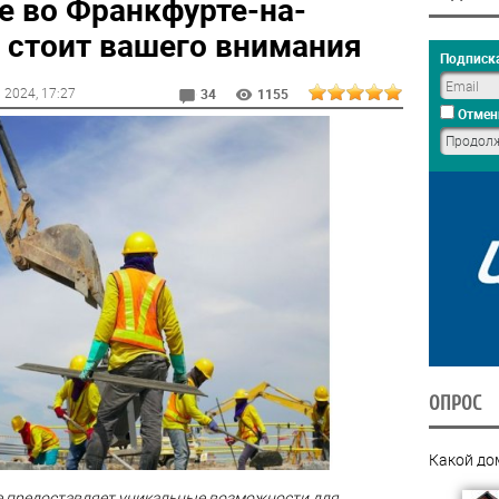
е во Франкфурте-на-
 стоит вашего внимания
Подписка
в 2024
, 17:27
34
1155
Отмен
ОПРОС
Какой до
е предоставляет уникальные возможности для