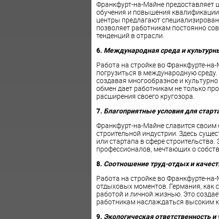
Франкфурт-на-Майне предоставляет 
обучения и повышения квалификации
центры предлагают специализирован
позволяет работникам постоянно сов
тенденций в отрасли.
6.
Международная среда и культурн
Работа на стройке во Франкфурте-на
погрузиться в международную среду. 
создавая многообразное и культурно
обмен дает работникам не только пр
расширения своего кругозора.
7.
Благоприятные условия для старт
Франкфурт-на-Майне славится своим 
строительной индустрии. Здесь сущес
или стартапа в сфере строительства
профессионалов, мечтающих о собст
8.
Соотношение труд-отдых и качест
Работа на стройке во Франкфурте-на
отдыховых моментов. Германия, как 
работой и личной жизнью. Это созда
работникам наслаждаться высоким к
9.
Экологическая ответственность и 