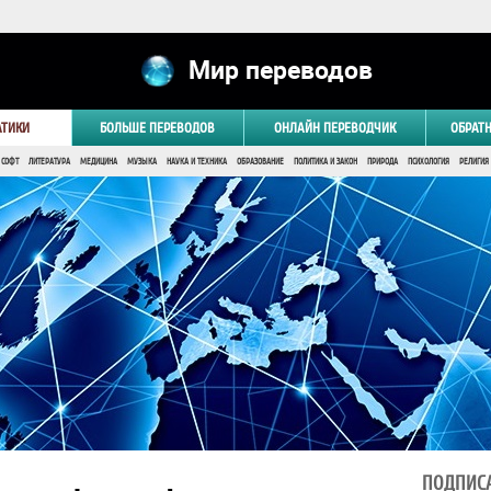
Мир переводов
АТИКИ
БОЛЬШЕ ПЕРЕВОДОВ
ОНЛАЙН ПЕРЕВОДЧИК
ОБРАТ
 СОФТ
ЛИТЕРАТУРА
МЕДИЦИНА
МУЗЫКА
НАУКА И ТЕХНИКА
ОБРАЗОВАНИЕ
ПОЛИТИКА И ЗАКОН
ПРИРОДА
ПСИХОЛОГИЯ
РЕЛИГИЯ
ПОДПИСА