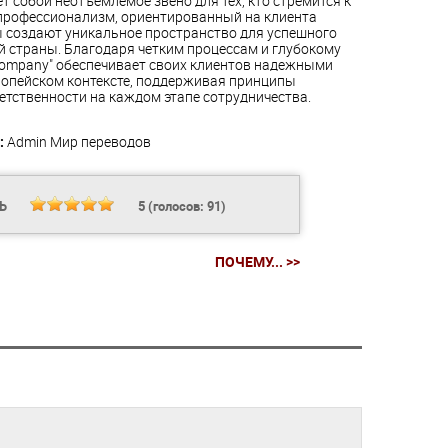
т собой неотъемлемое звено для тех, кто стремится к
 профессионализм, ориентированный на клиента
ы создают уникальное пространство для успешного
й страны. Благодаря четким процессам и глубокому
Company" обеспечивает своих клиентов надежными
ропейском контексте, поддерживая принципы
етственности на каждом этапе сотрудничества.
:
Admin
Мир переводов
ТЬ
5
(голосов:
91
)
ПОЧЕМУ... >>