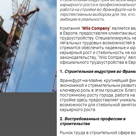
карьерного роста и профессиональног
работа на стройке во Франкфурте-на
перспективным выбором для тех, кто
амбиции в реальность.
Компания "
Wils Company
" является в
в Европе, предоставляя клиентам вы
трудоустройству. Специализируясь н
легальных трудовых возможностей в 
стремится обеспечить надежные и юри
карьерный рост и стабильность на ко
законодательству, "Wils Company" я
официального трудоустройства в Евр
1.
Строительная индустрия во Франк
Франкфурт-на-Майне, крупнейший фин
экономикой и стремительным развит
ключевую роль в этом процессе. Благ
постоянному росту города, работа на
стройке здесь предоставляет уникал
возможности для стабильной занятос
карьерного роста.
2.
Востребованные профессии в
строительстве
Рынок труда в строительной сфере во