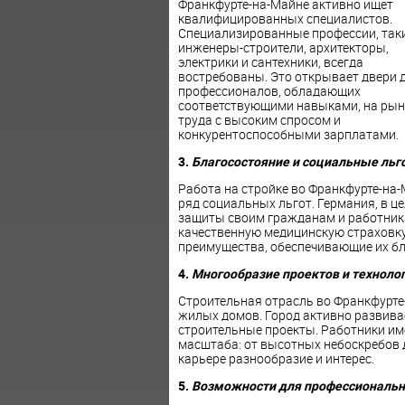
Франкфурте-на-Майне активно ищет
квалифицированных специалистов.
Специализированные профессии, таки
инженеры-строители, архитекторы,
электрики и сантехники, всегда
востребованы. Это открывает двери 
профессионалов, обладающих
соответствующими навыками, на рын
труда с высоким спросом и
конкурентоспособными зарплатами.
3.
Благосостояние и социальные льг
Работа на стройке во Франкфурте-на-
ряд социальных льгот. Германия, в ц
защиты своим гражданам и работника
качественную медицинскую страховку
преимущества, обеспечивающие их бл
4.
Многообразие проектов и техноло
Строительная отрасль во Франкфурте
жилых домов. Город активно развива
строительные проекты. Работники им
масштаба: от высотных небоскребов д
карьере разнообразие и интерес.
5.
Возможности для профессиональн