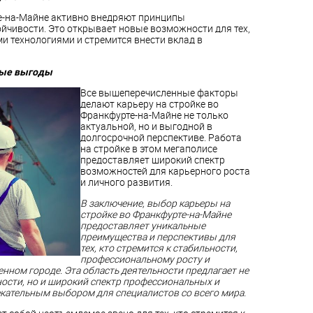
е-на-Майне активно внедряют принципы
ойчивости. Это открывает новые возможности для тех,
ми технологиями и стремится внести вклад в
ные выгоды
Все вышеперечисленные факторы
делают карьеру на стройке во
Франкфурте-на-Майне не только
актуальной, но и выгодной в
долгосрочной перспективе. Работа
на стройке в этом мегаполисе
предоставляет широкий спектр
возможностей для карьерного роста
и личного развития.
В заключение, выбор карьеры на
стройке во Франкфурте-на-Майне
предоставляет уникальные
преимущества и перспективы для
тех, кто стремится к стабильности,
профессиональному росту и
нном городе. Эта область деятельности предлагает не
сти, но и широкий спектр профессиональных и
кательным выбором для специалистов со всего мира.