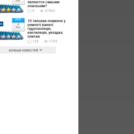
Авг
являются самыми
опасными?
0
27463
2026
10 типових помилок у
во
ремонті ванної:
4
Янв
гідроізоляція,
вентиляція, укладка
плитки
128
1794
БОЛЬШЕ НОВОСТЕЙ