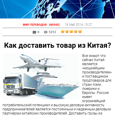
:
16 Май 2014
, 15:27
МИР ПЕРЕВОДОВ
БИЗНЕС
0
5313
Как доставить товар из Китая?
Все знают что
сейчас Китай
является
«мощнейшим
производителем»
и поставщиком
продтоваров для
стран Азии,
Америки и
Европы. Россия
имеет
огромнейший
потребительский потенциал и высокую деловую активность
предпринимателей является постоянным и надежным деловым
партнером китайских производителей. Доставить грузы из