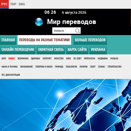
РУС
УКР
ENG
06:26
6 августа 2026
Мир переводов
ГЛАВНАЯ
ПЕРЕВОДЫ НА РАЗНЫЕ ТЕМАТИКИ
БОЛЬШЕ ПЕРЕВОДОВ
ОНЛАЙН ПЕРЕВОДЧИК
ОБРАТНАЯ СВЯЗЬ
КАРТА САЙТА
РЕКЛАМА
АВТО
БИЗНЕС
ЭКОНОМИКА
ЗДОРОВЬЕ
ИНТЕРНЕТ
ИСКУССТВО
КИНО
ПК, СОФТ
ЛИТЕРАТУРА
МЕДИЦИНА
МУЗЫКА
НАУКА И ТЕХНИКА
ОБРАЗОВАНИЕ
ПОЛИТИКА И ЗАКОН
ПРИРОДА
ПСИХОЛОГИЯ
РЕЛИГИЯ
СПОРТ
СТРАНЫ
СТРОИТЕЛЬСТВО
ТЕХ. ДОКУМЕНТАЦИЯ