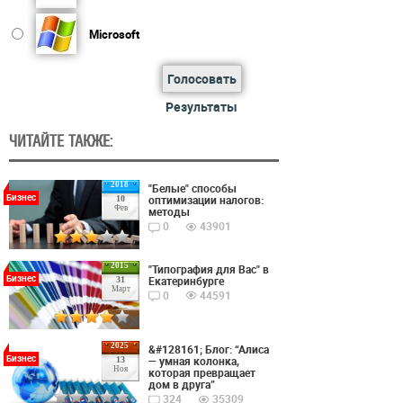
Microsoft
Голосовать
Результаты
ЧИТАЙТЕ ТАКЖЕ:
2018
"Белые" способы
Бизнес
оптимизации налогов:
10
Фев
методы
0
43901
2015
"Типография для Вас" в
Бизнес
Екатеринбурге
31
Март
0
44591
2025
&#128161; Блог: “Алиса
Бизнес
— умная колонка,
13
Ноя
которая превращает
дом в друга”
324
35309