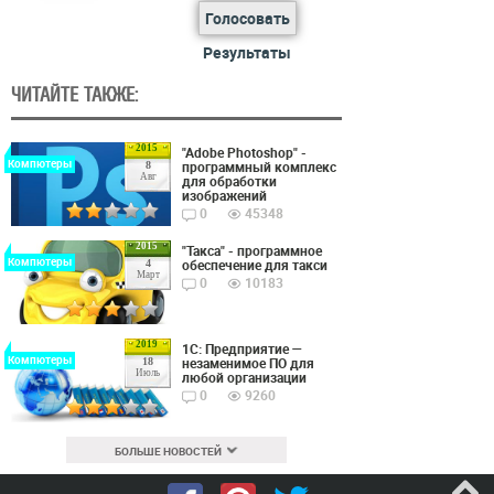
Голосовать
Результаты
ЧИТАЙТЕ ТАКЖЕ:
2015
"Adobe Photoshop" -
Компютеры
программный комплекс
8
Авг
для обработки
изображений
0
45348
2015
"Такса" - программное
Компютеры
обеспечение для такси
4
Март
0
10183
2019
1С: Предприятие —
Компютеры
незаменимое ПО для
18
Июль
любой организации
0
9260
БОЛЬШЕ НОВОСТЕЙ