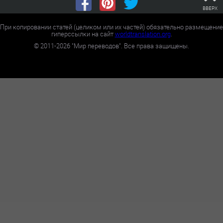
ВВЕРХ
При копировании статей (целиком или их частей) обязательно размещение
гиперссылки на сайт
worldtranslation.org
.
©
2011-2026
"Мир переводов". Все права защищены.