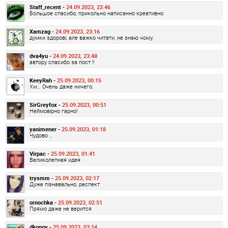
Staff_recent -
24.09.2023, 22:46
Большое спасибо, прикольно написанно креативно
Xamzag -
24.09.2023, 23:16
думки здорові, але важко читати, не знаю чому.
dva4yu -
24.09.2023, 23:48
автору спасибо за пост !!
KeeyRah -
25.09.2023, 00:15
Хм… Очень даже ничего.
SirGreyfox -
25.09.2023, 00:51
Неймовірно гарно!
yanimener -
25.09.2023, 01:18
Чудово ..
Virpac -
25.09.2023, 01:41
Великолепная идея
trysmm -
25.09.2023, 02:17
Дуже пізнавально, респект
ornochka -
25.09.2023, 02:51
Прямо даже не верится
dkonov -
25.09.2023, 03:14