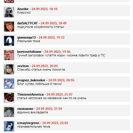
Aisedor -
24.09.2023, 18:10
Классно!
datSALTYCAT -
24.09.2023, 18:49
подкупила искренность статьи
qawasaqa13 -
24.09.2023, 19:12
Реальная тема
beetrootfollower -
24.09.2023, 19:56
Гучний заголовок і стаття норм - можна ловити траф з ПС
osvleon -
24.09.2023, 20:03
Спасибо, статья очень помогла.
prognoz_bukmeker -
24.09.2023, 20:55
Блог супер, побільше б таких!
ThisisnotAmerica -
24.09.2023, 21:07
статья неплохая но название как-то не очень
oaoaoaoao -
24.09.2023, 21:59
відмінно викладаєте
izmaylovgreen -
24.09.2023, 22:02
познавательная тема