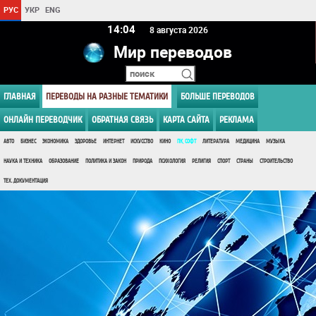
РУС
УКР
ENG
14 04
8 августа 2026
Мир переводов
ГЛАВНАЯ
ПЕРЕВОДЫ НА РАЗНЫЕ ТЕМАТИКИ
БОЛЬШЕ ПЕРЕВОДОВ
ОНЛАЙН ПЕРЕВОДЧИК
ОБРАТНАЯ СВЯЗЬ
КАРТА САЙТА
РЕКЛАМА
АВТО
БИЗНЕС
ЭКОНОМИКА
ЗДОРОВЬЕ
ИНТЕРНЕТ
ИСКУССТВО
КИНО
ПК, СОФТ
ЛИТЕРАТУРА
МЕДИЦИНА
МУЗЫКА
НАУКА И ТЕХНИКА
ОБРАЗОВАНИЕ
ПОЛИТИКА И ЗАКОН
ПРИРОДА
ПСИХОЛОГИЯ
РЕЛИГИЯ
СПОРТ
СТРАНЫ
СТРОИТЕЛЬСТВО
ТЕХ. ДОКУМЕНТАЦИЯ