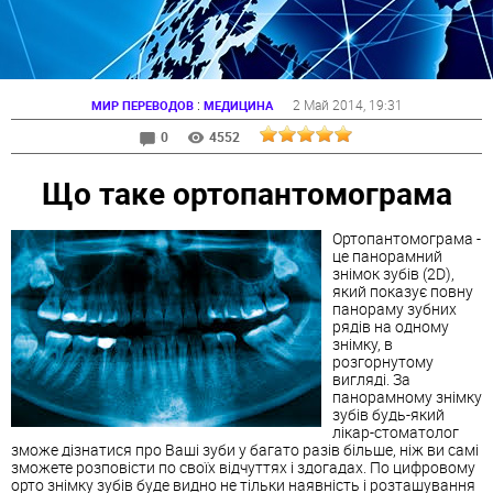
:
2 Май 2014
, 19:31
МИР ПЕРЕВОДОВ
МЕДИЦИНА
0
4552
Що таке ортопантомограма
Ортопантомограма -
це панорамний
знімок зубів (2D),
який показує повну
панораму зубних
рядів на одному
знімку, в
розгорнутому
вигляді. За
панорамному знімку
зубів будь-який
лікар-стоматолог
зможе дізнатися про Ваші зуби у багато разів більше, ніж ви самі
зможете розповісти по своїх відчуттях і здогадах. По цифровому
орто знімку зубів буде видно не тільки наявність і розташування