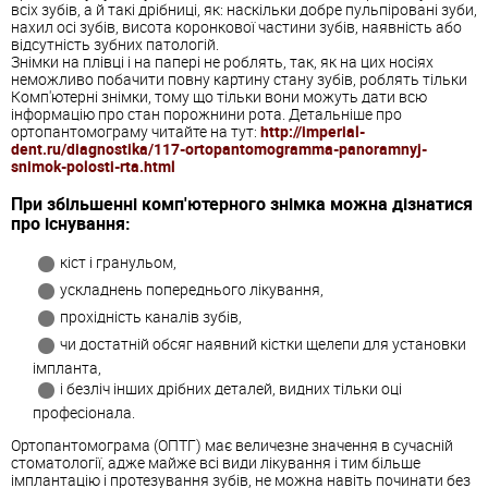
всіх зубів, а й такі дрібниці, як: наскільки добре пульпіровані зуби,
нахил осі зубів, висота коронкової частини зубів, наявність або
відсутність зубних патологій.
Знімки на плівці і на папері не роблять, так, як на цих носіях
неможливо побачити повну картину стану зубів, роблять тільки
Комп'ютерні знімки, тому що тільки вони можуть дати всю
інформацію про стан порожнини рота. Детальніше про
ортопантомограму читайте на тут:
http://imperial-
dent.ru/diagnostika/117-ortopantomogramma-panoramnyj-
snimok-polosti-rta.html
При збільшенні комп'ютерного знімка можна дізнатися
про існування:
кіст і гранульом,
ускладнень попереднього лікування,
прохідність каналів зубів,
чи достатній обсяг наявний кістки щелепи для установки
імпланта,
і безліч інших дрібних деталей, видних тільки оці
професіонала.
Ортопантомограма (ОПТГ) має величезне значення в сучасній
стоматології, адже майже всі види лікування і тим більше
імплантацію і протезування зубів, не можна навіть починати без