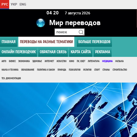
РУС
УКР
ENG
04 20
7 августа 2026
Мир переводов
ГЛАВНАЯ
ПЕРЕВОДЫ НА РАЗНЫЕ ТЕМАТИКИ
БОЛЬШЕ ПЕРЕВОДОВ
ОНЛАЙН ПЕРЕВОДЧИК
ОБРАТНАЯ СВЯЗЬ
КАРТА САЙТА
РЕКЛАМА
АВТО
БИЗНЕС
ЭКОНОМИКА
ЗДОРОВЬЕ
ИНТЕРНЕТ
ИСКУССТВО
КИНО
ПК, СОФТ
ЛИТЕРАТУРА
МЕДИЦИНА
МУЗЫКА
НАУКА И ТЕХНИКА
ОБРАЗОВАНИЕ
ПОЛИТИКА И ЗАКОН
ПРИРОДА
ПСИХОЛОГИЯ
РЕЛИГИЯ
СПОРТ
СТРАНЫ
СТРОИТЕЛЬСТВО
ТЕХ. ДОКУМЕНТАЦИЯ