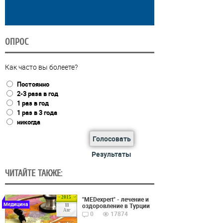
ОПРОС
Как часто вы болеете?
Постоянно
2-3 раза в год
1 раз в год
1 раз в 3 года
никогда
Голосовать
Результаты
ЧИТАЙТЕ ТАКЖЕ:
2015
"MEDexpert" - лечение и
Медицина
оздоровление в Турции
11
Авг
0
17874