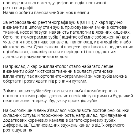
проведення цього методу цифрового діагностичної
рентгенографії.
Навіщо робити панорамний знімок щелепи
За інтраоральної рентгенографії зубів (ОПТГ), лікаря зручно
визначити в цілому стан зубів, приховування зміни в кістковій
тканині, носові пазухи, наявність паталогии в ясенних кишенях.
Орто- пантомограмма зубів (надчітке об'ємне зображення) дає
уявлення про вогнища запалень, наприклад, у вигляді кісти або
кістогранулем. Деякі запальні процеси протікають в недосяжних
оці областях, локалізуються в періодонті і не піддаються
діагностиці візуальним оглядом .
Наприклад, лікарю- імплантолог стало набагато легше
визначити обсяг кісткової тканини в області установки
імплантату, так як ортопантомограммний знімок зубів можна
обертати і розглядати під різними кутами.
Знімок ваших зубів зберігається в пам'яті комп'ютерного
ортопантотомографа і дозволяє спеціалісту отримати будь-який
перетин зони інтересу і будь-яку проекцію зубів.
На сьогоднішній день з'явилася можливість достовірної оцінки
складних ситуацій порожнини рота, наприклад, при лікуванні
додаткових кореневих каналів в багатокореневих зубах,
диференціації щілиновидних звужень каналів від їх окремого
розташування.