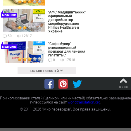
2021
"АФС Медицинтехник" —
Медицина
официальный
14
Июнь
дистрибьютор
медоборудования
Philips Healthcare в
Украине
50
12817
2018
"Софосбувир" -
Медицина
революционный
12
Янв
препарат для лечения
гепатита С
0
17518
БОЛЬШЕ НОВОСТЕЙ
ВВЕРХ
При копировании статей (целиком или их частей) обязательно размещение
гиперссылки на сайт
worldtranslation.org
.
©
2011-2026
"Мир переводов". Все права защищены.