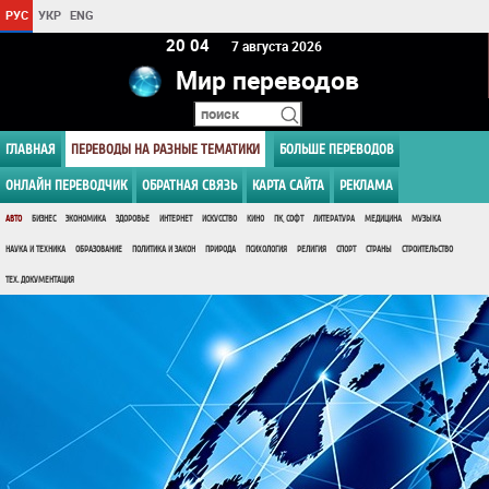
РУС
УКР
ENG
20:04
7 августа 2026
Мир переводов
ГЛАВНАЯ
ПЕРЕВОДЫ НА РАЗНЫЕ ТЕМАТИКИ
БОЛЬШЕ ПЕРЕВОДОВ
ОНЛАЙН ПЕРЕВОДЧИК
ОБРАТНАЯ СВЯЗЬ
КАРТА САЙТА
РЕКЛАМА
АВТО
БИЗНЕС
ЭКОНОМИКА
ЗДОРОВЬЕ
ИНТЕРНЕТ
ИСКУССТВО
КИНО
ПК, СОФТ
ЛИТЕРАТУРА
МЕДИЦИНА
МУЗЫКА
НАУКА И ТЕХНИКА
ОБРАЗОВАНИЕ
ПОЛИТИКА И ЗАКОН
ПРИРОДА
ПСИХОЛОГИЯ
РЕЛИГИЯ
СПОРТ
СТРАНЫ
СТРОИТЕЛЬСТВО
ТЕХ. ДОКУМЕНТАЦИЯ