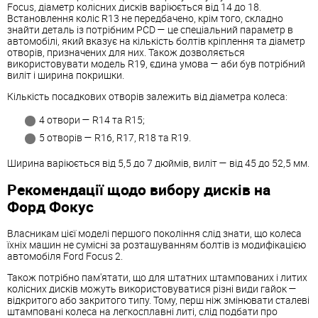
Focus, діаметр колісних дисків варіюється від 14 до 18.
Встановлення коліс R13 не передбачено, крім того, складно
знайти деталь із потрібним PCD — це спеціальний параметр в
автомобілі, який вказує на кількість болтів кріплення та діаметр
отворів, призначених для них. Також дозволяється
використовувати модель R19, єдина умова — аби був потрібний
виліт і ширина покришки.
Кількість посадкових отворів залежить від діаметра колеса:
4 отвори — R14 та R15;
5 отворів — R16, R17, R18 та R19.
Ширина варіюється від 5,5 до 7 дюймів, виліт — від 45 до 52,5 мм.
Рекомендації щодо вибору дисків на
Форд Фокус
Власникам цієї моделі першого покоління слід знати, що колеса
їхніх машин не сумісні за розташуванням болтів із модифікацією
автомобіля Ford Focus 2.
Також потрібно пам'ятати, що для штатних штампованих і литих
колісних дисків можуть використовуватися різні види гайок —
відкритого або закритого типу. Тому, перш ніж змінювати сталеві
штамповані колеса на легкосплавні литі, слід подбати про