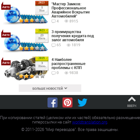
2023
"Мастер Замков:
Авто
Профессиональное
1
Ноя
Аварийное Вскрытие
Автомобилей"
4
8915
2023
3 преимущества
Авто
получения кредита под
23
Июль
залог автомобиля
65
1819
2019
4 Наиболее
Авто
распространенные
3
Июнь
проблемы с КПП
0
9838
БОЛЬШЕ НОВОСТЕЙ
ВВЕРХ
При копировании статей (целиком или их частей) обязательно размещение
гиперссылки на сайт
worldtranslation.org
.
©
2011-2026
"Мир переводов". Все права защищены.