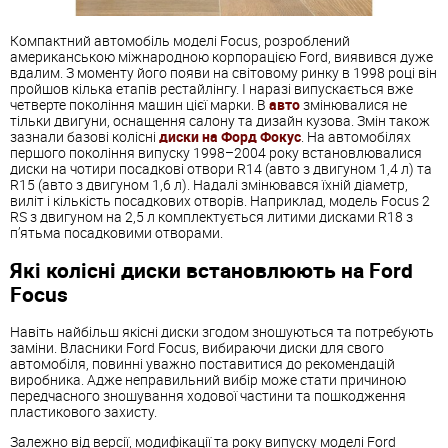
Компактний автомобіль моделі Focus, розроблений
американською міжнародною корпорацією Ford, виявився дуже
вдалим. З моменту його появи на світовому ринку в 1998 році він
пройшов кілька етапів рестайлінгу. І наразі випускається вже
четверте покоління машин цієї марки. В
авто
змінювалися не
тільки двигуни, оснащення салону та дизайн кузова. Змін також
зазнали базові колісні
диски на Форд Фокус
. На автомобілях
першого покоління випуску 1998–2004 року встановлювалися
диски на чотири посадкові отвори R14 (авто з двигуном 1,4 л) та
R15 (авто з двигуном 1,6 л). Надалі змінювався їхній діаметр,
виліт і кількість посадкових отворів. Наприклад, модель Focus 2
RS з двигуном на 2,5 л комплектується литими дисками R18 з
п’ятьма посадковими отворами.
Які колісні диски встановлюють на Ford
Focus
Навіть найбільш якісні диски згодом зношуються та потребують
заміни. Власники Ford Focus, вибираючи диски для свого
автомобіля, повинні уважно поставитися до рекомендацій
виробника. Адже неправильний вибір може стати причиною
передчасного зношування ходової частини та пошкодження
пластикового захисту.
Залежно від версії, модифікації та року випуску моделі Ford