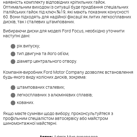
наявність комплекту відповідних кріпильних гайок.
Оптимальним виходом із ситуації буде придбання спеціальних
італійських гайок під ключ №19, які мають показник конусності
60. Вони підходять для надійної фіксації як литих легкосплавних
дисків, так і сталевих штампованих.
Вибираючи диски для моделі Ford Focus, необхідно уточнити
наступні дані:
рік випуску;
тип двигуна та його об'єм;
діаметр центрального отвору.
Компанія-виробник Ford Motor Company дозволяє встановлення
будь-якого виду колісних дисків, зокрема:
штампованих сталевих;
легкосплавних з алюмінієвих сплавів;
кованих.
Якщо маєте сумніви щодо вибору, проконсультуйтеся з
профільним спеціалістом автосервісу або майстром
шиномонтажної майстерні.
Автор:
Admin
Мир переводов