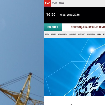
РУС
УКР
ENG
16 56
6 августа 2026
ГЛАВНАЯ
ПЕРЕВОДЫ НА РАЗНЫЕ ТЕМ
АВТО
БИЗНЕС
ЭКОНОМИКА
ЗДОРОВЬЕ
ИНТЕРНЕТ
ИСКУССТВО
КИНО
ПК,