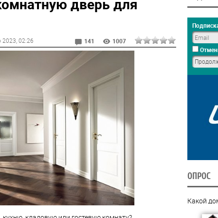
омнатную дверь для
Подписка
р 2023
, 02:26
141
1007
Отмен
ОПРОС
Какой до
 кухню, кладовую или гостевую комнату?