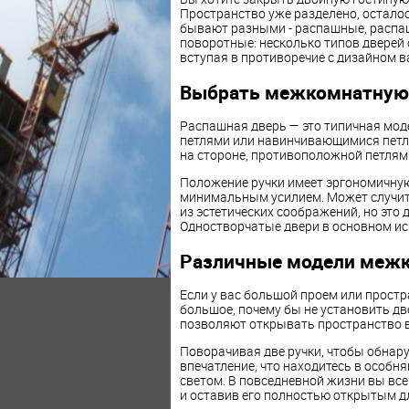
Пространство уже разделено, осталос
бывают разными - распашные, распа
поворотные: несколько типов дверей
вступая в противоречие с дизайном в
Выбрать межкомнатную
Распашная дверь — это типичная моде
петлями или навинчивающимися петля
на стороне, противоположной петлям
Положение ручки имеет эргономичну
минимальным усилием. Может случитьс
из эстетических соображений, но это 
Одностворчатые двери в основном исп
Различные модели межк
Если у вас большой проем или простр
большое, почему бы не установить д
позволяют открывать пространство 
Поворачивая две ручки, чтобы обнар
впечатление, что находитесь в особня
светом. В повседневной жизни вы все
и оставив его полностью открытым д