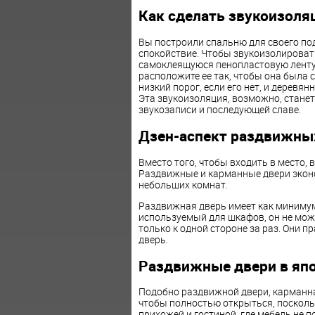
Как сделать звукоизол
Вы построили спальню для своего под
спокойствие. Чтобы звукоизолировать
самоклеящуюся пенопластовую ленту 
расположите ее так, чтобы она была 
низкий порог, если его нет, и деревян
Эта звукоизоляция, возможно, станет
звукозаписи и последующей славе.
Дзен-аспект раздвижны
Вместо того, чтобы входить в место,
Раздвижные и карманные двери эконо
небольших комнат.
Раздвижная дверь имеет как минимум
используемый для шкафов, он не може
только к одной стороне за раз. Они п
дверь.
Раздвижные двери в яп
Подобно раздвижной двери, карманна
чтобы полностью открыться, посколь
прихожей и гостиной, где мебель не 