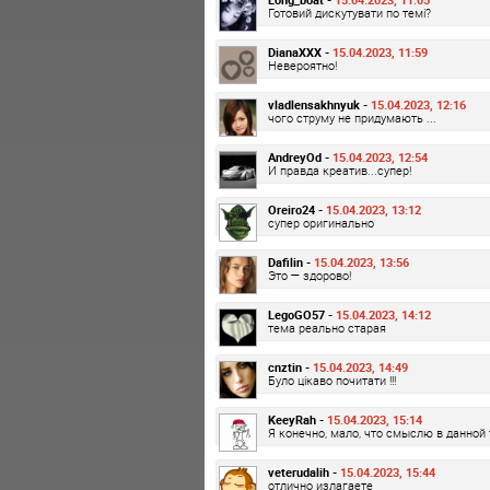
Готовий дискутувати по темі?
DianaXXX -
15.04.2023, 11:59
Невероятно!
vladlensakhnyuk -
15.04.2023, 12:16
чого струму не придумають ...
AndreyOd -
15.04.2023, 12:54
И правда креатив...супер!
Oreiro24 -
15.04.2023, 13:12
супер оригинально
Dafilin -
15.04.2023, 13:56
Это — здорово!
LegoGO57 -
15.04.2023, 14:12
тема реально старая
cnztin -
15.04.2023, 14:49
Було цікаво почитати !!!
KeeyRah -
15.04.2023, 15:14
Я конечно, мало, что смыслю в данной 
veterudalih -
15.04.2023, 15:44
отлично излагаете