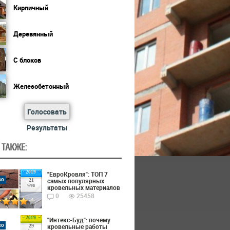
Кирпичный
Деревянный
С блоков
Железобетонный
Голосовать
Результаты
 ТАКЖЕ:
2019
"ЕвроКровля": ТОП 7
во
самых популярных
21
Фев
кровельных материалов
0
25458
2019
"Интекс-Буд": почему
во
кровельные работы
29