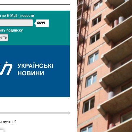
 по E-Mail - новости
4699
ить подписку
м лучше?