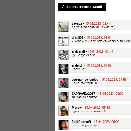
Добавить комментарий
yayagz -
15.04.2023, 02:44
Хе-хе, мой первый коммент :)
phcr809 -
15.04.2023, 03:01
Я конечно, мало, что смыслю в данной 
andyandi -
15.04.2023, 03:44
ну що тут скажеш ...
anderdn -
15.04.2023, 04:08
Классно!
usernames_ended -
15.04.2023, 04:56
Каменти жгут! :-D
ZAPRAVKA2017 -
15.04.2023, 05:00
Дякую за статтю
Msrew -
15.04.2023, 05:53
Було цікаво почитати !!!
RicKGrooveR -
15.04.2023, 06:03
вне конкуренции