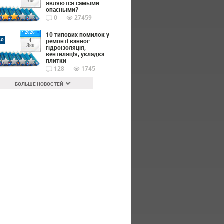
Авг
являются самыми
опасными?
0
27459
2026
10 типових помилок у
во
ремонті ванної:
4
Янв
гідроізоляція,
вентиляція, укладка
плитки
128
1745
БОЛЬШЕ НОВОСТЕЙ