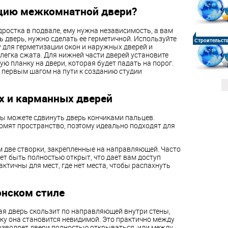
яцию межкомнатной двери?
ростка в подвале, ему нужна независимость, а вам
 дверь, нужно сделать ее герметичной. Используйте
Строительст
для герметизации окон и наружных дверей и
слегка сжата. Для нижней части дверей установите
ную планку на двери, которая будет падать на порог.
 первым шагом на пути к созданию студии
х и карманных дверей
 вы можете сдвинуть дверь кончиками пальцев.
мят пространство, поэтому идеально подходят для
 две створки, закрепленные на направляющей. Часто
т быть полностью открыт, что дает вам доступ
рактичны для мест, где нет места, чтобы распахнуть
онском стиле
я дверь скользит по направляющей внутри стены,
ку она становится невидимой. Это практично между
позволяет двери полностью открываться, или между