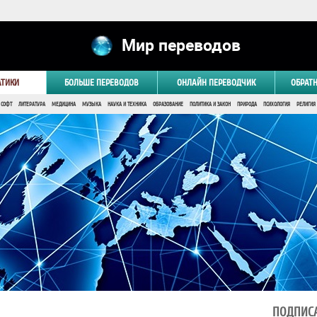
Мир переводов
АТИКИ
БОЛЬШЕ ПЕРЕВОДОВ
ОНЛАЙН ПЕРЕВОДЧИК
ОБРАТ
 СОФТ
ЛИТЕРАТУРА
МЕДИЦИНА
МУЗЫКА
НАУКА И ТЕХНИКА
ОБРАЗОВАНИЕ
ПОЛИТИКА И ЗАКОН
ПРИРОДА
ПСИХОЛОГИЯ
РЕЛИГИЯ
ПОДПИСА