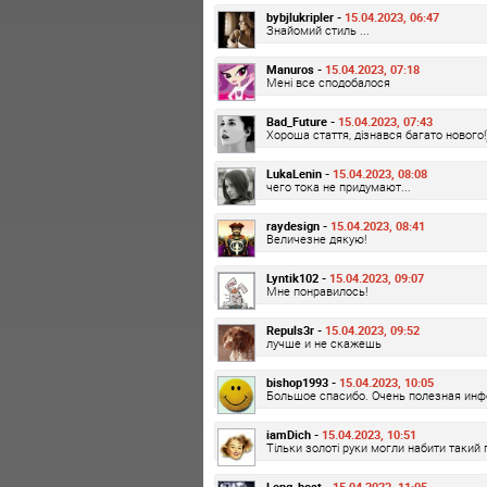
bybjlukripler -
15.04.2023, 06:47
Знайомий стиль ...
Manuros -
15.04.2023, 07:18
Мені все сподобалося
Bad_Future -
15.04.2023, 07:43
Хороша стаття, дізнався багато нового!
LukaLenin -
15.04.2023, 08:08
чего тока не придумают...
raydesign -
15.04.2023, 08:41
Величезне дякую!
Lyntik102 -
15.04.2023, 09:07
Мне понравилось!
Repuls3r -
15.04.2023, 09:52
лучше и не скажешь
bishop1993 -
15.04.2023, 10:05
Большое спасибо. Очень полезная ин
iamDich -
15.04.2023, 10:51
Тільки золоті руки могли набити такий
Long_boat -
15.04.2023, 11:05