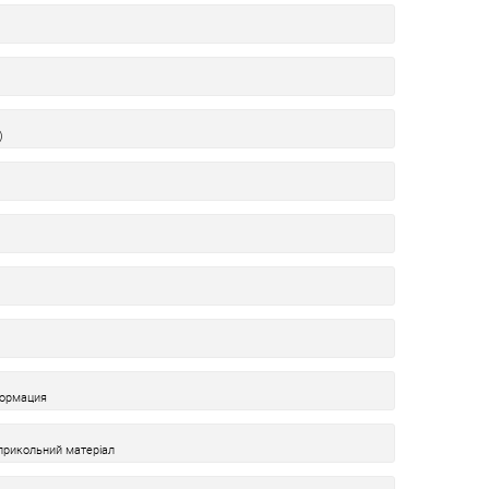
)
формация
 прикольний матеріал