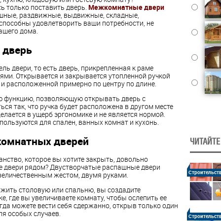
ь только поставить дверь.
Межкомнатные двери
шные, раздвижные, выдвижные, складные,
 способны удовлетворить ваши потребности, не
ашего дома.
 дверь
ль двери, то есть дверь, прикрепленная к раме
ми. Открывается и закрывается утопленной ручкой
 и расположенной примерно по центру по длине.
ю функцию, позволяющую открывать дверь с
я так, что ручка будет расположена в другом месте
делается в ущерб эргономике и не является нормой.
ользуются для спален, ванных комнат и кухонь.
омнатных дверей
ЧИТАЙТЕ
анство, которое вы хотите закрыть, довольно
ве двери рядом? Двустворчатые распашные двери
Строительст
величественным жестом, двумя руками.
ужить столовую или спальню, вы создадите
ке, где вы увеличиваете комнату, чтобы ослепить ее
гда можете вести себя сдержанно, открыв только один
ля особых случаев.
Строительст