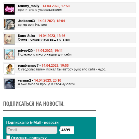
tommy_molly -
14.04.2023, 17:58
прочитала с удовольствием
Jackson63 -
14.04.2023, 18:04
супер оригінально
Daun_Suka -
14.04.2023, 18:46
Очень понравилась ваша статья
privet420 -
14.04.2023, 19:11
Полезного много нашла для себя
ronabramov7 -
14.04.2023, 19:55
С уводольствием пожал бы автору руку, его сайт - чудо.
varmar2 -
14.04.2023, 20:10
я вже писала про це в своєму блозі
ПОДПИСАТЬСЯ НА НОВОСТИ:
Подписка по E-Mail - новости
4699
Отменить подписку