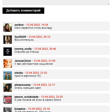
Добавить комментарий
smikov -
13.04.2023, 19:54
Мені нарвится стиль викладу
SysRQ09 -
13.04.2023, 20:12
Восхитительно..
tommy_molly -
13.04.2023, 20:46
Спасибо за статью
JeesusChrist -
13.04.2023, 21:09
У вас абстрактное мышление
shizka -
13.04.2023, 21:52
просто афигенно !!!!))
alwayssunny -
13.04.2023, 22:17
Очень хорошая идея
panzer_schokolade -
13.04.2023, 22:55
я уже писала об этом в своем блоге
kraqatos -
13.04.2023, 23:18
Дуже пізнавально. Дякуємо.