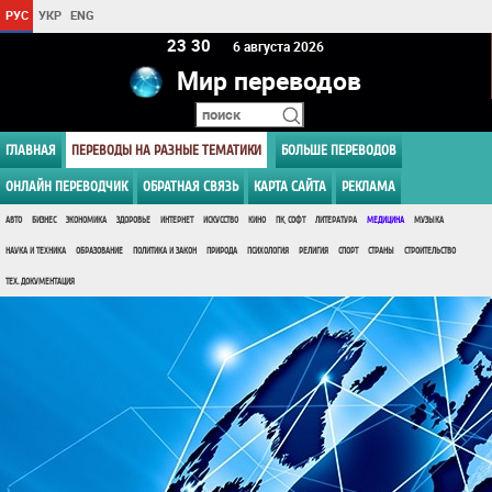
РУС
УКР
ENG
23:30
6 августа 2026
Мир переводов
ГЛАВНАЯ
ПЕРЕВОДЫ НА РАЗНЫЕ ТЕМАТИКИ
БОЛЬШЕ ПЕРЕВОДОВ
ОНЛАЙН ПЕРЕВОДЧИК
ОБРАТНАЯ СВЯЗЬ
КАРТА САЙТА
РЕКЛАМА
АВТО
БИЗНЕС
ЭКОНОМИКА
ЗДОРОВЬЕ
ИНТЕРНЕТ
ИСКУССТВО
КИНО
ПК, СОФТ
ЛИТЕРАТУРА
МЕДИЦИНА
МУЗЫКА
НАУКА И ТЕХНИКА
ОБРАЗОВАНИЕ
ПОЛИТИКА И ЗАКОН
ПРИРОДА
ПСИХОЛОГИЯ
РЕЛИГИЯ
СПОРТ
СТРАНЫ
СТРОИТЕЛЬСТВО
ТЕХ. ДОКУМЕНТАЦИЯ