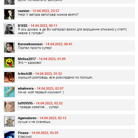
ruonion -
13.04.2023, 23:57
Help! У автора автограф можна взяти?
B1EEE -
14.04.2023, 00:11
Я ось думаю, а де Ви матеріал взяли для вирішення описаної у статті,
невже з голови?
Kuronekosensei -
14.04.2023, 00:41
Портал просто супер!
Melisa2017 -
14.04.2023, 01:09
Это — здорово!
Iv4nch3R -
14.04.2023, 01:52
хороший розповідь, все розкладено по полицях
whalevera -
14.04.2023, 02:07
Хе-хе, мой первый коммент :)
lol959595 -
14.04.2023, 02:52
І правда креатив ... супер!
Agamaloren -
14.04.2023, 03:13
лучше и не скажешь
Pisasa -
14.04.2023, 03:59
Классно!