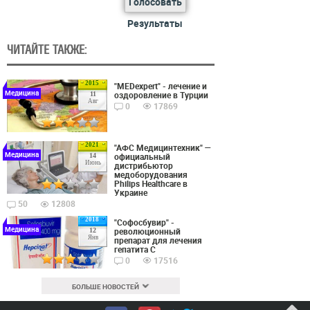
Голосовать
Результаты
ЧИТАЙТЕ ТАКЖЕ:
2015
"MEDexpert" - лечение и
Медицина
оздоровление в Турции
11
Авг
0
17869
2021
"АФС Медицинтехник" —
Медицина
официальный
14
Июнь
дистрибьютор
медоборудования
Philips Healthcare в
Украине
50
12808
2018
"Софосбувир" -
Медицина
революционный
12
Янв
препарат для лечения
гепатита С
0
17516
БОЛЬШЕ НОВОСТЕЙ