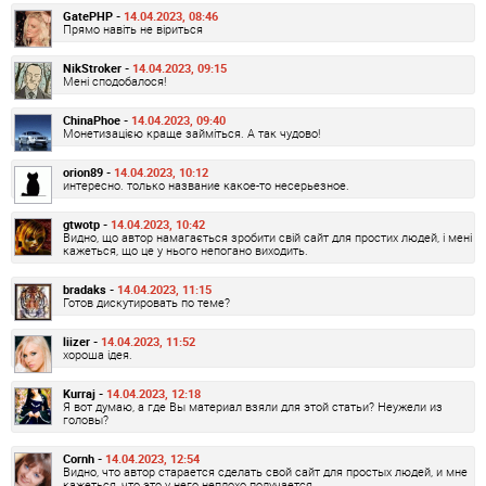
GatePHP -
14.04.2023, 08:46
Прямо навіть не віриться
NikStroker -
14.04.2023, 09:15
Мені сподобалося!
ChinaPhoe -
14.04.2023, 09:40
Монетизацією краще займіться. А так чудово!
orion89 -
14.04.2023, 10:12
интересно. только название какое-то несерьезное.
gtwotp -
14.04.2023, 10:42
Видно, що автор намагається зробити свій сайт для простих людей, і мені
кажеться, що це у нього непогано виходить.
bradaks -
14.04.2023, 11:15
Готов дискутировать по теме?
liizer -
14.04.2023, 11:52
хороша ідея.
Kurraj -
14.04.2023, 12:18
Я вот думаю, а где Вы материал взяли для этой статьи? Неужели из
головы?
Cornh -
14.04.2023, 12:54
Видно, что автор старается сделать свой сайт для простых людей, и мне
кажеться, что это у него неплохо получается.