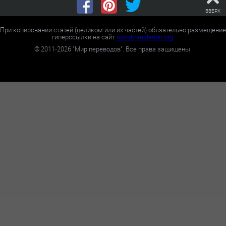
ВВЕРХ
При копировании статей (целиком или их частей) обязательно размещение
гиперссылки на сайт
worldtranslation.org
.
©
2011-2026
"Мир переводов". Все права защищены.