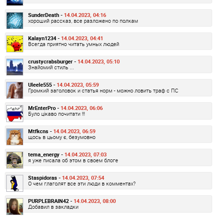
SunderDeath -
14.04.2023, 04:16
хороший рассказ, все разложено по полкам
Kalayn1234 -
14.04.2023, 04:41
Всегда приятно читать умных людей
crustycrabsburger -
14.04.2023, 05:10
Знайомий стиль ...
Uleele555 -
14.04.2023, 05:59
Громкий заголовок и статья норм - можно ловить траф с ПС
MrEnterPro -
14.04.2023, 06:06
Було цікаво почитати !!!
Mtfkcns -
14.04.2023, 06:59
щось в цьому є, безумовно
tema_energy -
14.04.2023, 07:03
я уже писала об этом в своем блоге
Staspidoras -
14.04.2023, 07:54
О чем глаголят все эти люди в комментах?
PURPLEBRAIN42 -
14.04.2023, 08:00
Добавил в закладки