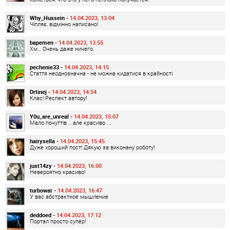
Why_Hussein -
14.04.2023, 13:04
Чіпляє, відмінно написано!
bapemen -
14.04.2023, 13:55
Хм… Очень даже ничего.
pechenie33 -
14.04.2023, 14:15
Стаття неоднозначна - не можна кидатися в крайності.
Drtinej -
14.04.2023, 14:54
Клас! Респект автору!
Y0u_are_unreal -
14.04.2023, 15:07
Мало почуттів .. але красиво ...
hairysella -
14.04.2023, 15:45
Дуже хороший пост! Дякую за виконану роботу!
just14zy -
14.04.2023, 16:00
Невероятно красиво!
turbowar -
14.04.2023, 16:47
У вас абстрактное мышление
deddoed -
14.04.2023, 17:12
Портал просто супер!