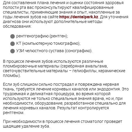
Для составления плана лечения и оценки состояния здоровья
полости рта вас проконсультируют квалифицированные
специалисты, применяющие знания и опыт, накопленные за
годы лечения зубов на сайте
https://dentalpark.kz
. Для уточнения
диагноза они используют дополнительные методы
обследования:
рентгенографию (рентген);
КТ (компьютерную томографию);
УЗИ челюстного сустава (сонографию).
В процессе лечения зубов используются различные
пломбировочные материалы (серебряная амальгама,
светочувствительные материалы – гелиофиллы, керамические
пломбы).
Если зуб слишком сильно пострадал и повреждена нервная
ткань, требуется лечение корневых каналов или эндодонтия. Это
трудоемкая и деликатная процедура, во время которой
используются не только специальные знания врача, но и, при
необходимости, оборудование, разработанное специально для
лечения корневых каналов. Результат контролируется
рентгеном.
При необходимости в процессе лечения стоматолог проведет
щадящее удаление зуба.