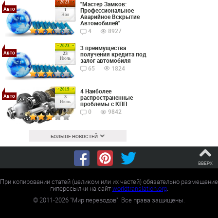
2023
"Мастер Замков:
Авто
Профессиональное
1
Ноя
Аварийное Вскрытие
Автомобилей"
4
8927
2023
3 преимущества
Авто
получения кредита под
23
Июль
залог автомобиля
65
1824
2019
4 Наиболее
Авто
распространенные
3
Июнь
проблемы с КПП
0
9842
БОЛЬШЕ НОВОСТЕЙ
ВВЕРХ
При копировании статей (целиком или их частей) обязательно размещение
гиперссылки на сайт
worldtranslation.org
.
©
2011-2026
"Мир переводов". Все права защищены.