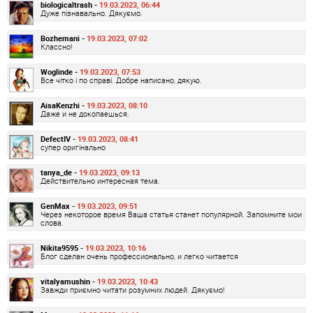
biologicaltrash -
19.03.2023, 06:44
Дуже пізнавально. Дякуємо.
Bozhemani -
19.03.2023, 07:02
Классно!
Woglinde -
19.03.2023, 07:53
Все чітко і по справі. Добре написано, дякую.
AisaKenzhi -
19.03.2023, 08:10
Даже и не докопаешься.
DefectIV -
19.03.2023, 08:41
супер оригінально
tanya_de -
19.03.2023, 09:13
Действительно интересная тема.
GenMax -
19.03.2023, 09:51
Через некоторое время Ваша статья станет популярной. Запомните мои
слова.
Nikita9595 -
19.03.2023, 10:16
Блог сделан очень профессионально, и легко читается
vitalyamushin -
19.03.2023, 10:43
Завжди приємно читати розумних людей. Дякуємо!