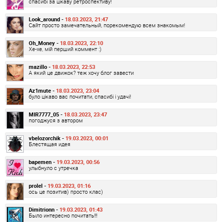
спасибі за цікаву ретроспективу!
Look_around -
18.03.2023, 21:47
Сайт просто замечательный, порекомендую всем знакомым!
Oh_Money -
18.03.2023, 22:10
Хе-хе, мій перший коммент :)
mazillo -
18.03.2023, 22:53
А який це движок? теж хочу блог завести
Az1mute -
18.03.2023, 23:04
було цікаво вас почитати, спасибі і удачі!
MIR7777_05 -
18.03.2023, 23:47
погоджуся з автором
vbelozorchik -
19.03.2023, 00:01
Блестящая идея
bapemen -
19.03.2023, 00:56
улыбнуло с утречка
prolel -
19.03.2023, 01:16
ось це позитив) просто клас)
Dimitrionn -
19.03.2023, 01:43
Было интересно почитать!!!