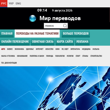
РУС
УКР
ENG
09 14
9 августа 2026
Мир переводов
ГЛАВНАЯ
ПЕРЕВОДЫ НА РАЗНЫЕ ТЕМАТИКИ
БОЛЬШЕ ПЕРЕВОДОВ
ОНЛАЙН ПЕРЕВОДЧИК
ОБРАТНАЯ СВЯЗЬ
КАРТА САЙТА
РЕКЛАМА
АВТО
БИЗНЕС
ЭКОНОМИКА
ЗДОРОВЬЕ
ИНТЕРНЕТ
ИСКУССТВО
КИНО
ПК, СОФТ
ЛИТЕРАТУРА
МЕДИЦИНА
МУЗЫКА
НАУКА И ТЕХНИКА
ОБРАЗОВАНИЕ
ПОЛИТИКА И ЗАКОН
ПРИРОДА
ПСИХОЛОГИЯ
РЕЛИГИЯ
СПОРТ
СТРАНЫ
СТРОИТЕЛЬСТВО
ТЕХ. ДОКУМЕНТАЦИЯ