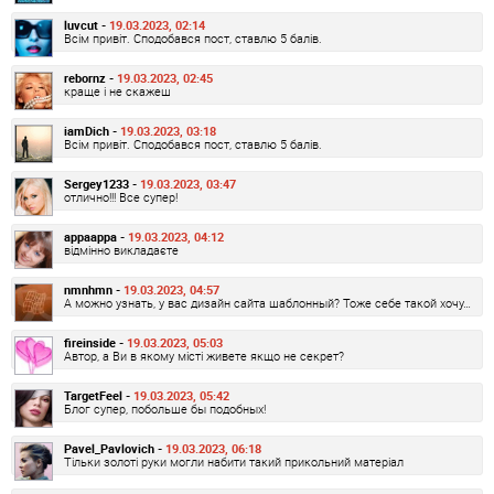
luvcut -
19.03.2023, 02:14
Всім привіт. Сподобався пост, ставлю 5 балів.
rebornz -
19.03.2023, 02:45
краще і не скажеш
iamDich -
19.03.2023, 03:18
Всім привіт. Сподобався пост, ставлю 5 балів.
Sergey1233 -
19.03.2023, 03:47
отлично!!! Все супер!
appaappa -
19.03.2023, 04:12
відмінно викладаєте
nmnhmn -
19.03.2023, 04:57
А можно узнать, у вас дизайн сайта шаблонный? Тоже себе такой хочу…
fireinside -
19.03.2023, 05:03
Автор, а Ви в якому місті живете якщо не секрет?
TargetFeel -
19.03.2023, 05:42
Блог супер, побольше бы подобных!
Pavel_Pavlovich -
19.03.2023, 06:18
Тільки золоті руки могли набити такий прикольний матеріал