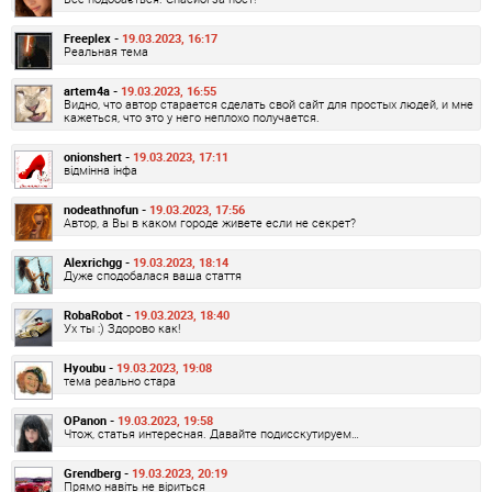
Freeplex -
19.03.2023, 16:17
Реальная тема
artem4a -
19.03.2023, 16:55
Видно, что автор старается сделать свой сайт для простых людей, и мне
кажеться, что это у него неплохо получается.
onionshert -
19.03.2023, 17:11
відмінна інфа
nodeathnofun -
19.03.2023, 17:56
Автор, а Вы в каком городе живете если не секрет?
Alexrichgg -
19.03.2023, 18:14
Дуже сподобалася ваша стаття
RobaRobot -
19.03.2023, 18:40
Ух ты :) Здорово как!
Hyoubu -
19.03.2023, 19:08
тема реально стара
OPanon -
19.03.2023, 19:58
Чтож, статья интересная. Давайте подисскутируем…
Grendberg -
19.03.2023, 20:19
Прямо навіть не віриться