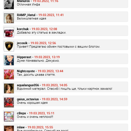
Manuros -
19.03.2023, 11:16
Отличная Инфа
RAMP_Hatul -
19.03.2023, 11:41
Великолепная идея
korchuk -
19.03.2023, 12:08
Добавлю эту статью в закладки.
jecosik -
19.03.2023, 12:56
Привет! Предлагаю обмен постовыми с вашим блогом.
Hipperast -
19.03.2023, 13:19
Дуже пізнавально. Дякуємо.
Nightcoyote -
19.03.2023, 13:44
Так, досить цікава стаття.
aqualangus056 -
19.03.2023, 14:05
Відмінний матеріал. Спасибі і пишіть ще, тільки картнок замало!
gaius_octavius -
19.03.2023, 14:59
Очень хорошая идея
cBepx -
19.03.2023, 15:11
Очень и очень неплохо!!!
inlaw -
19.03.2023, 15:55
Все подобається. Спасибі за пост!