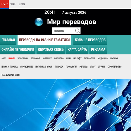
РУС
УКР
ENG
20 41
7 августа 2026
Мир переводов
ГЛАВНАЯ
ПЕРЕВОДЫ НА РАЗНЫЕ ТЕМАТИКИ
БОЛЬШЕ ПЕРЕВОДОВ
ОНЛАЙН ПЕРЕВОДЧИК
ОБРАТНАЯ СВЯЗЬ
КАРТА САЙТА
РЕКЛАМА
АВТО
БИЗНЕС
ЭКОНОМИКА
ЗДОРОВЬЕ
ИНТЕРНЕТ
ИСКУССТВО
КИНО
ПК, СОФТ
ЛИТЕРАТУРА
МЕДИЦИНА
МУЗЫКА
НАУКА И ТЕХНИКА
ОБРАЗОВАНИЕ
ПОЛИТИКА И ЗАКОН
ПРИРОДА
ПСИХОЛОГИЯ
РЕЛИГИЯ
СПОРТ
СТРАНЫ
СТРОИТЕЛЬСТВО
ТЕХ. ДОКУМЕНТАЦИЯ