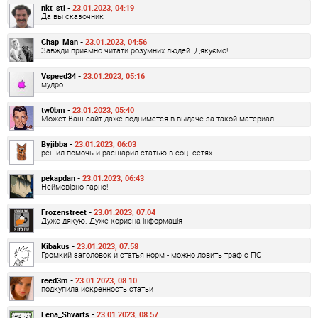
nkt_sti -
23.01.2023, 04:19
Да вы сказочник
Chap_Man -
23.01.2023, 04:56
Завжди приємно читати розумних людей. Дякуємо!
Vspeed34 -
23.01.2023, 05:16
мудро
tw0bm -
23.01.2023, 05:40
Может Ваш сайт даже поднимется в выдаче за такой материал.
Byjibba -
23.01.2023, 06:03
решил помочь и расшарил статью в соц. сетях
pekapdan -
23.01.2023, 06:43
Неймовірно гарно!
Frozenstreet -
23.01.2023, 07:04
Дуже дякую. Дуже корисна інформація
Kibakus -
23.01.2023, 07:58
Громкий заголовок и статья норм - можно ловить траф с ПС
reed3m -
23.01.2023, 08:10
подкупила искренность статьи
Lena_Shvarts -
23.01.2023, 08:57