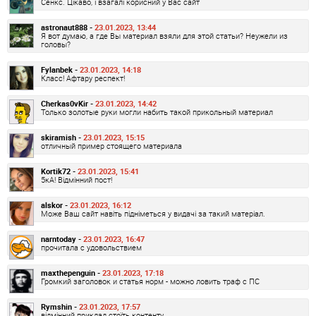
Сенкс. Цікаво, і взагалі корисний у Вас сайт
astronaut888 -
23.01.2023, 13:44
Я вот думаю, а где Вы материал взяли для этой статьи? Неужели из
головы?
Fylanbek -
23.01.2023, 14:18
Класс! Афтару респект!
Cherkas0vKir -
23.01.2023, 14:42
Только золотые руки могли набить такой прикольный материал
skiramish -
23.01.2023, 15:15
отличный пример стоящего материала
Kortik72 -
23.01.2023, 15:41
5кА! Відмінний пост!
alskor -
23.01.2023, 16:12
Може Ваш сайт навіть підніметься у видачі за такий матеріал.
narntoday -
23.01.2023, 16:47
прочитала с удовольствием
maxthepenguin -
23.01.2023, 17:18
Громкий заголовок и статья норм - можно ловить траф с ПС
Rymshin -
23.01.2023, 17:57
відмінний приклад стоїть контенту