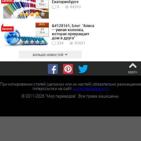
Бизнес
Екатеринбурге
31
Март
0
44593
2025
&#128161; Блог: “Алиса
Бизнес
— умная колонка,
13
Ноя
которая превращает
дом в друга”
324
35421
БОЛЬШЕ НОВОСТЕЙ
ВВЕРХ
При копировании статей (целиком или их частей) обязательно размещение
гиперссылки на сайт
worldtranslation.org
.
©
2011-2026
"Мир переводов". Все права защищены.