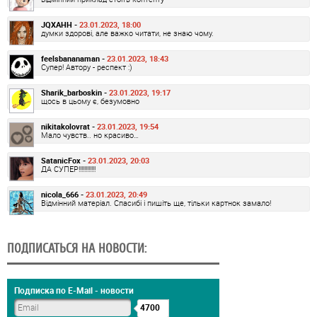
JQXAHH -
23.01.2023, 18:00
думки здорові, але важко читати, не знаю чому.
feelsbananaman -
23.01.2023, 18:43
Супер! Автору - респект :)
Sharik_barboskin -
23.01.2023, 19:17
щось в цьому є, безумовно
nikitakolovrat -
23.01.2023, 19:54
Мало чувств.. но красиво…
SatanicFox -
23.01.2023, 20:03
ДА СУПЕР!!!!!!!!!!!!
nicola_666 -
23.01.2023, 20:49
Відмінний матеріал. Спасибі і пишіть ще, тільки картнок замало!
ПОДПИСАТЬСЯ НА НОВОСТИ:
Подписка по E-Mail - новости
4700