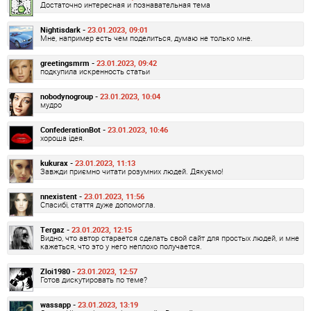
Достаточно интересная и познавательная тема
Nightisdark -
23.01.2023, 09:01
Мне, например есть чем поделиться, думаю не только мне.
greetingsmrm -
23.01.2023, 09:42
подкупила искренность статьи
nobodynogroup -
23.01.2023, 10:04
мудро
ConfederationBot -
23.01.2023, 10:46
хороша ідея.
kukurax -
23.01.2023, 11:13
Завжди приємно читати розумних людей. Дякуємо!
nnexistent -
23.01.2023, 11:56
Спасибі, стаття дуже допомогла.
Tergaz -
23.01.2023, 12:15
Видно, что автор старается сделать свой сайт для простых людей, и мне
кажеться, что это у него неплохо получается.
Zloi1980 -
23.01.2023, 12:57
Готов дискутировать по теме?
wassapp -
23.01.2023, 13:19