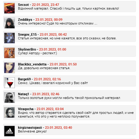
Secsot -
22.01.2023, 23:47
Відмінний матеріал. Спасибі і пишіть ще, тільки картнок замало!
Zeddikys -
23.01.2023, 00:09
Очень интересно! Судя по некоторым откликам ….
Snegov_E15 -
23.01.2023, 00:42
Статья интересная, но мне кажется, все это сказки, не более.
SkylinerBro -
23.01.2023, 01:00
Супер! Автору - респект:)
Blackbiz_vendetta -
23.01.2023, 01:50
Да, довольно интересная статья.
Barge69 -
23.01.2023, 02:16
Сенкс. Цікаво, і взагалі корисний у Вас сайт
Nataq1 -
23.01.2023, 02:46
Только золотые руки могли набить такой прикольный материал
Viraqocha -
23.01.2023, 03:04
Видно, что автор старается сделать свой сайт для простых людей, и мне
кажеться, что это у него неплохо получается.
kirgiznastojasii -
23.01.2023, 03:40
Величезне дякую!