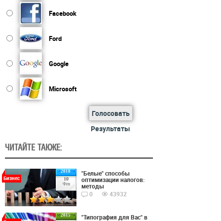
Facebook
Ford
Google
Microsoft
Голосовать
Результаты
ЧИТАЙТЕ ТАКЖЕ:
2018
"Белые" способы
Бизнес
оптимизации налогов:
10
Фев
методы
0
43932
2015
"Типография для Вас" в