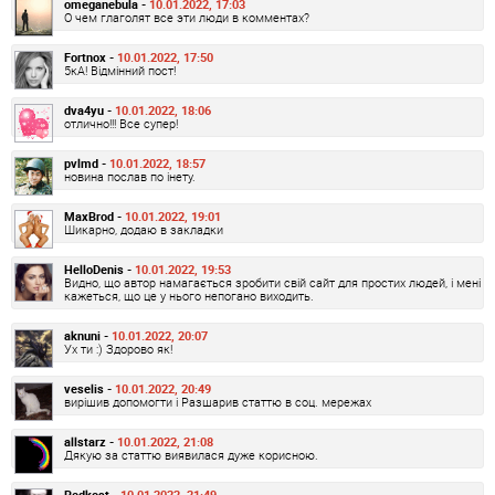
omeganebula -
10.01.2022, 17:03
О чем глаголят все эти люди в комментах?
Fortnox -
10.01.2022, 17:50
5кА! Відмінний пост!
dva4yu -
10.01.2022, 18:06
отлично!!! Все супер!
pvlmd -
10.01.2022, 18:57
новина послав по інету.
MaxBrod -
10.01.2022, 19:01
Шикарно, додаю в закладки
HelloDenis -
10.01.2022, 19:53
Видно, що автор намагається зробити свій сайт для простих людей, і мені
кажеться, що це у нього непогано виходить.
aknuni -
10.01.2022, 20:07
Ух ти :) Здорово як!
veselis -
10.01.2022, 20:49
вирішив допомогти і Разшарив статтю в соц. мережах
allstarz -
10.01.2022, 21:08
Дякую за статтю виявилася дуже корисною.
Redkost -
10.01.2022, 21:49