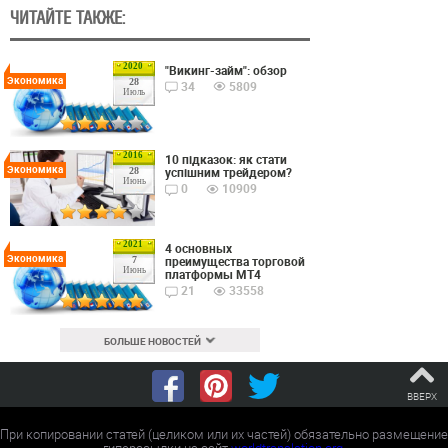
ЧИТАЙТЕ ТАКЖЕ:
2020
"Викинг-займ": обзор
Экономика
28
34
5809
Июль
2016
10 підказок: як стати
Экономика
успішним трейдером?
28
Июнь
0
10909
2021
4 основных
Экономика
преимущества торговой
7
Июнь
платформы MT4
21
33558
БОЛЬШЕ НОВОСТЕЙ
ВВЕРХ
При копировании статей (целиком или их частей) обязательно размещение