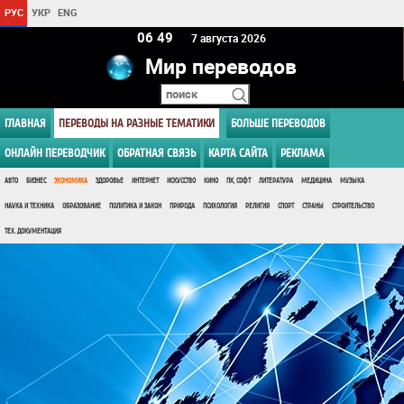
РУС
УКР
ENG
06:49
7 августа 2026
Мир переводов
ГЛАВНАЯ
ПЕРЕВОДЫ НА РАЗНЫЕ ТЕМАТИКИ
БОЛЬШЕ ПЕРЕВОДОВ
ОНЛАЙН ПЕРЕВОДЧИК
ОБРАТНАЯ СВЯЗЬ
КАРТА САЙТА
РЕКЛАМА
АВТО
БИЗНЕС
ЭКОНОМИКА
ЗДОРОВЬЕ
ИНТЕРНЕТ
ИСКУССТВО
КИНО
ПК, СОФТ
ЛИТЕРАТУРА
МЕДИЦИНА
МУЗЫКА
НАУКА И ТЕХНИКА
ОБРАЗОВАНИЕ
ПОЛИТИКА И ЗАКОН
ПРИРОДА
ПСИХОЛОГИЯ
РЕЛИГИЯ
СПОРТ
СТРАНЫ
СТРОИТЕЛЬСТВО
ТЕХ. ДОКУМЕНТАЦИЯ