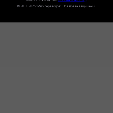
гиперссылки на сайт
worldtranslation.org
.
©
2011-2026
"Мир переводов". Все права защищены.