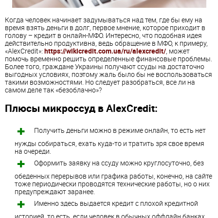
Когда человек начинает задумываться над тем, где бы ему на
время взять деньги в долг, первое мнение, которое приходит в
голову – кредит в онлайн-МФО. Интересно, что подобная идея
действительно продуктивна, ведь обращение в МФО, к примеру,
«AlexCredit»:
https://wikicredit.com.ua/ru/alexcredit/
, может
помочь временно решить определенные финансовые проблемы.
Более того, граждане Украины получают ссуды на достаточно
выгодных условиях, поэтому жаль было бы не воспользоваться
такими возможностями. Но следует разобраться, все ли на
самом деле так «безоблачно»?
Плюсы микроссуд в AlexCredit:
Получить деньги можно в режиме онлайн, то есть нет
нужды собираться, ехать куда-то и тратить зря свое время
на очереди.
Оформить заявку на ссуду можно круглосуточно, без
обеденных перерывов или графика работы, конечно, на сайте
тоже периодически проводятся технические работы, но о них
предупреждают заранее.
Именно здесь выдается кредит с плохой кредитной
историей, то есть, если человек в обычных оффлайн банках