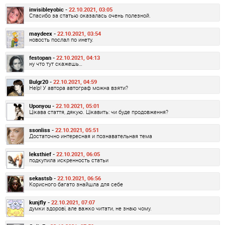
invisibleyobic -
22.10.2021, 03:05
Спасибо за статью оказалась очень полезной.
maydeex -
22.10.2021, 03:54
новость послал по инету.
festopan -
22.10.2021, 04:13
ну что тут скажешь…
Bulgr20 -
22.10.2021, 04:59
Help! У автора автограф можна взяти?
Uponyou -
22.10.2021, 05:01
Цікава стаття, дякую. Цікавить: чи буде продовження?
ssonliss -
22.10.2021, 05:51
Достаточно интересная и познавательная тема
leksthief -
22.10.2021, 06:05
подкупила искренность статьи
sekastsb -
22.10.2021, 06:56
Корисного багато знайшла для себе
kunjfly -
22.10.2021, 07:07
думки здорові, але важко читати, не знаю чому.