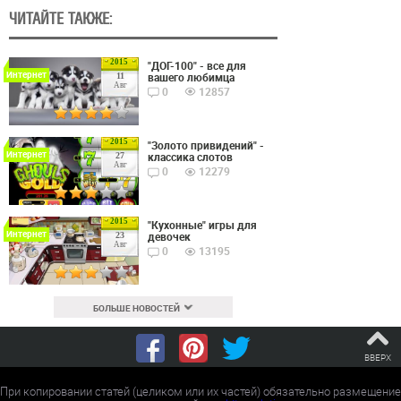
ЧИТАЙТЕ ТАКЖЕ:
2015
"ДОГ-100" - все для
Интернет
вашего любимца
11
Авг
0
12857
2015
"Золото привидений" -
Интернет
классика слотов
27
Авг
0
12279
2015
"Кухонные" игры для
Интернет
девочек
23
Авг
0
13195
БОЛЬШЕ НОВОСТЕЙ
ВВЕРХ
При копировании статей (целиком или их частей) обязательно размещение