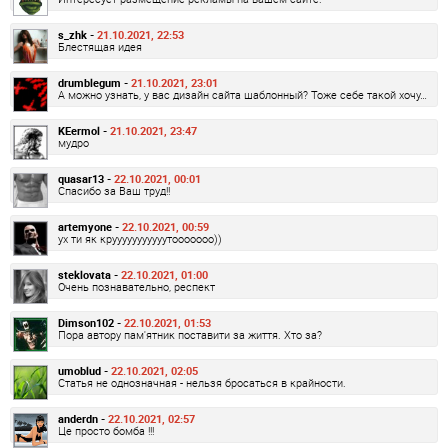
s_zhk -
21.10.2021, 22:53
Блестящая идея
drumblegum -
21.10.2021, 23:01
А можно узнать, у вас дизайн сайта шаблонный? Тоже себе такой хочу…
KEermol -
21.10.2021, 23:47
мудро
quasar13 -
22.10.2021, 00:01
Спасибо за Ваш труд!!
artemyone -
22.10.2021, 00:59
ух ти як крууууууууууутооооооо))
steklovata -
22.10.2021, 01:00
Очень познавательно, респект
Dimson102 -
22.10.2021, 01:53
Пора автору пам'ятник поставити за життя. Хто за?
umoblud -
22.10.2021, 02:05
Статья не однозначная - нельзя бросаться в крайности.
anderdn -
22.10.2021, 02:57
Це просто бомба !!!