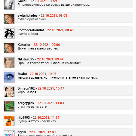
GaliaF -
22.10.2021, 07:59
Я присоединяюсь ко всему выше сказанному.
switchblades -
22.10.2021, 08:05
супер оригінально
ConfederationBot -
22.10.2021, 08:46
відмінна інфа
Kukariot -
22.10.2021, 09:06
Дуже пізнавально, респект
Nikita9595 -
22.10.2021, 09:44
Про що глаголят всі ці люди в коментах?
fowku -
22.10.2021, 10:06
мысли здравые, но тяжело читать, не знаю почему.
Dimson102 -
22.10.2021, 10:47
хороша ідея.
sergeyglbv -
22.10.2021, 11:03
отлично излагаете
riju9993 -
22.10.2021, 11:54
Супер! Автору - респект:)
righik -
22.10.2021, 12:09
Блог супер, побольше бы подобных!