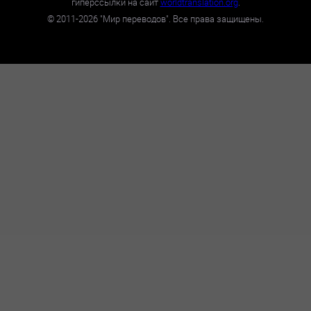
гиперссылки на сайт
worldtranslation.org
.
©
2011-2026
"Мир переводов". Все права защищены.