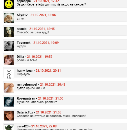
appaappa -
21.10.2021, 17:42
Звідки берете інфу для постів якщо не секрет?
Sky812 -
21.10.2021, 18:06
ух ти...
nescio -
21.10.2021, 18:45
Спасибо за Ваш труд!!
Tsvetock -
21.10.2021, 19:09
мудро
Dillix -
21.10.2021, 19:58
реальна тема
horny_bear -
21.10.2021, 20:11
Нормусь
rumpelrumpel -
21.10.2021, 20:43
супер оригинально
Roverpatsan -
21.10.2021, 21:00
Дуже пізнавально, респект
SatanicFox -
21.10.2021, 21:55
Спасибо за статью оказалась очень полезной.
cera420 -
21.10.2021, 22:03
Интересует размещение рекламы на вашем сайте.