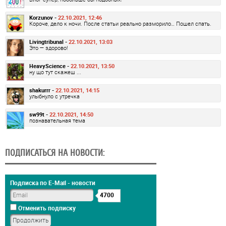
Korzunov -
22.10.2021, 12:46
Короче, дело к ночи. После статьи реально разморило… Пошел спать.
Livingtribunal -
22.10.2021, 13:03
Это — здорово!
HeavyScience -
22.10.2021, 13:50
ну що тут скажеш ...
shakurrr -
22.10.2021, 14:15
улыбнуло с утречка
sw99t -
22.10.2021, 14:50
познавательная тема
ПОДПИСАТЬСЯ НА НОВОСТИ:
Подписка по E-Mail - новости
4700
Отменить подписку