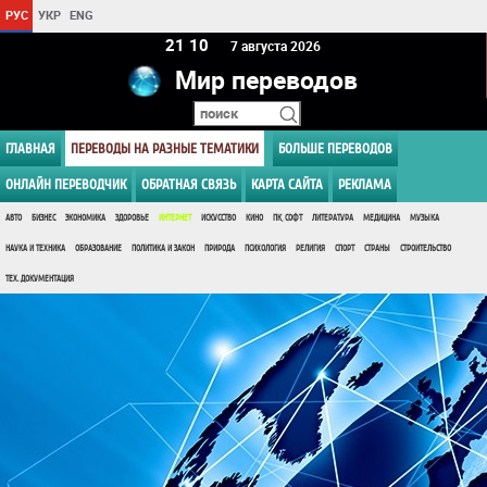
РУС
УКР
ENG
21 10
7 августа 2026
Мир переводов
ГЛАВНАЯ
ПЕРЕВОДЫ НА РАЗНЫЕ ТЕМАТИКИ
БОЛЬШЕ ПЕРЕВОДОВ
ОНЛАЙН ПЕРЕВОДЧИК
ОБРАТНАЯ СВЯЗЬ
КАРТА САЙТА
РЕКЛАМА
АВТО
БИЗНЕС
ЭКОНОМИКА
ЗДОРОВЬЕ
ИНТЕРНЕТ
ИСКУССТВО
КИНО
ПК, СОФТ
ЛИТЕРАТУРА
МЕДИЦИНА
МУЗЫКА
НАУКА И ТЕХНИКА
ОБРАЗОВАНИЕ
ПОЛИТИКА И ЗАКОН
ПРИРОДА
ПСИХОЛОГИЯ
РЕЛИГИЯ
СПОРТ
СТРАНЫ
СТРОИТЕЛЬСТВО
ТЕХ. ДОКУМЕНТАЦИЯ