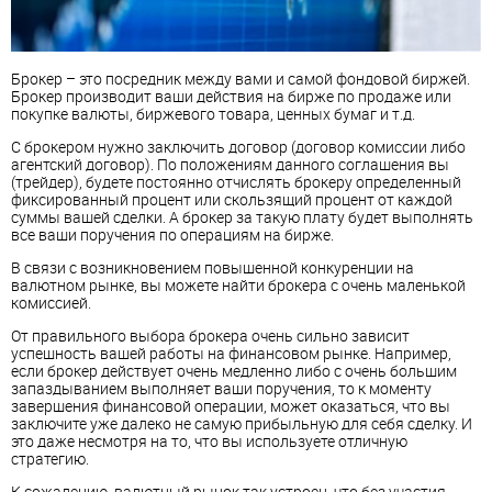
Брокер – это посредник между вами и самой фондовой биржей.
Брокер производит ваши действия на бирже по продаже или
покупке валюты, биржевого товара, ценных бумаг и т.д.
С брокером нужно заключить договор (договор комиссии либо
агентский договор). По положениям данного соглашения вы
(трейдер), будете постоянно отчислять брокеру определенный
фиксированный процент или скользящий процент от каждой
суммы вашей сделки. А брокер за такую плату будет выполнять
все ваши поручения по операциям на бирже.
В связи с возникновением повышенной конкуренции на
валютном рынке, вы можете найти брокера с очень маленькой
комиссией.
От правильного выбора брокера очень сильно зависит
успешность вашей работы на финансовом рынке. Например,
если брокер действует очень медленно либо с очень большим
запаздыванием выполняет ваши поручения, то к моменту
завершения финансовой операции, может оказаться, что вы
заключите уже далеко не самую прибыльную для себя сделку. И
это даже несмотря на то, что вы используете отличную
стратегию.
К сожалению, валютный рынок так устроен, что без участия