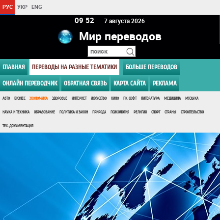
РУС
УКР
ENG
09:52
7 августа 2026
Мир переводов
ГЛАВНАЯ
ПЕРЕВОДЫ НА РАЗНЫЕ ТЕМАТИКИ
БОЛЬШЕ ПЕРЕВОДОВ
ОНЛАЙН ПЕРЕВОДЧИК
ОБРАТНАЯ СВЯЗЬ
КАРТА САЙТА
РЕКЛАМА
АВТО
БИЗНЕС
ЭКОНОМИКА
ЗДОРОВЬЕ
ИНТЕРНЕТ
ИСКУССТВО
КИНО
ПК, СОФТ
ЛИТЕРАТУРА
МЕДИЦИНА
МУЗЫКА
НАУКА И ТЕХНИКА
ОБРАЗОВАНИЕ
ПОЛИТИКА И ЗАКОН
ПРИРОДА
ПСИХОЛОГИЯ
РЕЛИГИЯ
СПОРТ
СТРАНЫ
СТРОИТЕЛЬСТВО
ТЕХ. ДОКУМЕНТАЦИЯ