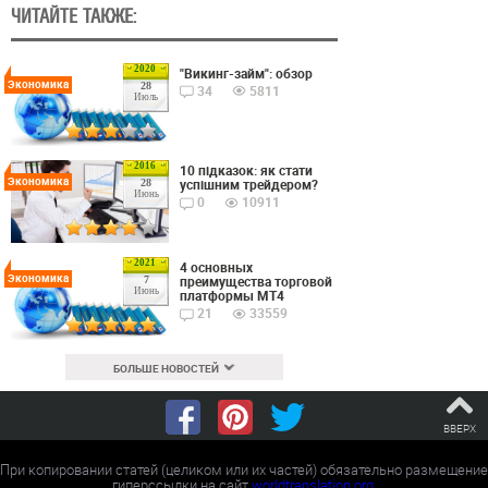
ЧИТАЙТЕ ТАКЖЕ:
2020
"Викинг-займ": обзор
Экономика
28
34
5811
Июль
2016
10 підказок: як стати
Экономика
успішним трейдером?
28
Июнь
0
10911
2021
4 основных
Экономика
преимущества торговой
7
Июнь
платформы MT4
21
33559
БОЛЬШЕ НОВОСТЕЙ
ВВЕРХ
При копировании статей (целиком или их частей) обязательно размещение
гиперссылки на сайт
worldtranslation.org
.