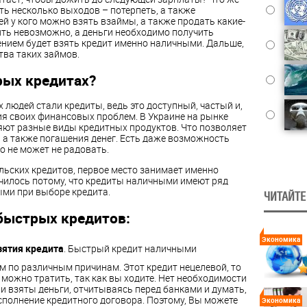
ть несколько выходов – потерпеть, а также
ей у кого можно взять взаймы, а также продать какие-
жить невозможно, а деньги необходимо получить
нием будет взять кредит именно наличными. Дальше,
ва таких займов.
рых кредитах?
людей стали кредиты, ведь это доступный, частый и,
я своих финансовых проблем. В Украине на рынке
ют разные виды кредитных продуктов. Что позволяет
 а также погашения денег. Есть даже возможность
то не может не радовать.
льских кредитов, первое место занимает именно
чилось потому, что кредиты наличными имеют ряд
ми при выборе кредита.
ЧИТАЙТЕ
быстрых кредитов:
Экономика
зятия кредита
. Быстрый кредит наличными
 по различным причинам. Этот кредит нецелевой, то
 можно тратить, так как вы ходите. Нет необходимости
ли взяты деньги, отчитываясь перед банками и думать,
сполнение кредитного договора. Поэтому, Вы можете
Экономика