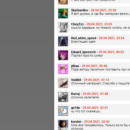
SkylinerBro -
28.04.2021, 22:50
Я вот думаю, а где Вы материал взяли 
CheyZzz -
28.04.2021, 23:03
мысли здравые, но тяжело читать, не з
Red_white_speed -
28.04.2021, 23:54
Блестящая идея
Eduard_Igorevich -
29.04.2021, 00:02
Портал просто супер!
jilkaa -
29.04.2021, 00:48
Пора автору памятник поставить при ж
Vadik8 -
29.04.2021, 01:13
Отличный материал. Спасибо и пишите 
Kurraj -
29.04.2021, 01:48
отлично излагаете
gn1da -
29.04.2021, 02:01
ну что тут скажешь…
korolet -
29.04.2021, 02:42
Мне все понравилось, только если бы 
отлично.