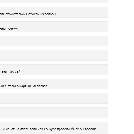
для этой статьи? Неужели из головы?
наю почему.
изни. Кто за?
еще, только картнок маловато!
еще денег на длоге дали или конкурс провели, было бы вообще