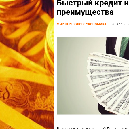
Быстрый кредит н
преимущества
:
28 Апр 20
МИР ПЕРЕВОДОВ
ЭКОНОМИКА
Вам очень нужны деньги? Денег нахв