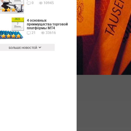
Июнь
0
10945
2021
4 основных
преимущества торговой
7
Июнь
платформы MT4
21
33616
БОЛЬШЕ НОВОСТЕЙ