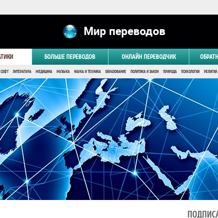
Мир переводов
АТИКИ
БОЛЬШЕ ПЕРЕВОДОВ
ОНЛАЙН ПЕРЕВОДЧИК
ОБРАТ
 СОФТ
ЛИТЕРАТУРА
МЕДИЦИНА
МУЗЫКА
НАУКА И ТЕХНИКА
ОБРАЗОВАНИЕ
ПОЛИТИКА И ЗАКОН
ПРИРОДА
ПСИХОЛОГИЯ
РЕЛИГИЯ
ПОДПИСА