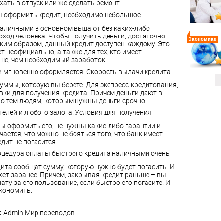
ать в отпуск или же сделать ремонт.
обы оформить кредит, необходимо небольшое
наличными в основном выдают без каких-либо
ход человека. Чтобы получить деньги, достаточно
Экономика
аким образом, данный кредит доступен каждому. Это
ет неофициально, а также для тех, кто имеет
е, чем необходимый заработок.
и мгновенно оформляется. Скорость выдачи кредита
ммы, которую вы берете. Для экспресс-кредитования,
вки для получения кредита. Причем деньги дают в
бно тем людям, которым нужны деньги срочно.
ителей и любого залога. Условия для получения
ы оформить его, не нужны какие-либо гарантии и
ается, что можно не бояться того, что банк имеет
дит не погасится.
оцедура оплаты быстрого кредита наличными очень
ита сообщат сумму, которую нужно будет погасить. И
ет заранее. Причем, закрывая кредит раньше – вы
ту за его пользование, если быстро его погасите. И
экономить.
:
Admin
Мир переводов