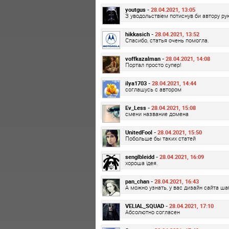
youtgus -
28.04.2021, 13:05
З уводольствіем потиснув би автору руку
hikkasich -
28.04.2021, 13:52
Спасибо, статья очень помогла.
voffkazalman -
28.04.2021, 14:08
Портал просто супер!
ilya1703 -
28.04.2021, 14:44
соглашусь с автором
Ev_Less -
28.04.2021, 15:08
смени название домена
UnitedFool -
28.04.2021, 15:50
Побольше бы таких статей
senglbleidd -
28.04.2021, 16:09
хороша ідея.
pan_chan -
28.04.2021, 16:43
А можно узнать, у вас дизайн сайта ш
VELIAL_SQUAD -
28.04.2021, 17:10
Абсолютно согласен