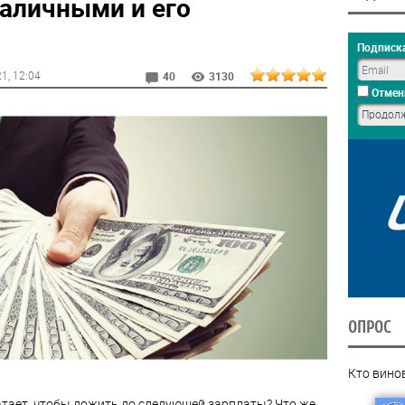
аличными и его
Подписка
21
, 12:04
40
3130
Отмен
ОПРОС
Кто вино
атает, чтобы дожить до следующей зарплаты? Что же