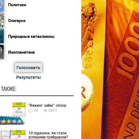
Политики
Олигархи
Природные катаклизмы
Инопланетяне
Голосовать
Результаты
 ТАКЖЕ:
2020
"Викинг-займ": обзор
28
34
5851
Июль
2016
10 підказок: як стати
успішним трейдером?
28