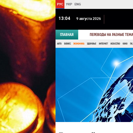
РУС
УКР
ENG
13 04
9 августа 2026
ГЛАВНАЯ
ПЕРЕВОДЫ НА РАЗНЫЕ ТЕМ
АВТО
БИЗНЕС
ЭКОНОМИКА
ЗДОРОВЬЕ
ИНТЕРНЕТ
ИСКУССТВО
КИНО
ПК,