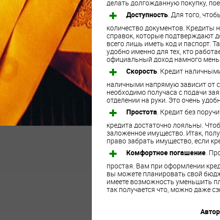
делать долгожданную покупку, поех
Доступность
. Для того, чт
количество документов. Кредиты 
справок, которые подтверждают до
всего лишь иметь код и паспорт. Т
удобно именно для тех, кто работа
официальный доход намного меньш
Скорость
. Кредит наличным
наличными напрямую зависит от су
необходимо получаса с подачи зая
отделении на руки. Это очень удо
Простота
. Кредит без поруч
кредита достаточно лояльны. Чтоб
заложенное имущество. Итак, получ
право забрать имущество, если кре
Комфортное погашение
. Пр
простая. Вам при оформлении кред
вы можете планировать свой бюдж
имеете возможность уменьшить пла
так получается что, можно даже с
Автор