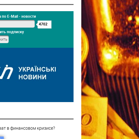
 по E-Mail - новости
4702
ить подписку
ват в финансовом кризисе?