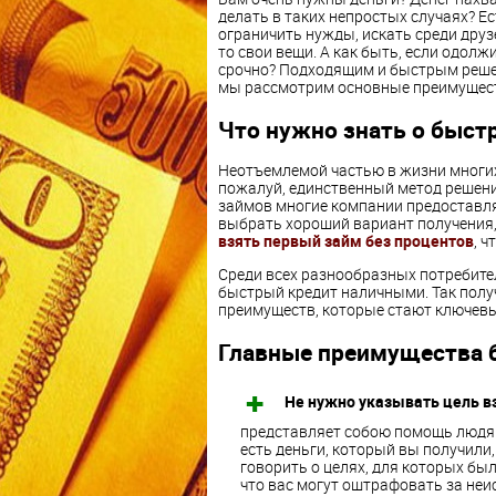
делать в таких непростых случаях? Ес
ограничить нужды, искать среди друз
то свои вещи. А как быть, если одол
срочно? Подходящим и быстрым реше
мы рассмотрим основные преимущест
Что нужно знать о быст
Неотъемлемой частью в жизни многих 
пожалуй, единственный метод решени
займов многие компании предоставля
выбрать хороший вариант получения,
взять первый займ без процентов
, ч
Среди всех разнообразных потребите
быстрый кредит наличными. Так полу
преимуществ, которые стают ключевы
Главные преимущества 
Не нужно указывать цель в
представляет собою помощь людям
есть деньги, который вы получили,
говорить о целях, для которых бы
что вас могут оштрафовать за неи