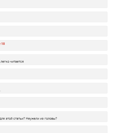
9:18
 легко читается
.
для этой статьи? Неужели из головы?