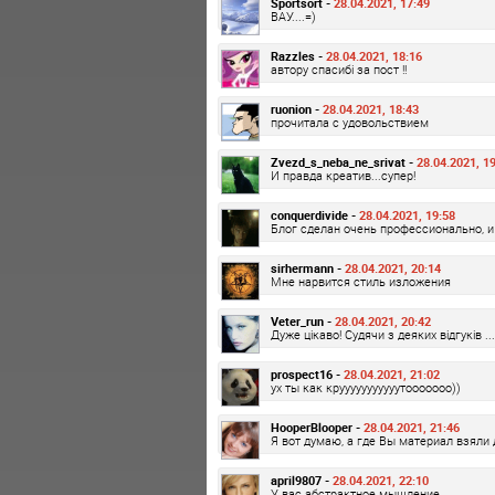
Sportsort -
28.04.2021, 17:49
ВАУ....=)
Razzles -
28.04.2021, 18:16
автору спасибі за пост !!
ruonion -
28.04.2021, 18:43
прочитала с удовольствием
Zvezd_s_neba_ne_srivat -
28.04.2021, 1
И правда креатив...супер!
conquerdivide -
28.04.2021, 19:58
Блог сделан очень профессионально, и
sirhermann -
28.04.2021, 20:14
Мне нарвится стиль изложения
Veter_run -
28.04.2021, 20:42
Дуже цікаво! Судячи з деяких відгуків ...
prospect16 -
28.04.2021, 21:02
ух ты как крууууууууууутооооооо))
HooperBlooper -
28.04.2021, 21:46
Я вот думаю, а где Вы материал взяли 
april9807 -
28.04.2021, 22:10
У вас абстрактное мышление