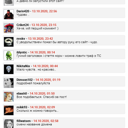
А давно ли запустили этот сайт?
Darin420 -
13.10.2020, 22:56
Чудово ..
Criket24 -
13.10.2020, 23:15
Хе-хе, мій перший коммент :)
nvskv -
13.10.2020, 23:42
С уводольствием пожал бы автору руку, его сайт - чудо.
iblyntic -
14.10.2020, 00:14
Гучний заголовок і стаття норм - можна ловити траф з ПС
NikitaNix -
14.10.2020, 00:44
Мало чувств.. но красиво…
Dimson102 -
14.10.2020, 01:19
подробней пожалуйста
ebash0 -
14.10.2020, 01:50
Все подобається. Спасибі за пост!
mikk93 -
14.10.2020, 02:09
Сколько ж можно говорить…
fillwatsen -
14.10.2020, 02:58
смени название домена