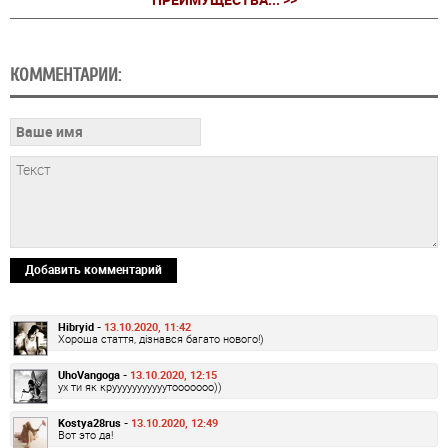
КОММЕНТАРИИ:
Добавить комментарий
Hibryid -
13.10.2020, 11:42
Хороша стаття, дізнався багато нового!)
UhoVangoga -
13.10.2020, 12:15
ух ти як крууууууууууутооооооо))
Kostya28rus -
13.10.2020, 12:49
Вот это да!