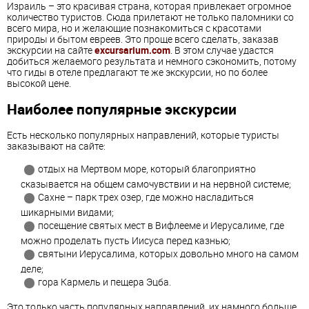
Израиль – это красивая страна, которая привлекает огромное
количество туристов. Сюда прилетают не только паломники со
всего мира, но и желающие познакомиться с красотами
природы и бытом евреев. Это проще всего сделать, заказав
экскурсии на сайте
excursarium.com
. В этом случае удастся
добиться желаемого результата и немного сэкономить, потому
что гиды в отеле предлагают те же экскурсии, но по более
высокой цене.
Наиболее популярные экскурсии
Есть несколько популярных направлений, которые туристы
заказывают на сайте:
отдых на Мертвом море, который благоприятно
сказывается на общем самочувствии и на нервной системе;
Сахне – парк трех озер, где можно насладиться
шикарными видами;
посещение святых мест в Вифлееме и Иерусалиме, где
можно проделать пусть Иисуса перед казнью;
святыни Иерусалима, которых довольно много на самом
деле;
гора Кармель и пещера Эцба.
Это только часть популярных направлений, их намного больше.