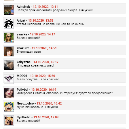
AvitoNsk -
13.10.2020, 13:11
Завжди приємно читати розумних людей. Дякуємо!
Arigat -
13.10.2020, 13:52
статья неплохая но название как-то не очень
svavka -
13.10.2020, 14:17
Велике спасибі!
shakurrr -
13.10.2020, 14:51
Блестящая идея
kakyszhe -
13.10.2020, 15:17
И правда креатив…супер!
MDD96 -
13.10.2020, 15:50
Мало почуттів .. але красиво ...
Pollybol -
13.10.2020, 16:19
Интересная статья, спасибо. Интересует: будет ли продолжение?
Nesu_dobro -
13.10.2020, 16:42
Дуже пізнавально. Дякуємо.
Synthetic -
13.10.2020, 17:03
Велике спасибі!