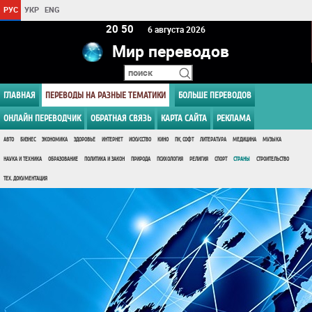
РУС
УКР
ENG
20:50
6 августа 2026
Мир переводов
ГЛАВНАЯ
ПЕРЕВОДЫ НА РАЗНЫЕ ТЕМАТИКИ
БОЛЬШЕ ПЕРЕВОДОВ
ОНЛАЙН ПЕРЕВОДЧИК
ОБРАТНАЯ СВЯЗЬ
КАРТА САЙТА
РЕКЛАМА
АВТО
БИЗНЕС
ЭКОНОМИКА
ЗДОРОВЬЕ
ИНТЕРНЕТ
ИСКУССТВО
КИНО
ПК, СОФТ
ЛИТЕРАТУРА
МЕДИЦИНА
МУЗЫКА
НАУКА И ТЕХНИКА
ОБРАЗОВАНИЕ
ПОЛИТИКА И ЗАКОН
ПРИРОДА
ПСИХОЛОГИЯ
РЕЛИГИЯ
СПОРТ
СТРАНЫ
СТРОИТЕЛЬСТВО
ТЕХ. ДОКУМЕНТАЦИЯ