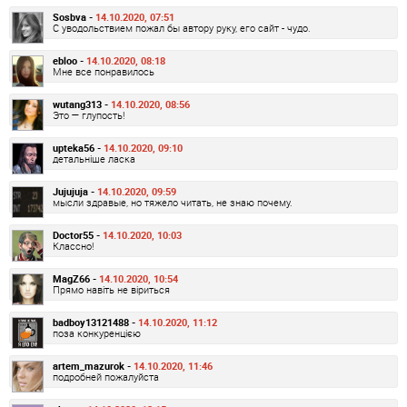
Sosbva -
14.10.2020, 07:51
С уводольствием пожал бы автору руку, его сайт - чудо.
ebloo -
14.10.2020, 08:18
Мне все понравилось
wutang313 -
14.10.2020, 08:56
Это — глупость!
upteka56 -
14.10.2020, 09:10
детальніше ласка
Jujujuja -
14.10.2020, 09:59
мысли здравые, но тяжело читать, не знаю почему.
Doctor55 -
14.10.2020, 10:03
Классно!
MagZ66 -
14.10.2020, 10:54
Прямо навіть не віриться
badboy13121488 -
14.10.2020, 11:12
поза конкуренцією
artem_mazurok -
14.10.2020, 11:46
подробней пожалуйста