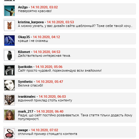
An2go -
14.10.2020, 03:02
Невероятно красиво!
kristina_karpova -
14.10.2020, 03:53
А можно узнать, у вас дизайн сайта шаблонный? Тоже себе такой хочу…
Okay35 -
14.10.2020, 04:12
краще і не скажеш
Kilomet -
14.10.2020, 04:53
Действительно интересная тема.
Ijustkidin -
14.10.2020, 05:06
Сайт просто чудовий, порекомендую всім знайомим!
Synthetic -
14.10.2020, 05:47
Велике спасибі!
ivankinalec -
14.10.2020, 06:03
відмінний приклад стоїть контенту
mark_217 -
14.10.2020, 06:40
Радує, що сайт постійно розвивається. Така стаття тільки додасть йому
популярності.
awage -
14.10.2020, 07:02
отличный пример стоящего контента