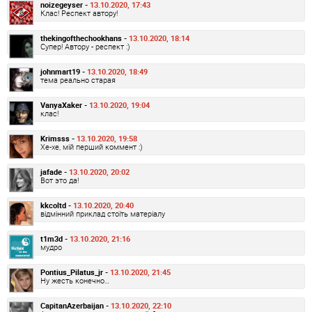
noizegeyser -
13.10.2020, 17:43
Клас! Респект автору!
thekingofthechookhans -
13.10.2020, 18:14
Супер! Автору - респект :)
johnmart19 -
13.10.2020, 18:49
тема реально старая
VanyaXaker -
13.10.2020, 19:04
клас!
Krimsss -
13.10.2020, 19:58
Хе-хе, мій перший коммент :)
jafade -
13.10.2020, 20:02
Вот это да!
kkcoltd -
13.10.2020, 20:40
відмінний приклад стоїть матеріалу
t1m3d -
13.10.2020, 21:16
мудро
Pontius_Pilatus_jr -
13.10.2020, 21:45
Ну жесть конечно…
CapitanAzerbaijan -
13.10.2020, 22:10