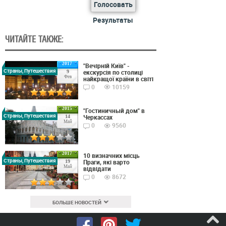
Голосовать
Результаты
ЧИТАЙТЕ ТАКЖЕ:
2017
"Вечірній Київ" -
Страны, Путешествия
екскурсія по столиці
9
Фев
найкращої країни в світі
0
10159
2015
"Гостиничный дом" в
Страны, Путешествия
Черкассах
14
Май
0
9560
2017
10 визначних місць
Страны, Путешествия
Праги, які варто
19
Май
відвідати
0
8672
БОЛЬШЕ НОВОСТЕЙ