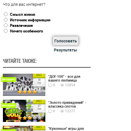
Что для вас интернет?
Смысл жизни
Источник информации
Развлечения
Ничего особенного
Голосовать
Результаты
ЧИТАЙТЕ ТАКЖЕ:
2015
"ДОГ-100" - все для
Интернет
вашего любимца
11
Авг
0
12854
2015
"Золото привидений" -
Интернет
классика слотов
27
Авг
0
12277
2015
"Кухонные" игры для