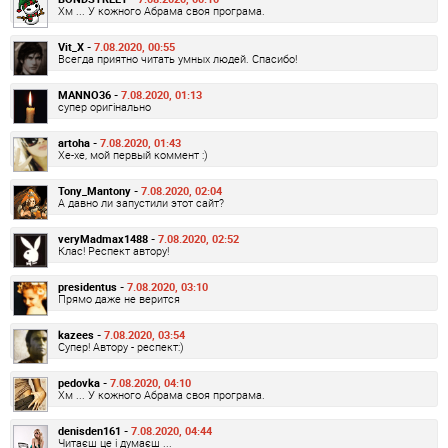
Хм ... У кожного Абрама своя програма.
Vit_X -
7.08.2020, 00:55
Всегда приятно читать умных людей. Спасибо!
MANNO36 -
7.08.2020, 01:13
супер оригінально
artoha -
7.08.2020, 01:43
Хе-хе, мой первый коммент :)
Tony_Mantony -
7.08.2020, 02:04
А давно ли запустили этот сайт?
veryMadmax1488 -
7.08.2020, 02:52
Клас! Респект автору!
presidentus -
7.08.2020, 03:10
Прямо даже не верится
kazees -
7.08.2020, 03:54
Супер! Автору - респект:)
pedovka -
7.08.2020, 04:10
Хм ... У кожного Абрама своя програма.
denisden161 -
7.08.2020, 04:44
Читаєш це і думаєш ...