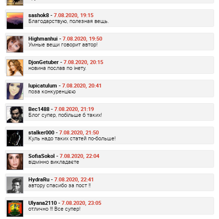
sashok8 -
7.08.2020, 19:15
Благодарствую, полезная вещь.
Highmanhui -
7.08.2020, 19:50
Умные вещи говорит автор!
DjonGetuber -
7.08.2020, 20:15
новина послав по інету.
lupicatulum -
7.08.2020, 20:41
поза конкуренцією
Bec1488 -
7.08.2020, 21:19
Блог супер, побільше б таких!
stalker000 -
7.08.2020, 21:50
Куль надо таких статей по-больше!
SofiaSokol -
7.08.2020, 22:04
відмінно викладаєте
HydraRu -
7.08.2020, 22:41
автору спасибо за пост !!
Ulyana2110 -
7.08.2020, 23:05
отлично !!! Все супер!