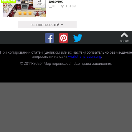
Интернет
девочек
23
Авг
0
13189
БОЛЬШЕ НОВОСТЕЙ
ВВЕРХ
При копировании статей (целиком или их частей) обязательно размещение
гиперссылки на сайт
worldtranslation.org
.
©
2011-2026
"Мир переводов". Все права защищены.