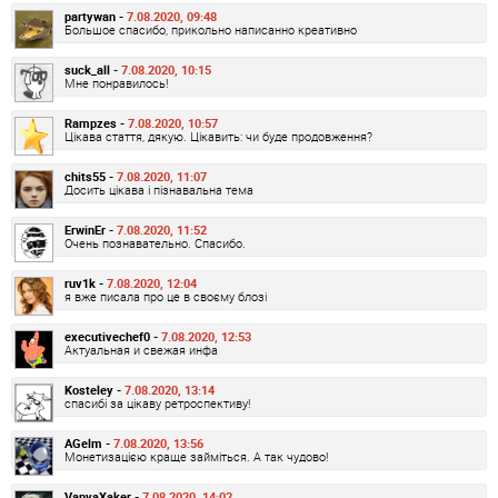
partywan -
7.08.2020, 09:48
Большое спасибо, прикольно написанно креативно
suck_all -
7.08.2020, 10:15
Мне понравилось!
Rampzes -
7.08.2020, 10:57
Цікава стаття, дякую. Цікавить: чи буде продовження?
chits55 -
7.08.2020, 11:07
Досить цікава і пізнавальна тема
ErwinEr -
7.08.2020, 11:52
Очень познавательно. Спасибо.
ruv1k -
7.08.2020, 12:04
я вже писала про це в своєму блозі
executivechef0 -
7.08.2020, 12:53
Актуальная и свежая инфа
Kosteley -
7.08.2020, 13:14
спасибі за цікаву ретроспективу!
AGelm -
7.08.2020, 13:56
Монетизацією краще займіться. А так чудово!
VanyaXaker -
7.08.2020, 14:02