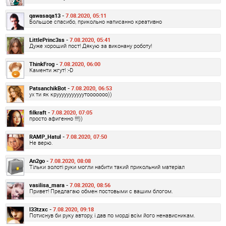
qawasaqa13 -
7.08.2020, 05:11
Большое спасибо, прикольно написанно креативно
LittlePrinc3ss -
7.08.2020, 05:41
Дуже хороший пост! Дякую за виконану роботу!
ThinkFrog -
7.08.2020, 06:00
Каменти жгут! :-D
PatsanchikBot -
7.08.2020, 06:53
ух ти як крууууууууууутооооооо))
filkraft -
7.08.2020, 07:05
просто афигенно !!!!))
RAMP_Hatul -
7.08.2020, 07:50
Не верю.
An2go -
7.08.2020, 08:08
Тільки золоті руки могли набити такий прикольний матеріал
vasilisa_mara -
7.08.2020, 08:56
Привет! Предлагаю обмен постовыми с вашим блогом.
l33tzxc -
7.08.2020, 09:18
Потиснув би руку автору, і дав по морді всім його ненависникам.