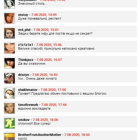
Знакомый стиль...
otstoy -
7.08.2020, 14:49
Дуже пізнавально, респект
md_phd -
7.08.2020, 15:01
Звідки берете інфу для постів якщо не секрет?
z1z1z1x1 -
7.08.2020, 15:46
Велике спасибі, прикольно написано креативно
Thinkjazz -
7.08.2020, 16:07
Да вы сказочник
dristyn -
7.08.2020, 16:43
Хм… Очень даже ничего.
shakhmatov -
7.08.2020, 17:00
Привет! Предлагаю обмен постовыми с вашим блогом.
timofirework -
7.08.2020, 17:44
відмінно викладаєте
smikov -
7.08.2020, 18:06
отлично!!! Все супер!
BrotherFromAnotherMother -
7.08.2020, 18:50
круто