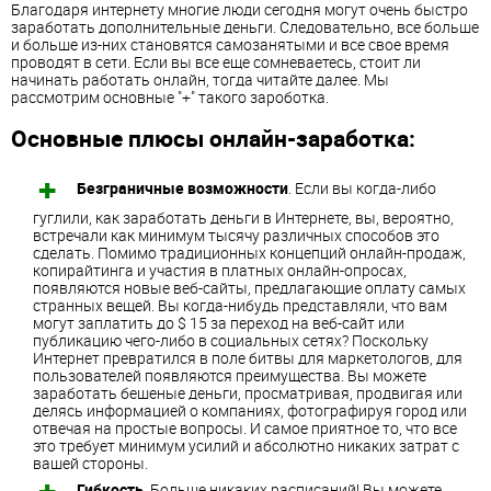
Благодаря интернету многие люди сегодня могут очень быстро
заработать дополнительные деньги. Следовательно, все больше
и больше из-них становятся самозанятыми и все свое время
проводят в сети. Если вы все еще сомневаетесь, стоит ли
начинать работать онлайн, тогда читайте далее. Мы
рассмотрим основные "+" такого зароботка.
Основные плюсы онлайн-заработка:
Безграничные возможности
. Если вы когда-либо
гуглили, как заработать деньги в Интернете, вы, вероятно,
встречали как минимум тысячу различных способов это
сделать. Помимо традиционных концепций онлайн-продаж,
копирайтинга и участия в платных онлайн-опросах,
появляются новые веб-сайты, предлагающие оплату самых
странных вещей. Вы когда-нибудь представляли, что вам
могут заплатить до $ 15 за переход на веб-сайт или
публикацию чего-либо в социальных сетях? Поскольку
Интернет превратился в поле битвы для маркетологов, для
пользователей появляются преимущества. Вы можете
заработать бешеные деньги, просматривая, продвигая или
делясь информацией о компаниях, фотографируя город или
отвечая на простые вопросы. И самое приятное то, что все
это требует минимум усилий и абсолютно никаких затрат с
вашей стороны.
Гибкость
. Больше никаких расписаний! Вы можете