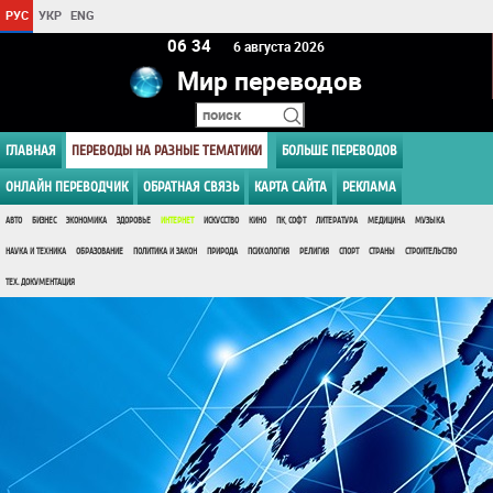
РУС
УКР
ENG
06:34
6 августа 2026
Мир переводов
ГЛАВНАЯ
ПЕРЕВОДЫ НА РАЗНЫЕ ТЕМАТИКИ
БОЛЬШЕ ПЕРЕВОДОВ
ОНЛАЙН ПЕРЕВОДЧИК
ОБРАТНАЯ СВЯЗЬ
КАРТА САЙТА
РЕКЛАМА
АВТО
БИЗНЕС
ЭКОНОМИКА
ЗДОРОВЬЕ
ИНТЕРНЕТ
ИСКУССТВО
КИНО
ПК, СОФТ
ЛИТЕРАТУРА
МЕДИЦИНА
МУЗЫКА
НАУКА И ТЕХНИКА
ОБРАЗОВАНИЕ
ПОЛИТИКА И ЗАКОН
ПРИРОДА
ПСИХОЛОГИЯ
РЕЛИГИЯ
СПОРТ
СТРАНЫ
СТРОИТЕЛЬСТВО
ТЕХ. ДОКУМЕНТАЦИЯ