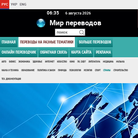
РУС
УКР
ENG
06 35
6 августа 2026
Мир переводов
ГЛАВНАЯ
ПЕРЕВОДЫ НА РАЗНЫЕ ТЕМАТИКИ
БОЛЬШЕ ПЕРЕВОДОВ
ОНЛАЙН ПЕРЕВОДЧИК
ОБРАТНАЯ СВЯЗЬ
КАРТА САЙТА
РЕКЛАМА
АВТО
БИЗНЕС
ЭКОНОМИКА
ЗДОРОВЬЕ
ИНТЕРНЕТ
ИСКУССТВО
КИНО
ПК, СОФТ
ЛИТЕРАТУРА
МЕДИЦИНА
МУЗЫКА
НАУКА И ТЕХНИКА
ОБРАЗОВАНИЕ
ПОЛИТИКА И ЗАКОН
ПРИРОДА
ПСИХОЛОГИЯ
РЕЛИГИЯ
СПОРТ
СТРАНЫ
СТРОИТЕЛЬСТВО
ТЕХ. ДОКУМЕНТАЦИЯ