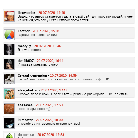
Hexyacebe -
20.07.2020, 14:40
Видно, что автор старается сделать свой сайт для простых людей, и мне
кажеться, что это у него неплохо получается.
Faether -
20.07.2020, 15:06
Гарний пост, двозначний ...
maary_y -
20.07.2020, 15:46
Это — здорово!
den4ik007 -
20.07.2020, 16:11
И правда креатив...супер!
Crystal_demention -
20.07.2020, 16:59
Гучний заголовок і стаття норм - можна ловити траф з ПС
alexgutnikov -
20.07.2020, 17:12
Короче, дело к ночи. После статьи реально разморило… Пошел спать.
sassasas -
20.07.2020, 17:53
просто афигенно !!!!))
k1master -
20.07.2020, 18:00
спасибо за интересную ретроспективу!
dotcomius -
20.07.2020, 18:53