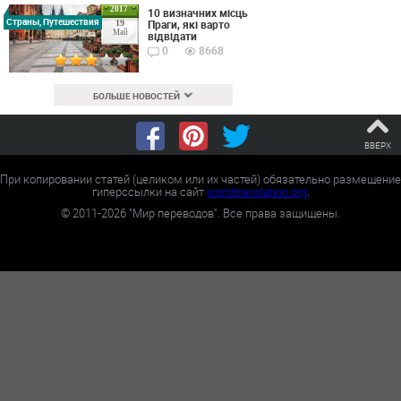
2017
10 визначних місць
Страны, Путешествия
Праги, які варто
19
Май
відвідати
0
8668
БОЛЬШЕ НОВОСТЕЙ
ВВЕРХ
При копировании статей (целиком или их частей) обязательно размещение
гиперссылки на сайт
worldtranslation.org
.
©
2011-2026
"Мир переводов". Все права защищены.