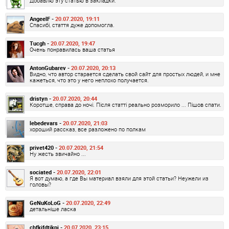
Добавлю эту статью в закладки.
AngeelF -
20.07.2020, 19:11
Спасибі, стаття дуже допомогла.
Tucgh -
20.07.2020, 19:47
Очень понравилась ваша статья
AntonGubarev -
20.07.2020, 20:13
Видно, что автор старается сделать свой сайт для простых людей, и мне
кажеться, что это у него неплохо получается.
dristyn -
20.07.2020, 20:44
Коротше, справа до ночі. Після статті реально розморило ... Пішов спати.
lebedevars -
20.07.2020, 21:03
хороший рассказ, все разложено по полкам
privet420 -
20.07.2020, 21:54
Ну жесть звичайно ...
sociated -
20.07.2020, 22:01
Я вот думаю, а где Вы материал взяли для этой статьи? Неужели из
головы?
GeNuKoLoG -
20.07.2020, 22:49
детальніше ласка
chfkifdtjkpi -
20.07.2020, 23:15