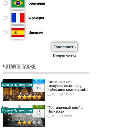
Бразилия
Франция
Испания
Голосовать
Результаты
ЧИТАЙТЕ ТАКЖЕ:
2017
"Вечірній Київ" -
Страны, Путешествия
екскурсія по столиці
9
Фев
найкращої країни в світі
0
10157
2015
"Гостиничный дом" в
Страны, Путешествия
Черкассах
14
Май
0
9559