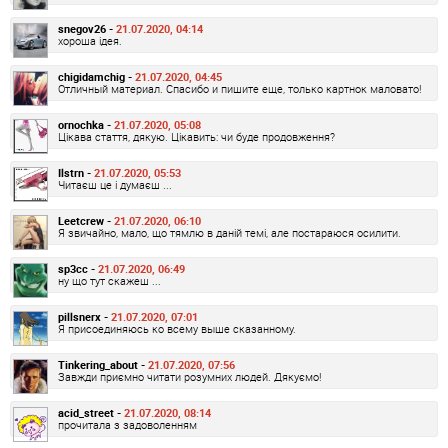
snegov26 -
21.07.2020, 04:14
хороша ідея.
chigidamchig -
21.07.2020, 04:45
Отличный материал. Спасибо и пишите еще, только картнок маловато!
ornochka -
21.07.2020, 05:08
Цікава стаття, дякую. Цікавить: чи буде продовження?
Ilstrn -
21.07.2020, 05:53
Читаєш це і думаєш ...
Leetcrew -
21.07.2020, 06:10
Я звичайно, мало, що тямлю в даній темі, але постараюся осилити.
sp3cc -
21.07.2020, 06:49
ну що тут скажеш ...
pillsnerx -
21.07.2020, 07:01
Я присоединяюсь ко всему выше сказанному.
Tinkering_about -
21.07.2020, 07:56
Завжди приємно читати розумних людей. Дякуємо!
acid_street -
21.07.2020, 08:14
прочитала з задоволенням