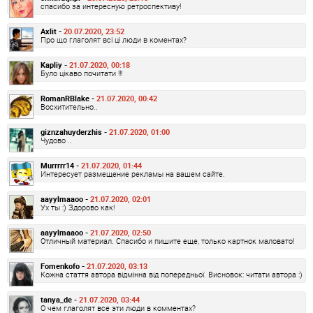
спасибо за интересную ретроспективу!
Axlit -
20.07.2020, 23:52
Про що глаголят всі ці люди в коментах?
Kapliy -
21.07.2020, 00:18
Було цікаво почитати !!!
RomanRBlake -
21.07.2020, 00:42
Восхитительно..
giznzahuyderzhis -
21.07.2020, 01:00
Чудово ..
Murrrrr14 -
21.07.2020, 01:44
Интересует размещение рекламы на вашем сайте.
aayylmaaoo -
21.07.2020, 02:01
Ух ты :) Здорово как!
aayylmaaoo -
21.07.2020, 02:50
Отличный материал. Спасибо и пишите еще, только картнок маловато!
Fomenkofo -
21.07.2020, 03:13
Кожна стаття автора відмінна від попередньої. Висновок: читати автора :)
tanya_de -
21.07.2020, 03:44
О чем глаголят все эти люди в комментах?