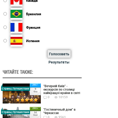
Канада
Бразилия
Франция
Испания
Голосовать
Результаты
ЧИТАЙТЕ ТАКЖЕ:
2017
"Вечірній Київ" -
Страны, Путешествия
екскурсія по столиці
9
Фев
найкращої країни в світі
0
10159
2015
"Гостиничный дом" в
Страны, Путешествия
Черкассах
14
Май
0
9561