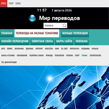
РУС
УКР
ENG
11 57
7 августа 2026
Мир переводов
ГЛАВНАЯ
ПЕРЕВОДЫ НА РАЗНЫЕ ТЕМАТИКИ
БОЛЬШЕ ПЕРЕВОДОВ
ОНЛАЙН ПЕРЕВОДЧИК
ОБРАТНАЯ СВЯЗЬ
КАРТА САЙТА
РЕКЛАМА
АВТО
БИЗНЕС
ЭКОНОМИКА
ЗДОРОВЬЕ
ИНТЕРНЕТ
ИСКУССТВО
КИНО
ПК, СОФТ
ЛИТЕРАТУРА
МЕДИЦИНА
МУЗЫКА
НАУКА И ТЕХНИКА
ОБРАЗОВАНИЕ
ПОЛИТИКА И ЗАКОН
ПРИРОДА
ПСИХОЛОГИЯ
РЕЛИГИЯ
СПОРТ
СТРАНЫ
СТРОИТЕЛЬСТВО
ТЕХ. ДОКУМЕНТАЦИЯ