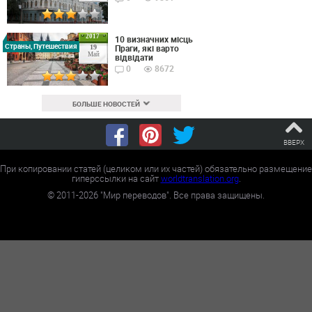
2017
10 визначних місць
Страны, Путешествия
Праги, які варто
19
Май
відвідати
0
8672
БОЛЬШЕ НОВОСТЕЙ
ВВЕРХ
При копировании статей (целиком или их частей) обязательно размещение
гиперссылки на сайт
worldtranslation.org
.
©
2011-2026
"Мир переводов". Все права защищены.