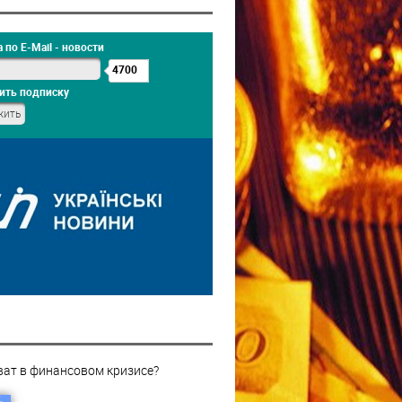
 по E-Mail - новости
4700
ить подписку
ват в финансовом кризисе?