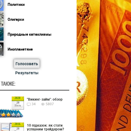
Политики
Олигархи
Природные катаклизмы
Инопланетяне
Голосовать
Результаты
 ТАКЖЕ:
2020
"Викинг-займ": обзор
28
34
5807
Июль
2016
10 підказок: як стати
успішним трейдером?
28