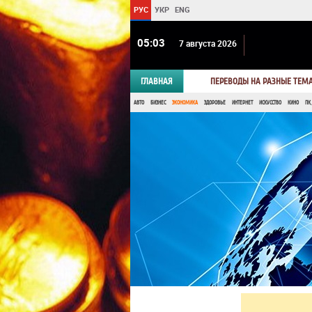
РУС
УКР
ENG
05 03
7 августа 2026
ГЛАВНАЯ
ПЕРЕВОДЫ НА РАЗНЫЕ ТЕМ
АВТО
БИЗНЕС
ЭКОНОМИКА
ЗДОРОВЬЕ
ИНТЕРНЕТ
ИСКУССТВО
КИНО
ПК,