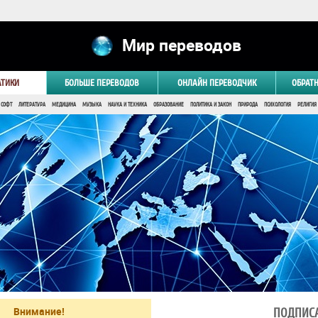
Мир переводов
АТИКИ
БОЛЬШЕ ПЕРЕВОДОВ
ОНЛАЙН ПЕРЕВОДЧИК
ОБРАТ
 СОФТ
ЛИТЕРАТУРА
МЕДИЦИНА
МУЗЫКА
НАУКА И ТЕХНИКА
ОБРАЗОВАНИЕ
ПОЛИТИКА И ЗАКОН
ПРИРОДА
ПСИХОЛОГИЯ
РЕЛИГИЯ
Внимание!
ПОДПИСА