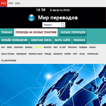
РУС
УКР
ENG
16 58
8 августа 2026
Мир переводов
ГЛАВНАЯ
ПЕРЕВОДЫ НА РАЗНЫЕ ТЕМАТИКИ
БОЛЬШЕ ПЕРЕВОДОВ
ОНЛАЙН ПЕРЕВОДЧИК
ОБРАТНАЯ СВЯЗЬ
КАРТА САЙТА
РЕКЛАМА
АВТО
БИЗНЕС
ЭКОНОМИКА
ЗДОРОВЬЕ
ИНТЕРНЕТ
ИСКУССТВО
КИНО
ПК, СОФТ
ЛИТЕРАТУРА
МЕДИЦИНА
МУЗЫКА
НАУКА И ТЕХНИКА
ОБРАЗОВАНИЕ
ПОЛИТИКА И ЗАКОН
ПРИРОДА
ПСИХОЛОГИЯ
РЕЛИГИЯ
СПОРТ
СТРАНЫ
СТРОИТЕЛЬСТВО
ТЕХ. ДОКУМЕНТАЦИЯ