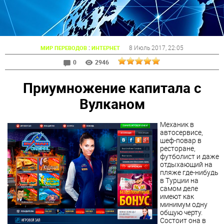
:
8 Июль 2017
, 22:05
МИР ПЕРЕВОДОВ
ИНТЕРНЕТ
0
2946
Приумножение капитала с
Вулканом
Механик в
автосервисе,
шеф-повар в
ресторане,
футболист и даже
отдыхающий на
пляже где-нибудь
в Турции на
самом деле
имеют как
минимум одну
общую черту.
Состоит она в