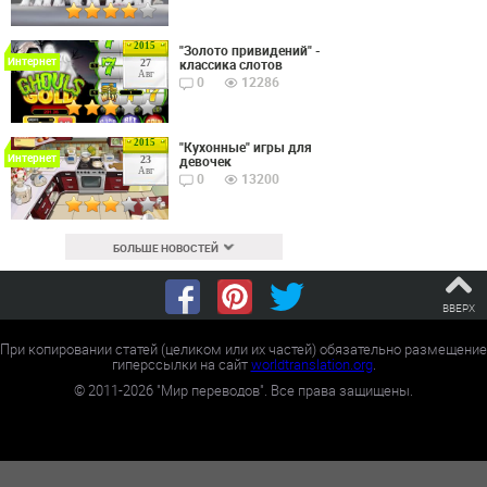
2015
"Золото привидений" -
Интернет
классика слотов
27
Авг
0
12286
2015
"Кухонные" игры для
Интернет
девочек
23
Авг
0
13200
БОЛЬШЕ НОВОСТЕЙ
ВВЕРХ
При копировании статей (целиком или их частей) обязательно размещение
гиперссылки на сайт
worldtranslation.org
.
©
2011-2026
"Мир переводов". Все права защищены.