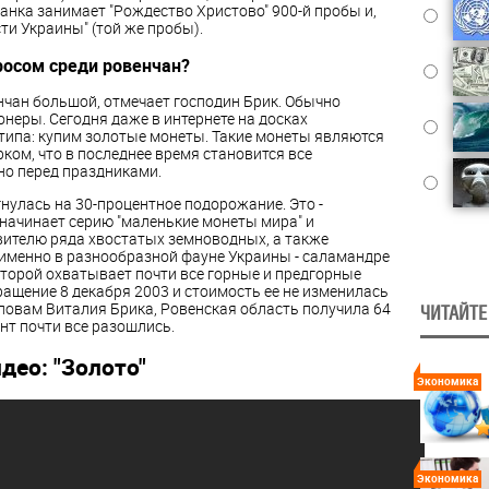
анка занимает "Рождество Христово" 900-й пробы и,
сти Украины" (той же пробы).
росом среди ровенчан?
нчан большой, отмечает господин Брик. Обычно
онеры. Сегодня даже в интернете на досках
типа:
купим золотые монеты
. Такие монеты являются
ом, что в последнее время становится все
о перед праздниками.
нулась на 30-процентное подорожание. Это -
 начинает серию "маленькие монеты мира" и
ителю ряда хвостатых земноводных, а также
именно в разнообразной фауне Украины - саламандре
торой охватывает почти все горные и предгорные
ращение 8 декабря 2003 и стоимость ее не изменилась
 словам Виталия Брика, Ровенская область получила 64
ЧИТАЙТЕ
нт почти все разошлись.
део: "Золото"
Экономика
Экономика