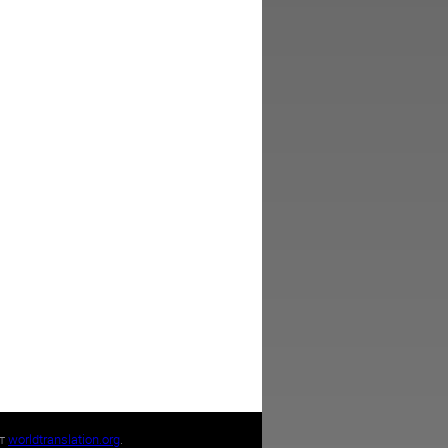
йт
worldtranslation.org
.