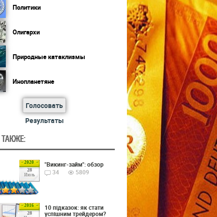
Политики
Олигархи
Природные катаклизмы
Инопланетяне
Голосовать
Результаты
 ТАКЖЕ:
2020
"Викинг-займ": обзор
28
34
5809
Июль
2016
10 підказок: як стати
успішним трейдером?
28