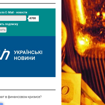
 по E-Mail - новости
4700
ить подписку
ват в финансовом кризисе?