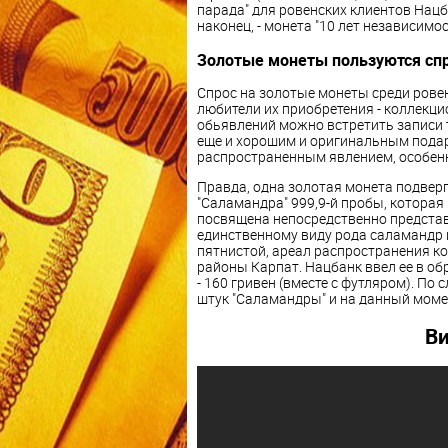
парада" для ровенских клиентов Нацб
наконец, - монета "10 лет независимо
Золотые монеты пользуются сп
Спрос на золотые монеты среди рове
любители их приобретения - коллекци
обьявлений можно встретить записи 
еще и хорошим и оригинальным подарк
распространенным явлением, особенн
Правда, одна золотая монета подверг
"Саламандра" 999,9-й пробы, которая
посвящена непосредственно представ
единственному виду рода саламандр 
пятнистой, ареал распространения ко
районы Карпат. Нацбанк ввел ее в об
- 160 гривен (вместе с футляром). По
штук "Саламандры" и на данный моме
Ви