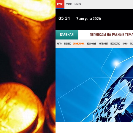
РУС
УКР
ENG
05:31
7 августа 2026
ГЛАВНАЯ
ПЕРЕВОДЫ НА РАЗНЫЕ ТЕМ
АВТО
БИЗНЕС
ЭКОНОМИКА
ЗДОРОВЬЕ
ИНТЕРНЕТ
ИСКУССТВО
КИНО
ПК,