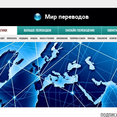
Мир переводов
АТИКИ
БОЛЬШЕ ПЕРЕВОДОВ
ОНЛАЙН ПЕРЕВОДЧИК
ОБРАТ
 СОФТ
ЛИТЕРАТУРА
МЕДИЦИНА
МУЗЫКА
НАУКА И ТЕХНИКА
ОБРАЗОВАНИЕ
ПОЛИТИКА И ЗАКОН
ПРИРОДА
ПСИХОЛОГИЯ
РЕЛИГИЯ
ПОДПИСА