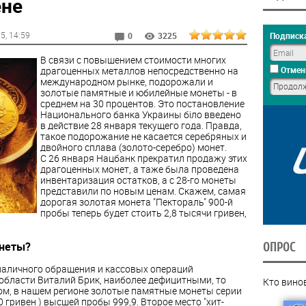
ене
15
, 14:59
Подписка
0
3225
В связи с повышением стоимости многих
драгоценных металлов непосредственно на
Отмен
международном рынке, подорожали и
золотые памятные и юбилейные монеты - в
среднем на 30 процентов. Это постановление
Национального банка Украины біло введено
в действие 28 января текущего года. Правда,
такое подорожание не касается серебряных и
двойного сплава (золото-серебро) монет.
С 26 января Нацбанк прекратил продажу этих
драгоценных монет, а таже была проведена
инвентаризация остатков, а с 28-го монеты
представили по новым ценам. Скажем, самая
дорогая золотая монета "Пектораль" 900-й
пробы теперь будет стоить 2,8 тысячи гривен,
неты?
ОПРОС
наличного обращения и кассовых операций
области Виталий Брик, наиболее дефицитными, то
Кто вино
сом, в нашем регионе золотые памятные монеты серии
0 гривен ) высшей пробы 999,9. Второе место "хит-