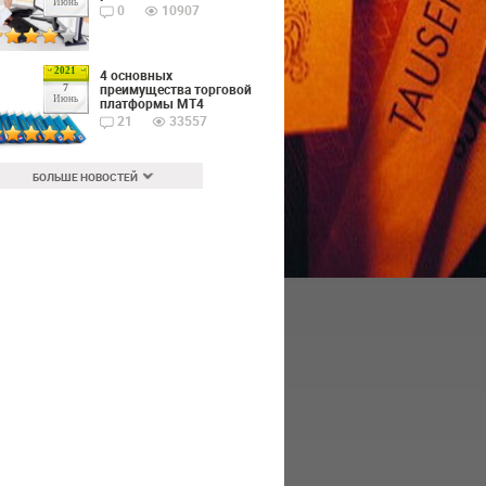
Июнь
0
10907
2021
4 основных
преимущества торговой
7
Июнь
платформы MT4
21
33557
БОЛЬШЕ НОВОСТЕЙ