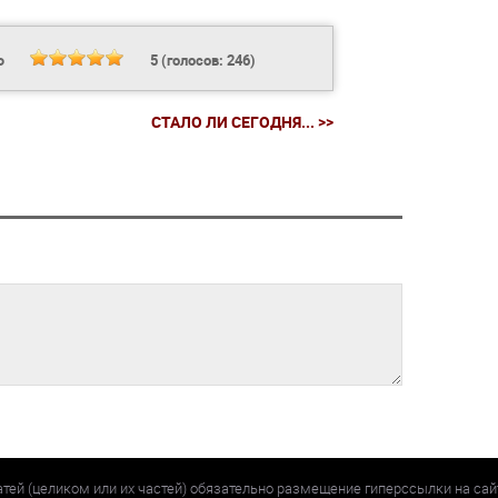
Ь
5
(голосов:
246
)
СТАЛО ЛИ СЕГОДНЯ... >>
атей (целиком или их частей) обязательно размещение гиперссылки на са