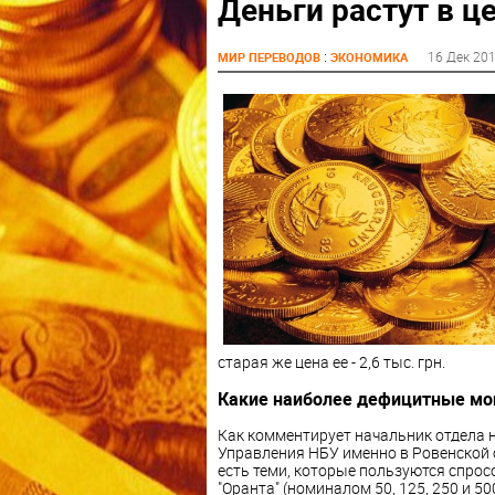
Деньги растут в ц
:
16 Дек 20
МИР ПЕРЕВОДОВ
ЭКОНОМИКА
старая же цена ее - 2,6 тыс. грн.
Какие наиболее дефицитные мо
Как комментирует начальник отдела 
Управления НБУ именно в Ровенской 
есть теми, которые пользуются спро
"Оранта" (номиналом 50, 125, 250 и 50