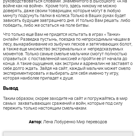
руководствоваться словами. Знаменитого В.Высоцкого: «А на
войне как на войне». Кроме того, здесь никому не можно
доверять, даже своим товарищам, которые могут в любую
минуту подсунуть палки в колеса.Только в Ваших руках будет
зависеть будущее завтрашнего дня. И только Вам решать: либо
победить, либо же остаться на поле битвы.
Что только еще Вам не придется испытать в играх « Танки»
онлайн! Разведка пустынь, поездка по непроходимым чащам в
лесу, выкарабкивание из зыбучих песков и затягивающих болот,
а также еще множество экстремальных и непредсказуемых
моментов. Только самые смелые мальчики смогут полностью
справиться с поставленной миссией и пройти ее от начала до
конца. А такие ощущения, как экстрим и адреналин не заставят о
себе долго ждать. Зайдя на сайт, каждый мальчик может смело
экспериментировать и выбирать для себя именно ту игру,
которая наиболее припадет к душе.
Вывод
Таким образом, скорее заходите на сайт и погружайтесь в мир
самых захватывающих сражений и войн, которые под силу
пережить только настоящим смельчакам.
Автор:
Лена Лобуренко
Мир переводов