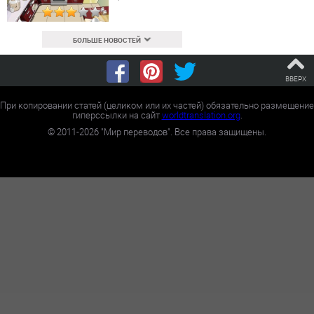
БОЛЬШЕ НОВОСТЕЙ
ВВЕРХ
При копировании статей (целиком или их частей) обязательно размещение
гиперссылки на сайт
worldtranslation.org
.
©
2011-2026
"Мир переводов". Все права защищены.