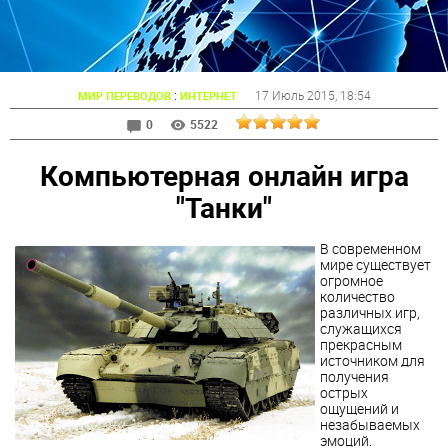
:
17 Июль 2015
, 18:54
МИР ПЕРЕВОДОВ
ИНТЕРНЕТ
0
5522
Компьютерная онлайн игра
"Танки"
В современном
мире существует
огромное
количество
различных игр,
служащихся
прекрасным
источником для
получения
острых
ощущений и
незабываемых
эмоций.