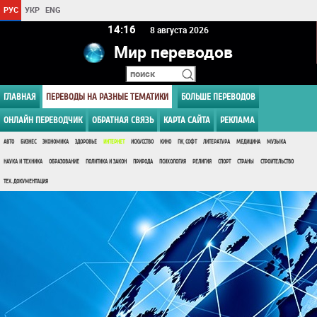
РУС
УКР
ENG
14 16
8 августа 2026
Мир переводов
ГЛАВНАЯ
ПЕРЕВОДЫ НА РАЗНЫЕ ТЕМАТИКИ
БОЛЬШЕ ПЕРЕВОДОВ
ОНЛАЙН ПЕРЕВОДЧИК
ОБРАТНАЯ СВЯЗЬ
КАРТА САЙТА
РЕКЛАМА
АВТО
БИЗНЕС
ЭКОНОМИКА
ЗДОРОВЬЕ
ИНТЕРНЕТ
ИСКУССТВО
КИНО
ПК, СОФТ
ЛИТЕРАТУРА
МЕДИЦИНА
МУЗЫКА
НАУКА И ТЕХНИКА
ОБРАЗОВАНИЕ
ПОЛИТИКА И ЗАКОН
ПРИРОДА
ПСИХОЛОГИЯ
РЕЛИГИЯ
СПОРТ
СТРАНЫ
СТРОИТЕЛЬСТВО
ТЕХ. ДОКУМЕНТАЦИЯ