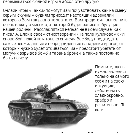
перемещаться с одной игры в абсолютно другую.
Онлайн игры « Танки» помогут Вам почувствовать как на смену
серым, скучным будням приходит настоящий адреналин,
которого Вам так давно не хватало. Вам предстоит выполнить
очень важную миссию, от которой будет зависеть будущие
нашей родины. Расслабляться нельзя не в коем случае! Как
писал А. Блок в своем стихотворении «На поле Куликовом»: «И
снова бой, покой нам только снится». Вас будут поджидать
самые неожиданные и непредвиденные нападения врагов, от
которых нужно будет отбиваться, Вам предстоит убегать от
могучих взрывов бомб и тарана броней, а также постоянно
быть на чеку.
Помните, здесь
нужно надеется
только на самого
себя и на свою
интуицию,
действовать
хладнокровно,
храбро и
решительно. То
есть