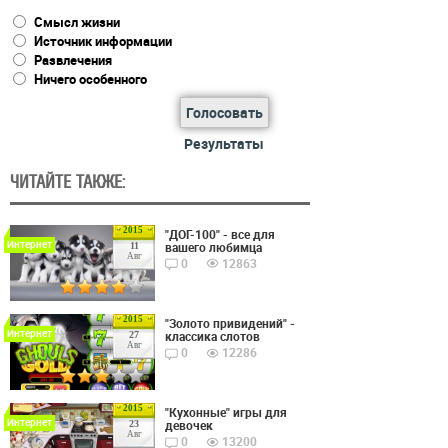
Смысл жизни
Источник информации
Развлечения
Ничего особенного
Голосовать
Результаты
ЧИТАЙТЕ ТАКЖЕ:
2015
"ДОГ-100" - все для
Интернет
вашего любимца
11
Авг
0
12863
2015
"Золото привидений" -
Интернет
классика слотов
27
Авг
0
12286
2015
"Кухонные" игры для
Интернет
девочек
23
Авг
0
13200