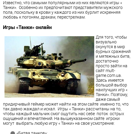
Известно, что самыми популярными из них являются игры «
Танки». Особенно их предпочитают представители мужского
пола, поскольку в крови у каждого из них бурлит искренняя
любовь к погоням, дракам, перестрелкам.
Игры «Танки» онлайн
Для того, чтобы
визуально
окунутся в мир
бурных сражений
и мятежных битв,
достаточно
просто зайти на
сайт mult-
game.com.ua.
Здесь имеется
большой выбор
наилучших игр «
Танки». Поэтому,
даже самый
придирчивый геймер может найти на этом сайте именно то, что
так давно жаждал и искал. Игры « Танки» рассчитаны на то,
чтобы каждый мальчик смог ощутить нас себе поток острых
ощущений и впечатлений. На вышеуказанном сайте игроки
могут выбрать любую игру « Танки» на свое усмотрение:
«Битва танков»;