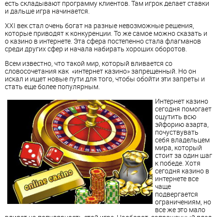
есть складывают программу клиентов. Там игрок делает ставки
и дальше игра начинается.
ХХI век стал очень богат на разные невозможные решения,
которые приводят к конкуренции. То же самое можно сказать и
о казино в интернете. Эта сфера постепенно стала флагманов
среди других сфер и начала набирать хороших оборотов.
Всем известно, что такой мир, который вливается со
словосочетания как «интернет казино» запрещенный. Но он
искал и ищет новые пути для того, чтобы обойти эти запреты и
стать еще более популярным.
Интернет казино
сегодня помогает
ощутить всю
эйфорию азарта,
почуствувать
себя владельцем
мира, который
стоит за один шаг
к победе. Хотя
сегодня казино в
интернете все
чаще
подвергается
ограничениям, но
все же это мало