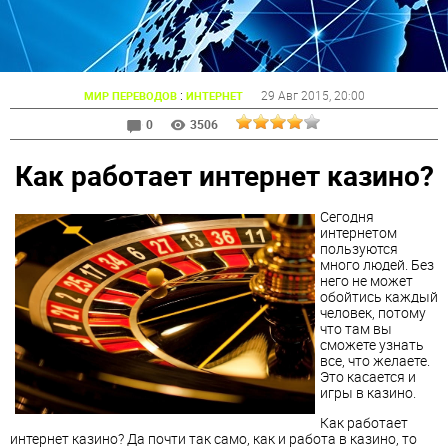
:
29 Авг 2015
, 20:00
МИР ПЕРЕВОДОВ
ИНТЕРНЕТ
0
3506
Как работает интернет казино?
Сегодня
интернетом
пользуются
много людей. Без
него не может
обойтись каждый
человек, потому
что там вы
сможете узнать
все, что желаете.
Это касается и
игры в казино.
Как работает
интернет казино? Да почти так само, как и работа в казино, то