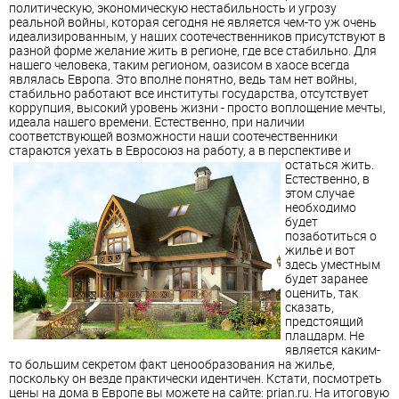
политическую, экономическую нестабильность и угрозу
реальной войны, которая сегодня не является чем-то уж очень
идеализированным, у наших соотечественников присутствуют в
разной форме желание жить в регионе, где все стабильно. Для
нашего человека, таким регионом, оазисом в хаосе всегда
являлась Европа. Это вполне понятно, ведь там нет войны,
стабильно работают все институты государства, отсутствует
коррупция, высокий уровень жизни - просто воплощение мечты,
идеала нашего времени. Естественно, при наличии
соответствующей возможности наши соотечественники
стараются уехать в Евросоюз на работу, а в перспективе и
остаться жить.
Естественно, в
этом случае
необходимо
будет
позаботиться о
жилье и вот
здесь уместным
будет заранее
оценить, так
сказать,
предстоящий
плацдарм. Не
является каким-
то большим секретом факт ценообразования на жилье,
поскольку он везде практически идентичен. Кстати, посмотреть
цены на дома в Европе вы можете на сайте: prian.ru. На итоговую