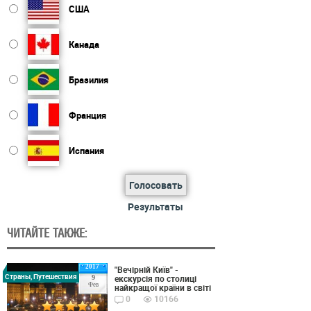
США
Канада
Бразилия
Франция
Испания
Голосовать
Результаты
ЧИТАЙТЕ ТАКЖЕ:
2017
"Вечірній Київ" -
Страны, Путешествия
екскурсія по столиці
9
Фев
найкращої країни в світі
0
10166