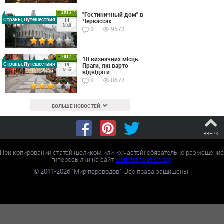
2015
"Гостиничный дом" в
Страны, Путешествия
Черкассах
14
Май
0
9573
2017
10 визначних місць
Страны, Путешествия
Праги, які варто
19
Май
відвідати
0
8677
БОЛЬШЕ НОВОСТЕЙ
ВВЕРХ
При копировании статей (целиком или их частей) обязательно размещение
гиперссылки на сайт
worldtranslation.org
.
©
2011-2026
"Мир переводов". Все права защищены.