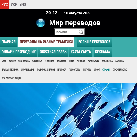
РУС
УКР
ENG
20:13
10 августа 2026
Мир переводов
ГЛАВНАЯ
ПЕРЕВОДЫ НА РАЗНЫЕ ТЕМАТИКИ
БОЛЬШЕ ПЕРЕВОДОВ
ОНЛАЙН ПЕРЕВОДЧИК
ОБРАТНАЯ СВЯЗЬ
КАРТА САЙТА
РЕКЛАМА
АВТО
БИЗНЕС
ЭКОНОМИКА
ЗДОРОВЬЕ
ИНТЕРНЕТ
ИСКУССТВО
КИНО
ПК, СОФТ
ЛИТЕРАТУРА
МЕДИЦИНА
МУЗЫКА
НАУКА И ТЕХНИКА
ОБРАЗОВАНИЕ
ПОЛИТИКА И ЗАКОН
ПРИРОДА
ПСИХОЛОГИЯ
РЕЛИГИЯ
СПОРТ
СТРАНЫ
СТРОИТЕЛЬСТВО
ТЕХ. ДОКУМЕНТАЦИЯ