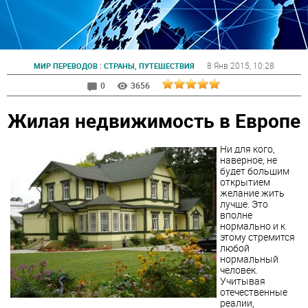
:
8 Янв 2015
, 10:28
МИР ПЕРЕВОДОВ
СТРАНЫ, ПУТЕШЕСТВИЯ
0
3656
Жилая недвижимость в Европе
Ни для кого,
наверное, не
будет большим
открытием
желание жить
лучше. Это
вполне
нормально и к
этому стремится
любой
нормальный
человек.
Учитывая
отечественные
реалии,