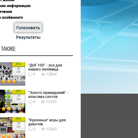
ник информации
ечения
о особенного
Голосовать
Результаты
 ТАКЖЕ:
2015
"ДОГ-100" - все для
вашего любимца
11
Авг
0
12864
2015
"Золото привидений" -
классика слотов
27
Авг
0
12293
2015
"Кухонные" игры для
девочек
23
Авг
0
13203