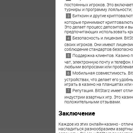
постоянных игроков. Это включает
турниры и программу лояльности;
Биткоин и другие криптовалюты
которые принимают криптовалюты, та
Это делает процесс депозитов и в
предпочитающих использовать кр
Безопасность и лицензия. BitS
своих игроков. Они имеют лицензи
соблюдение стандартов безопаснос
Поддержка клиентов. Казино п
чат, электронную почту и телефон
любыми вопросами или проблема
Мобильная совместимость. Bit
устройствах, что делает его удоб
играть в казино на планшетах или
Репутация. BitStarz имеет отл
индустрии азартных игр. Это каз
положительными отзывами.
Заключение
Каждое из этих онлайн-казино - отл
насладиться разнообразием азартных