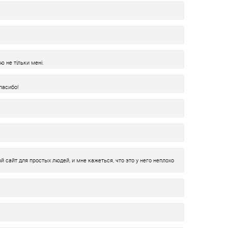
ю не тільки мені.
пасибо!
й сайт для простых людей, и мне кажеться, что это у него неплохо