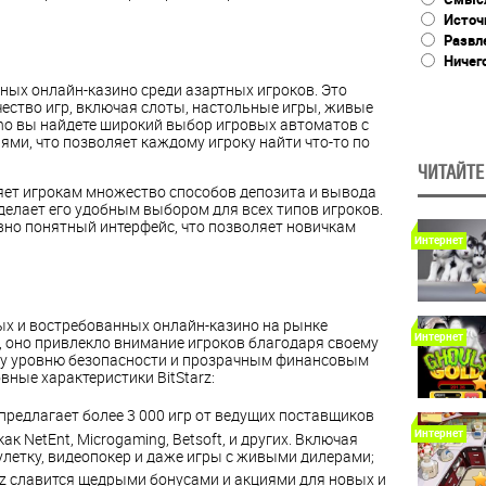
Источ
Развл
Ничег
рных онлайн-казино среди азартных игроков. Это
ество игр, включая слоты, настольные игры, живые
sino вы найдете широкий выбор игровых автоматов с
ми, что позволяет каждому игроку найти что-то по
ЧИТАЙТЕ
ляет игрокам множество способов депозита и вывода
делает его удобным выбором для всех типов игроков.
вно понятный интерфейс, что позволяет новичкам
Интернет
рных и востребованных онлайн-казино на рынке
Интернет
у, оно привлекло внимание игроков благодаря своему
му уровню безопасности и прозрачным финансовым
ные характеристики BitStarz:
 предлагает более 3 000 игр от ведущих поставщиков
Интернет
к NetEnt, Microgaming, Betsoft, и других. Включая
рулетку, видеопокер и даже игры с живыми дилерами;
arz славится щедрыми бонусами и акциями для новых и