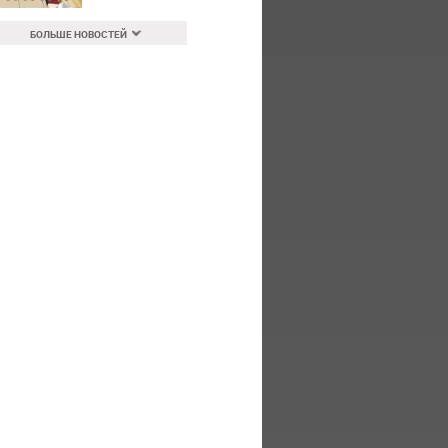
БОЛЬШЕ НОВОСТЕЙ