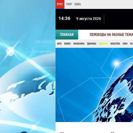
РУС
УКР
ENG
14 36
9 августа 2026
ГЛАВНАЯ
ПЕРЕВОДЫ НА РАЗНЫЕ ТЕМ
АВТО
БИЗНЕС
ЭКОНОМИКА
ЗДОРОВЬЕ
ИНТЕРНЕТ
ИСКУССТВО
КИНО
ПК,